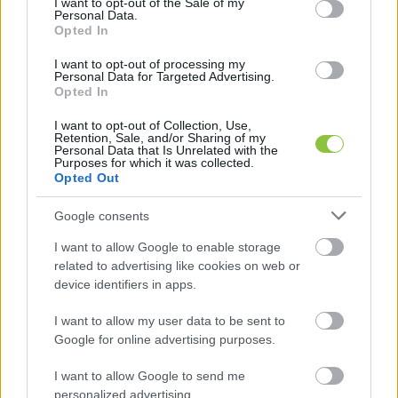
I want to opt-out of the Sale of my
nem arról van szó, hogy elment az emberek 
Personal Data.
Opted In
kedve a házasodástól. A nagy változást 
I want to opt-out of processing my
leginkább az magyarázza, hogy a 2010-es évek 
Personal Data for Targeted Advertising.
Opted In
közepétől az állami támogatások miatt sok olyan 
pár, aki már régóta együtt volt, össze is 
I want to opt-out of Collection, Use,
Retention, Sale, and/or Sharing of my
házasodott, mostanra viszont elfogytak a régi 
Personal Data that Is Unrelated with the
Purposes for which it was collected.
párok, akik évtizedes kapcsolatot tudnának 
Opted Out
lepapírozni.
Google consents
Kíváncsiak voltunk, Kecskeméten hogyan 
I want to allow Google to enable storage
alakult a házasságok száma az elmúlt években. 
related to advertising like cookies on web or
device identifiers in apps.
Egy tavalyi 
közgyűlési előterjesztésben
megtaláltuk a 2020-2024-es adatot, és 
I want to allow my user data to be sent to
Google for online advertising purposes.
közérdekűadat-igényléssel megtudtuk a 2025-
öst is. Íme:
I want to allow Google to send me
personalized advertising.