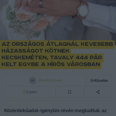
Az országos átlagnál kevesebb
házasságot kötnek
Kecskeméten, tavaly 444 pár
kelt egybe a hírös városban
Hraskó István
Követés
H
I
2
perc
Közérdekűadat-igénylés révén megtudtuk, az 