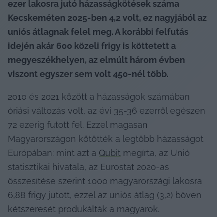
ezer lakosra jutó házasságkötések száma 
Kecskeméten 2025-ben 4,2 volt, ez nagyjából az 
uniós átlagnak felel meg. A korábbi felfutás 
idején akár 600 közeli frigy is köttetett a 
megyeszékhelyen, az elmúlt három évben 
viszont egyszer sem volt 450-nél több. 
2010 és 2021 között a házasságok számában 
óriási változás volt, az évi 35-36 ezerről egészen 
72 ezerig futott fel. Ezzel magasan 
Magyarországon kötötték a legtöbb házasságot 
Európában: mint azt a 
Qubit
 megírta, az Unió 
statisztikai hivatala, az Eurostat 2020-as 
összesítése szerint 1000 magyarországi lakosra 
6,88 frigy jutott, ezzel az uniós átlag (3,2) bőven 
kétszeresét produkálták a magyarok.