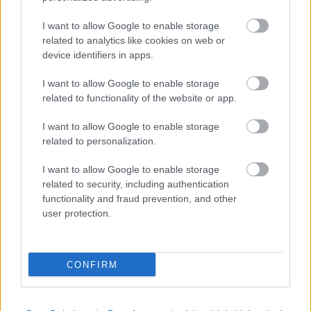
HIRDETÉS
I want to allow Google to enable storage
related to analytics like cookies on web or
device identifiers in apps.
I want to allow Google to enable storage
related to functionality of the website or app.
I want to allow Google to enable storage
related to personalization.
I want to allow Google to enable storage
related to security, including authentication
2020:
 599
functionality and fraud prevention, and other
user protection.
2021:
 594
CONFIRM
2022:
 582
2023:
 424