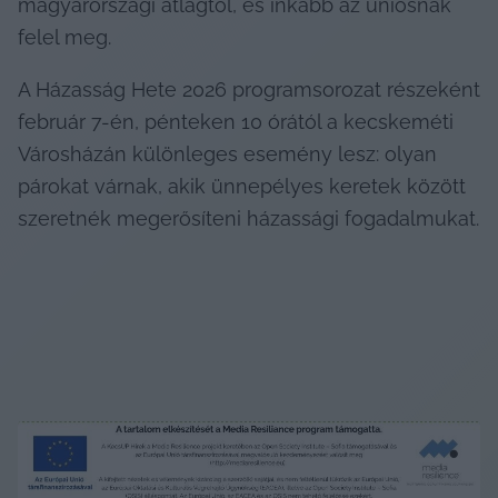
magyarországi átlagtól, és inkább az uniósnak 
felel meg.
A Házasság Hete 2026 programsorozat részeként 
február 7-én, pénteken 10 órától a kecskeméti 
Városházán különleges esemény lesz: olyan 
párokat várnak, akik ünnepélyes keretek között 
szeretnék megerősíteni házassági fogadalmukat.