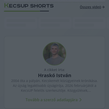
K
ECSUP SHORTS
Összes videó
A cikket írta:
Hraskó
István
2004 óta a pályán, Kecskemét közügyeinek krónikása.
Az újság legaktívabb újságírója, 2026 februárjától a
KecsUP felelős szerkesztője. Közgyűlések,
tényfeltárások, emberi sorsok – riportjaiban a város
Tovább a szerző adatlapjára
arca és a háttérben élők történetei egyszerre jelennek
meg.