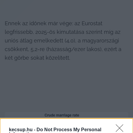
Ennek az időnek már vége: az Eurostat 
legfrissebb, 2025-ös kimutatása szerint míg az 
uniós átlag emelkedett (4,0), a magyarországi 
csökkent, 5,2-re (házasság/ezer lakos), ezért a 
két görbe sokat közelített.
kecsup.hu -
Do Not Process My Personal