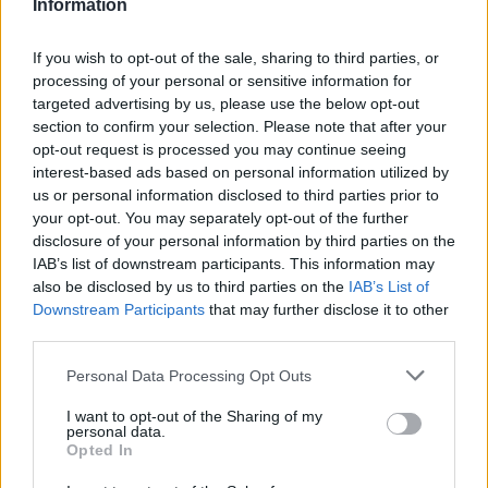
Information
If you wish to opt-out of the sale, sharing to third parties, or
processing of your personal or sensitive information for
targeted advertising by us, please use the below opt-out
section to confirm your selection. Please note that after your
opt-out request is processed you may continue seeing
interest-based ads based on personal information utilized by
us or personal information disclosed to third parties prior to
your opt-out. You may separately opt-out of the further
disclosure of your personal information by third parties on the
Forrás: Eurostat, https://ec.europa.eu/eurostat
IAB’s list of downstream participants. This information may
also be disclosed by us to third parties on the
IAB’s List of
Sőt, a Központi Statisztikai Hivatal január 30-ai 
Downstream Participants
that may further disclose it to other
gyorstájékoztatója szerint
 tavaly már csak 46 
third parties.
600 házasságkötés volt Magyarországon, az év 
Please note that this website/app uses one or more Google
Personal Data Processing Opt Outs
végi 9 millió 489 ezer fős lakosságot alapul véve 
services and may gather and store information including but
not limited to your visit or usage behaviour. You may click to
I want to opt-out of the Sharing of my
2025-ben 4,9 házasság jutott ezer lakosra.
personal data.
grant or deny consent to Google and its third-party tags to
Opted In
use your data for below specified purposes in below Google
Ahogy azt a 
HVG
 egy cikkében megjegyezte: 
consent section.