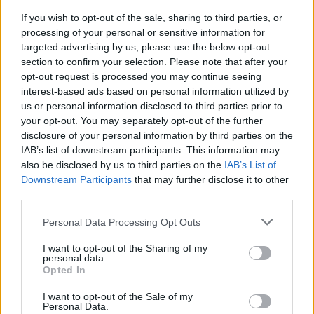
If you wish to opt-out of the sale, sharing to third parties, or
processing of your personal or sensitive information for
A szakszervezetekkel kötött megállapodás 
targeted advertising by us, please use the below opt-out
értelmében az eredményrészesedés mértékét 
section to confirm your selection. Please note that after your
több tényező alapján határozták meg. Mint 
opt-out request is processed you may continue seeing
interest-based ads based on personal information utilized by
közölték, a kulcsfontosságú mutatók 
us or personal information disclosed to third parties prior to
mindegyike pozitív irányba alakította a 
your opt-out. You may separately opt-out of the further
disclosure of your personal information by third parties on the
kifizetendő összeg alakulását. Jens Bühler, a 
IAB’s list of downstream participants. This information may
Mercedes-Benz Manufacturing Hungary Kft. 
also be disclosed by us to third parties on the
IAB’s List of
ügyvezető igazgatója köszönetét fejezte ki a 
Downstream Participants
that may further disclose it to other
third parties.
munkatársaknak teljesítményükért. 
„Egy 
kihívásokkal teli környezetben az 
Please note that this website/app uses one or more Google
Personal Data Processing Opt Outs
services and may gather and store information including but
elkötelezettségükkel és megbízható 
not limited to your visit or usage behaviour. You may click to
I want to opt-out of the Sharing of my
munkavégzésükkel fontos alapot teremtettek a 
personal data.
grant or deny consent to Google and its third-party tags to
Opted In
use your data for below specified purposes in below Google
gyár sikereihez”
 – emelte ki az ügyvezető 
consent section.
I want to opt-out of the Sale of my
igazgató.
Personal Data.