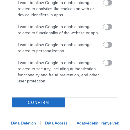
„2027-ben további, legalább 4%-os emelés 
I want to allow Google to enable storage
related to analytics like cookies on web or
kerül bevezetésre” – áll a közleményben.
device identifiers in apps.
I want to allow Google to enable storage
related to functionality of the website or app.
A meglévő juttatási elemek mellett a vállalat a 
I want to allow Google to enable storage
következő két évben további kettő, egyszeri 
related to personalization.
kifizetést biztosít munkavállalói számára, 
I want to allow Google to enable storage
emellett pedig bevezetésre került a 
related to security, including authentication
cafeteria‑juttatás is (SZÉP‑kártya).
functionality and fraud prevention, and other
user protection.
Korábban arról is beszámoltunk, hogy bár 
veszteséges évet tudhat maga mögött a 
CONFIRM
Mercedes-Benz, a vállalatnál idén sem marad el 
a németországi munkavállalók számára a 
bónusz kifizetése. Erről itt olvashat bővebben:
Data Deletion
Data Access
Adatvédelmi irányelvek