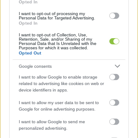
Opted In
I want to opt-out of processing my
Personal Data for Targeted Advertising.
Opted In
I want to opt-out of Collection, Use,
Retention, Sale, and/or Sharing of my
Personal Data that Is Unrelated with the
Purposes for which it was collected.
Mint írták, a kifizetés összege egy előzetes, a 
Opted Out
2025-ös konszernszintű eredmények alapján 
meghatározott becsült összeg, amelyet a 
Google consents
Mercedes-Benz AG 2026. február 12-én tett 
I want to allow Google to enable storage
related to advertising like cookies on web or
közzé. A bérmegállapodás értelmében a 
device identifiers in apps.
munkavállalók 2026-ban – a javadalmazási 
csoportjuktól függően – legalább 5%-os kollektív 
I want to allow my user data to be sent to
Google for online advertising purposes.
alapbéremelésben részesülnek.
I want to allow Google to send me
personalized advertising.