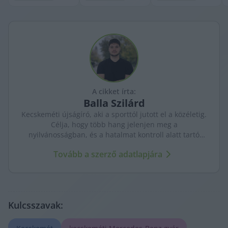
A cikket írta:
Balla
Szilárd
Kecskeméti újságíró, aki a sporttól jutott el a közéletig.
Célja, hogy több hang jelenjen meg a
nyilvánosságban, és a hatalmat kontroll alatt tartó
újságírás erősödjön. A város ügyeit szenvedéllyel és
Tovább a szerző adatlapjára
kritikus szemmel követi.
Kulcsszavak: