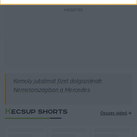
HIRDETÉS
Komoly jutalmat fizet dolgozóinak 
Németországban a Mercedes
K
ECSUP SHORTS
Összes videó