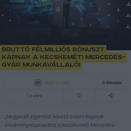
Bruttó félmilliós bónuszt
kapnak a kecskeméti Mercedes-
gyár munkavállalói
Balla Szilárd
Követés
B
S
2
perc
„Negyedik egymást követő évben kapnak 
eredményrészesedést a kecskeméti Mercedes-