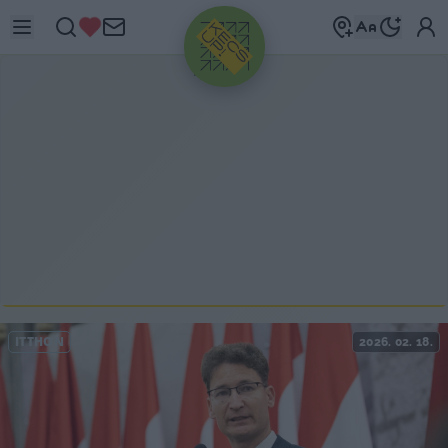
HIRDETÉS
ITTHON
2026. 02. 18.