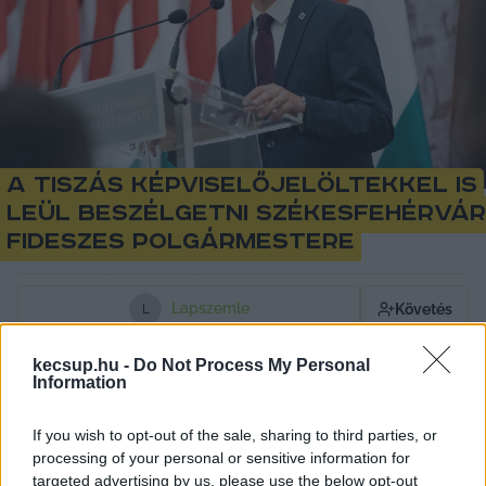
A tiszás képviselőjelöltekkel is
leül beszélgetni Székesfehérvár
fideszes polgármestere
Lapszemle
Követés
L
1
perc
kecsup.hu -
Do Not Process My Personal
Information
Cser-Palkovics András közölte, minden 
If you wish to opt-out of the sale, sharing to third parties, or
processing of your personal or sensitive information for
képviselőjelöltet meg fog hívni a Városházára, 
targeted advertising by us, please use the below opt-out