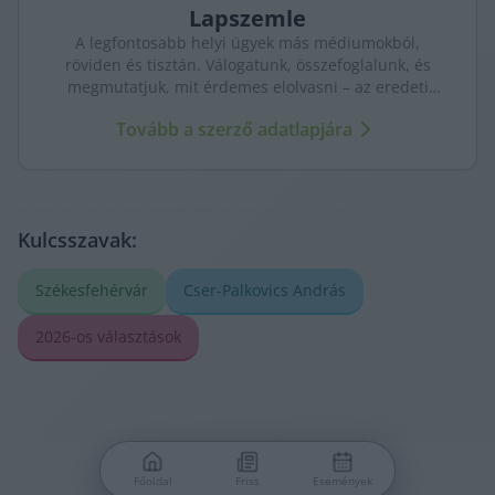
Lapszemle
A legfontosabb helyi ügyek más médiumokból,
röviden és tisztán. Válogatunk, összefoglalunk, és
megmutatjuk, mit érdemes elolvasni – az eredeti
forrásokra mutatva. Gyors tájékozódás, egy helyen.
Tovább a szerző adatlapjára
Kulcsszavak:
Székesfehérvár
Cser-Palkovics András
2026-os választások
Főoldal
Friss
Események