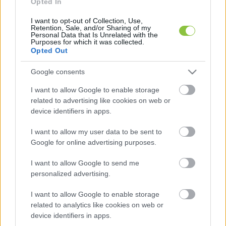
Opted In
I want to opt-out of Collection, Use,
Retention, Sale, and/or Sharing of my
Personal Data that Is Unrelated with the
Purposes for which it was collected.
Opted Out
Google consents
„Ezért a jelöltállítási határidőt követően minden, a 
I want to allow Google to enable storage
related to advertising like cookies on web or
két fehérvári székhelyű választókerületben 
device identifiers in apps.
nyilvántartásba vett képviselőjelöltet meg fogok 
hívni a Városházára. Kíváncsi vagyok programjukra, 
I want to allow my user data to be sent to
Google for online advertising purposes.
mit vállalnak és mit tudnak tenni 
Székesfehérvárért. Szeretném, ha beszélgetnénk, 
I want to allow Google to send me
personalized advertising.
és ők is beszélgetnének egymással. Ha valami, 
akkor ez viheti előre a közös ügyeinket!”
 – írta Cser-
I want to allow Google to enable storage
Palkovics András.
related to analytics like cookies on web or
device identifiers in apps.