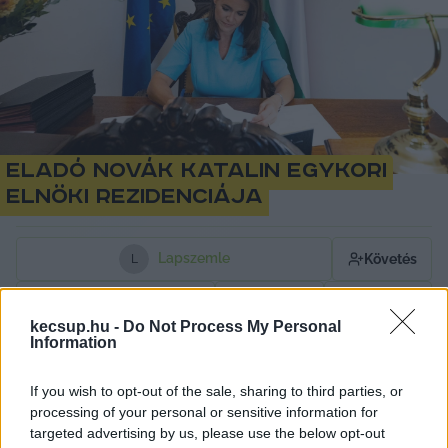
Eladó Novák Katalin egykori
elnöki rezidenciája
Lapszemle
Követés
L
1
perc
kecsup.hu -
Do Not Process My Personal
Information
A korábbi sikertelen kísérlet után a Nemzeti 
If you wish to opt-out of the sale, sharing to third parties, or
Vagyonkezelő újra megpróbálja eladni Novák 
processing of your personal or sensitive information for
Katalin egykori elnöki rezidenciáját. A 
targeted advertising by us, please use the below opt-out