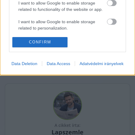
I want to allow Google to enable storage
illetve házelnökök laktak itt. 2024. augusztusig az 
related to functionality of the website or app.
itteni elnöki rezidenciában lakott Novák Katalin 
I want to allow Google to enable storage
is.
related to personalization.
Forrás: 
mfor.hu
I want to allow Google to enable storage
CONFIRM
K
ECSUP SHORTS
related to security, including authentication
Összes videó
functionality and fraud prevention, and other
user protection.
Data Deletion
Data Access
Adatvédelmi irányelvek
A cikket írta:
Lapszemle