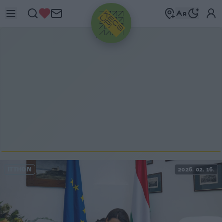
HIRDETÉS
ITTHON
2026. 02. 16.