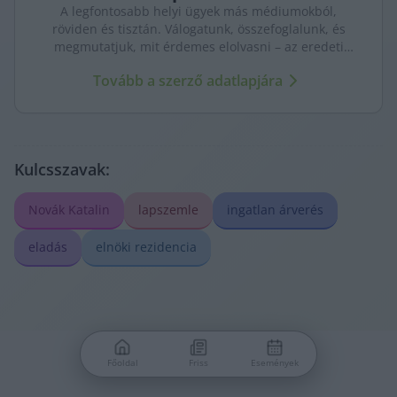
A legfontosabb helyi ügyek más médiumokból,
röviden és tisztán. Válogatunk, összefoglalunk, és
megmutatjuk, mit érdemes elolvasni – az eredeti
forrásokra mutatva. Gyors tájékozódás, egy helyen.
Tovább a szerző adatlapjára
Kulcsszavak:
Novák Katalin
lapszemle
ingatlan árverés
eladás
elnöki rezidencia
Főoldal
Friss
Események