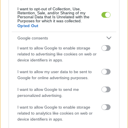
ajánlattevőknek először a vételár negyedét, 
I want to opt-out of Collection, Use,
Retention, Sale, and/or Sharing of my
több mint 6 milliárd forintot kell letenniük az 
Personal Data that Is Unrelated with the
Purposes for which it was collected.
asztalra február 19-ig. A licitálásra ezután két nap 
Opted Out
áll majd rendelkezésre, február 23. és február 25. 
Google consents
között várják az ajánlatokat.
I want to allow Google to enable storage
related to advertising like cookies on web or
device identifiers in apps.
I want to allow my user data to be sent to
Google for online advertising purposes.
I want to allow Google to send me
A 13 hektáros ingatlan egyébként a budapesti 
personalized advertising.
Béla király úton található, és az elmúlt 60 évben 
I want to allow Google to enable storage
a politikai elit zárt és őrzött rezidenciája volt. 
related to analytics like cookies on web or
Régen – írja az mfor.hu – az állampárt vezetői, a 
device identifiers in apps.
rendszerváltás után pedig állam- és kormányfők, 