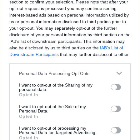
section to confirm your selection. Please note that after your
villaparkért a potenciális vevőnek 25,5 milliárd 
opt-out request is processed you may continue seeing
forintot kellene fizetnie. Lapszemle.
interest-based ads based on personal information utilized by
us or personal information disclosed to third parties prior to
Jelentős árengedménnyel újra megpróbálja 
your opt-out. You may separately opt-out of the further
disclosure of your personal information by third parties on the
eladni a Magyar Nemzeti Vagyonkezelő (MNV) 
IAB’s list of downstream participants. This information may
Zrt. a nemrég felújított köztársasági elnöki 
also be disclosed by us to third parties on the
IAB’s List of
rezidenciát is tartalmazó villaparkot – írja az 
Downstream Participants
that may further disclose it to other
third parties.
mfor.hu
 a vagyonkezelő oldalán található 
Please note that this website/app uses one or more Google
információk alapján. A gazdasági portál felidézte, 
Personal Data Processing Opt Outs
services and may gather and store information including but
januárban ez a kísérlet kudarcba fulladt, miután 
not limited to your visit or usage behaviour. You may click to
I want to opt-out of the Sharing of my
personal data.
senkinek sem kellett az ingatlan 28,3 milliárd 
grant or deny consent to Google and its third-party tags to
Opted In
use your data for below specified purposes in below Google
forintért.
consent section.
I want to opt-out of the Sale of my
Personal Data.
Opted In
I want to opt-out of processing my
Most azonban a korábbi Novák-rezidenciát 25,5 
Personal Data for Targeted Advertising.
Opted In
milliárd forintért próbálják eladni, az 