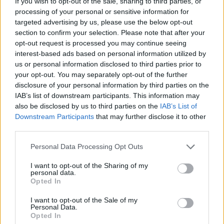
If you wish to opt-out of the sale, sharing to third parties, or
processing of your personal or sensitive information for
Ezen természetesen lehet változtatni – a már 
targeted advertising by us, please use the below opt-out
section to confirm your selection. Please note that after your
leadott nyilatkozat visszavonható, illetve egy új, 
opt-out request is processed you may continue seeing
másik számlára leadott nyilatkozat esetén az 
interest-based ads based on personal information utilized by
us or personal information disclosed to third parties prior to
utóbbi lesz érvényes, míg a korábbi érvényét 
your opt-out. You may separately opt-out of the further
veszti.
disclosure of your personal information by third parties on the
IAB’s list of downstream participants. This information may
also be disclosed by us to third parties on the
IAB’s List of
Downstream Participants
that may further disclose it to other
third parties.
Please note that this website/app uses one or more Google
Personal Data Processing Opt Outs
services and may gather and store information including but
not limited to your visit or usage behaviour. You may click to
I want to opt-out of the Sharing of my
Ugyancsak változatlan az a szabály, amely 
personal data.
grant or deny consent to Google and its third-party tags to
Opted In
szerint az ingyenes készpénzfelvétel havonta 
use your data for below specified purposes in below Google
consent section.
két alkalommal érvényesíthető maximum a 300 
I want to opt-out of the Sale of my
Personal Data.
ezer forint erejéig. A két, külön tranzakció során 
Opted In