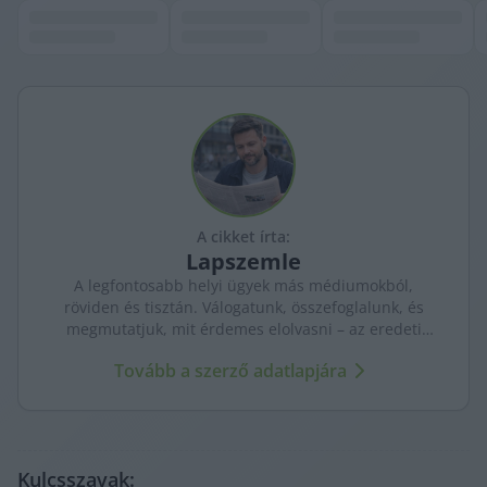
A cikket írta:
Lapszemle
A legfontosabb helyi ügyek más médiumokból,
röviden és tisztán. Válogatunk, összefoglalunk, és
megmutatjuk, mit érdemes elolvasni – az eredeti
forrásokra mutatva. Gyors tájékozódás, egy helyen.
Tovább a szerző adatlapjára
Kulcsszavak: