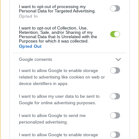
felvett összegek összeadódnak, tehát például, 
I want to opt-out of processing my
Personal Data for Targeted Advertising.
ha egyszer már felvettünk 200 ezer forintot, 
Opted In
akkor a második alkalommal már csak 100 ezer 
I want to opt-out of Collection, Use,
forint vehető fel díjmentesen az adott hónapban.
Retention, Sale, and/or Sharing of my
Personal Data that Is Unrelated with the
Purposes for which it was collected.
A Bank360 cikke kitér arra is, hogy a törvény által 
Opted Out
is garantált ingyenes készpénzfelvételre 
Google consents
tizenkét éve, 2014. február 1-je óta van 
I want to allow Google to enable storage
lehetőség. Onnantól kezdve egészen mostanáig 
related to advertising like cookies on web or
havonta két alkalommal, összesen maximum 
device identifiers in apps.
150 ezer forint készpénzt lehetett ingyenesen 
I want to allow my user data to be sent to
felvenni a belföldi bankautomatákból – ez az 
Google for online advertising purposes.
összeg akkor teljesen „lefedte” az átlagos 
I want to allow Google to send me
öregségi nyugdíjat (egész pontosan a 126,6 
personalized advertising.
százaléka volt), a nettó átlagkeresetnek pedig a 
96,3 százalékát.
I want to allow Google to enable storage