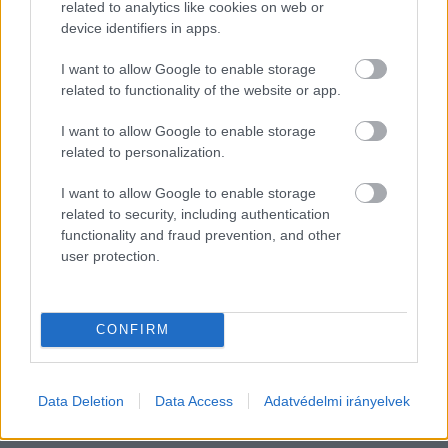
related to analytics like cookies on web or
device identifiers in apps.
Ezek az arányok tavaly decemberre igencsak 
leromlottak. Az átlagos öregségi nyugdíj összege 
I want to allow Google to enable storage
már 250 604 forint volt, vagyis ekkor az átlagos 
related to functionality of the website or app.
nyugdíjas már csak az ellátás 59,9 százalékát 
I want to allow Google to enable storage
tudta garantáltan ingyenesen felvenni. A nettó 
related to personalization.
átlagkereset (tavaly novemberben 525 900 
I want to allow Google to enable storage
forint) esetében – nem meglepő módon – ez az 
related to security, including authentication
arány még alacsonyabb, mindössze 28,5 
functionality and fraud prevention, and other
user protection.
százalékos volt.
A készpénzfelvételi limit mostani duplázásával 
CONFIRM
most sikerült elérni tehát, hogy az átlagos 
nyugdíjat kézhez kapó ügyfelek ismét felvehetik 
az ellátásuk akár teljes összegét ingyenesen, ám 
Data Deletion
Data Access
Adatvédelmi irányelvek
a kereső lakosság esetében ez az arány 