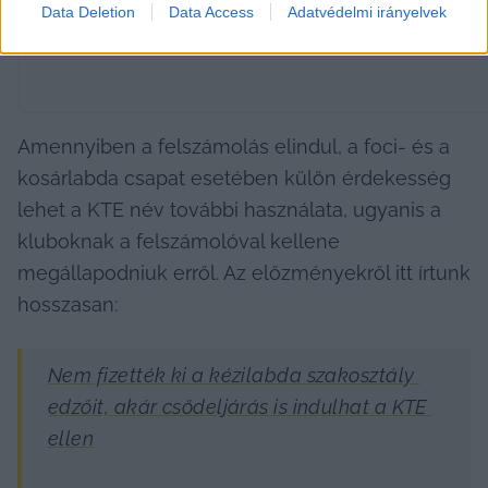
Data Deletion
Data Access
Adatvédelmi irányelvek
Amennyiben a felszámolás elindul, a foci- és a 
kosárlabda csapat esetében külön érdekesség 
lehet a KTE név további használata, ugyanis a 
kluboknak a felszámolóval kellene 
megállapodniuk erről. Az előzményekről itt írtunk 
hosszasan:
Nem fizették ki a kézilabda szakosztály 
edzőit, akár csődeljárás is indulhat a KTE 
ellen