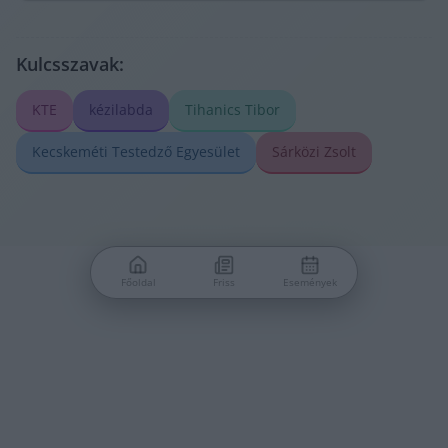
Kulcsszavak:
KTE
kézilabda
Tihanics Tibor
Kecskeméti Testedző Egyesület
Sárközi Zsolt
Főoldal
Friss
Események