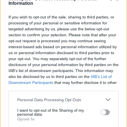
Information
a birkózás, a súlyemelés és a kézilabda.
If you wish to opt-out of the sale, sharing to third parties, or
processing of your personal or sensitive information for
targeted advertising by us, please use the below opt-out
A probléma eredete az volt, hogy három 
section to confirm your selection. Please note that after your
kézilabda edzőnek nem fizették ki egy egész 
opt-out request is processed you may continue seeing
interest-based ads based on personal information utilized by
éves bérüket. Az edzők leszögezték, hogy 
us or personal information disclosed to third parties prior to
szeretik a klubot, a megoldásban reménykedve 
your opt-out. You may separately opt-out of the further
fordultak a KecsUP Hírekhez, de ha muszáj, 
disclosure of your personal information by third parties on the
IAB’s list of downstream participants. This information may
akkor beadják a felszámolási kérelmet, és 
also be disclosed by us to third parties on the
IAB’s List of
csődeljárás indulhat a klub ellen.
Downstream Participants
that may further disclose it to other
third parties.
Please note that this website/app uses one or more Google
Personal Data Processing Opt Outs
services and may gather and store information including but
not limited to your visit or usage behaviour. You may click to
I want to opt-out of the Sharing of my
personal data.
grant or deny consent to Google and its third-party tags to
Opted In
use your data for below specified purposes in below Google