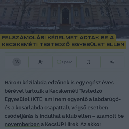
Felszámolási kérelmet adtak be a
Kecskeméti Testedző Egyesület ellen
2
perc
B
S
Három kézilabda edzőnek is egy egész éves 
bérével tartozik a Kecskeméti Testedző 
Egyesület (KTE, ami nem egyenlő a labdarúgó- 
és a kosárlabda csapattal), végső esetben 
csődeljárás is indulhat a klub ellen – 
számolt be 
novemberben
 a KecsUP Hírek. Az akkor 