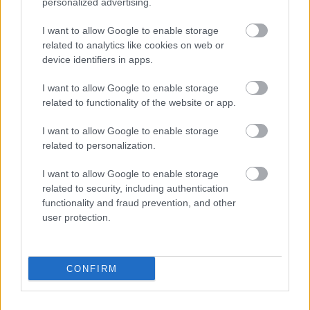
personalized advertising.
kérelmet a Kecskeméti Testedző Egyesület 
I want to allow Google to enable storage
ellen. A bíróság ilyenkor általában 8 napon belül 
related to analytics like cookies on web or
kiküldi a címzettnek a kérelmet, ezért február 5-
device identifiers in apps.
én újra megkerestük Tihanics Tibor elnököt, 
I want to allow Google to enable storage
hogy megkapta-e ezt.
related to functionality of the website or app.
„Én nem kaptam semmit sem”
 – válaszolt. Amikor 
I want to allow Google to enable storage
related to personalization.
visszakérdeztünk, hogy van-e tudomása az 
ügyről, csak azt felelte, hogy 
„még nem”
. Ha 
I want to allow Google to enable storage
related to security, including authentication
bármilyen fejlemény történik az ügyben, arról 
functionality and fraud prevention, and other
természetesen újabb cikkben számolunk be.
user protection.
HIRDETÉS
CONFIRM