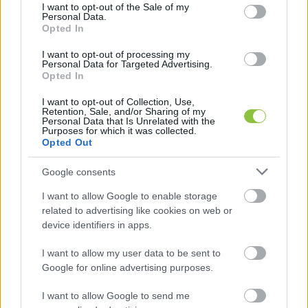
consent section.
I want to opt-out of the Sale of my
Personal Data.
Korábban kiemelték: nem csak őket nem 
Opted In
fizették ki, de ők mernek beleállni az ügybe.
I want to opt-out of processing my
Personal Data for Targeted Advertising.
Opted In
Az edzők azt állították, hogy a probléma 
I want to opt-out of Collection, Use,
Retention, Sale, and/or Sharing of my
Tihanics Tibor
 jelenlegi elnök érkezésével 
Personal Data that Is Unrelated with the
Purposes for which it was collected.
kezdődött, az ő elnöksége alatt maradt el az 
Opted Out
egész éves bér. Hangsúlyozták, hogy teljesen 
alkalmatlannak találják az elnököt. Amikor 
Google consents
korábban Tihanics Tibort megkérdeztük, hogy 
I want to allow Google to enable storage
related to advertising like cookies on web or
valóban tartoznak-e az edzőknek, csak ennyit 
device identifiers in apps.
mondott: 
„Én nem tudom. Hát honnan tudjam?”
I want to allow my user data to be sent to
Sárközi Zsolt
 edző megerősítette 
Google for online advertising purposes.
szerkesztőségünknek, hogy január 24-én beadta 
I want to allow Google to send me
a Kecskeméti Törvényszékre a felszámolási 