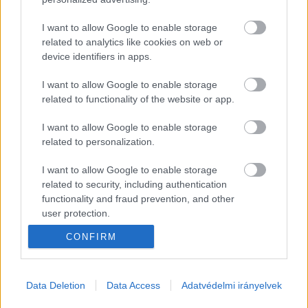
fizessenek, menjenek az autópályákon, 
lehetőség szerint őket ellenőrizzék, lehetőség 
I want to allow Google to enable storage
related to analytics like cookies on web or
szerint őket csesztesse a rendőrség és az 
device identifiers in apps.
adóhatóság meg a közlekedési hatóság is – ne a 
magyar szállítmányozókat”.
I want to allow Google to enable storage
related to functionality of the website or app.
„Ugye, ez minden jogállami elvnek ellentmond. Akit 
I want to allow Google to enable storage
pedig az ilyen elavult fogalmak, mint a „jogállam”, 
related to personalization.
„egyenlőség” vagy „EU” nem érdekelnek, annak 
I want to allow Google to enable storage
csak annyit mondok: gondolja végig, mennyire jó 
related to security, including authentication
az, ha külföldön meg a magyarokkal csinálják 
functionality and fraud prevention, and other
user protection.
ugyanezt.
Mindenesetre drukkolok a fuvarozóknak, hogy ne 
CONFIRM
essenek hasra ettől a cinizmusbajnok trafikos 
maffiózótól, és legyenek megfelelően kemények”
 – 
Data Deletion
Data Access
Adatvédelmi irányelvek
írta Hadházy Ákos.