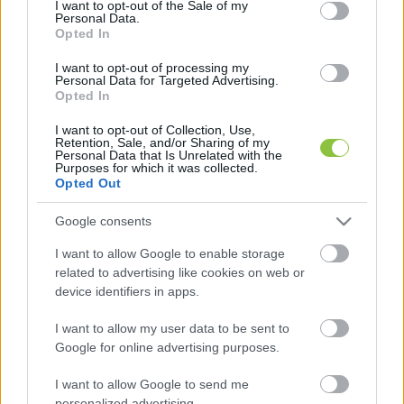
I want to opt-out of the Sale of my
Personal Data.
Opted In
„Elégedett magyar vállalkozó nincs, mindenki azt 
I want to opt-out of processing my
mondja, hogy nagyon rosszul megy neki, ezt mind 
Personal Data for Targeted Advertising.
Opted In
jól ismerjük. Be fogunk szedni egy kis pénzt azért, 
de hajlandók vagyunk vissza is adni. […] 
I want to opt-out of Collection, Use,
Retention, Sale, and/or Sharing of my
Personal Data that Is Unrelated with the
Természetesen fogunk emelni, afelől kétség ne 
Purposes for which it was collected.
legyen, hogy tőletek is be fogunk szedni egy kis 
Opted Out
pénzt, többet, mint szeretnétek és kevesebbet, mint 
Google consents
amit karunk. Föl se merüljön, hogy nem így lesz, de 
I want to allow Google to enable storage
hajlandóak vagyunk visszaadni belőle.”
related to advertising like cookies on web or
device identifiers in apps.
Másrészt a magyar fuvarozók pozitív 
I want to allow my user data to be sent to
diszkriminációját ígérte a külföldi 
Google for online advertising purposes.
vállalkozásokkal szemben. Mint mondta, azt 
szeretnék, hogy a külföldi fuvarozók „sokat 
I want to allow Google to send me
personalized advertising.