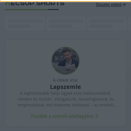
K
ECSUP SHORTS
Összes videó
A cikket írta:
Lapszemle
A legfontosabb helyi ügyek más médiumokból,
röviden és tisztán. Válogatunk, összefoglalunk, és
megmutatjuk, mit érdemes elolvasni – az eredeti
forrásokra mutatva. Gyors tájékozódás, egy helyen.
Tovább a szerző adatlapjára