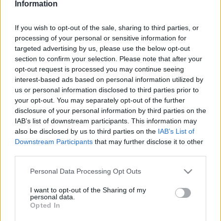
Information
Lapszemle.
If you wish to opt-out of the sale, sharing to third parties, or
A független parlamenti képviselő nem osztott 
processing of your personal or sensitive information for
meg konkrét információt a hangfelvétel 
targeted advertising by us, please use the below opt-out
keletkezésének helyszínéről és idejéről, csupán 
section to confirm your selection. Please note that after your
opt-out request is processed you may continue seeing
annyit közölt, hogy az adott tárgyaláson részt 
interest-based ads based on personal information utilized by
vevő egyik fuvarozó küldte el neki az építési és 
us or personal information disclosed to third parties prior to
közlekedési miniszter mondatait.
your opt-out. You may separately opt-out of the further
disclosure of your personal information by third parties on the
IAB’s list of downstream participants. This information may
also be disclosed by us to third parties on the
IAB’s List of
Downstream Participants
that may further disclose it to other
A hangfelvételen Lázár a következőket mondja 
third parties.
a hazai fuvarozók képviselőinek:
Please note that this website/app uses one or more Google
Personal Data Processing Opt Outs
services and may gather and store information including but
not limited to your visit or usage behaviour. You may click to
I want to opt-out of the Sharing of my
personal data.
grant or deny consent to Google and its third-party tags to
Opted In
use your data for below specified purposes in below Google
consent section.