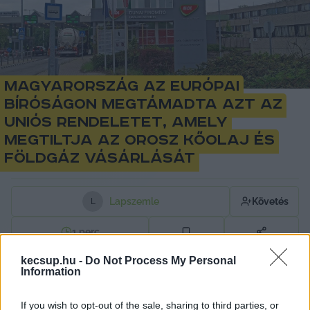
Magyarország az Európai
Bíróságon megtámadta azt az
uniós rendeletet, amely
megtiltja az orosz kőolaj és
földgáz vásárlását
Lapszemle
Követés
L
1
perc
kecsup.hu -
Do Not Process My Personal
Information
A rendeletről döntő szavazáson a 27 tagállami 
kormányt képviselő államtitkárok, miniszterek 
If you wish to opt-out of the sale, sharing to third parties, or