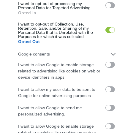
jogalkotási eljárással szavazták meg, ahol a 
I want to opt-out of processing my
Personal Data for Targeted Advertising.
kormányok között elég a minősített többség. 
Opted In
Ilyenkor nem lehet vétózni, egy blokkoló 
I want to opt-out of Collection, Use,
kisebbséghez pedig legalább 13 kormány 
Retention, Sale, and/or Sharing of my
Personal Data that Is Unrelated with the
kellene, vagy négy olyan, amelyek az uniós 
Purposes for which it was collected.
Opted Out
lakosság 35 százalékát képviselik – olvasható a 
Telex cikkében.
Google consents
I want to allow Google to enable storage
related to advertising like cookies on web or
device identifiers in apps.
I want to allow my user data to be sent to
Google for online advertising purposes.
Hétfőre hivatalosan is megjelent az a döntés, 
I want to allow Google to send me
amelynek értelmében megtiltják az Európai 
personalized advertising.
Unió tagországainak az orosz kőolaj és földgáz 
I want to allow Google to enable storage
vásárlását. Magyarország ezt az Európai 
related to analytics like cookies on web or