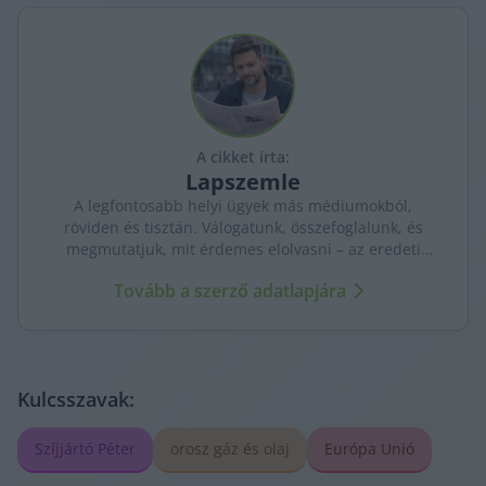
A cikket írta:
Lapszemle
A legfontosabb helyi ügyek más médiumokból,
röviden és tisztán. Válogatunk, összefoglalunk, és
megmutatjuk, mit érdemes elolvasni – az eredeti
forrásokra mutatva. Gyors tájékozódás, egy helyen.
Tovább a szerző adatlapjára
Kulcsszavak:
Szíjjártó Péter
orosz gáz és olaj
Európa Unió