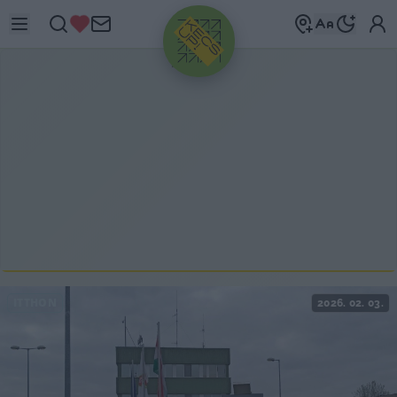
HIRDETÉS
ITTHON
2026. 02. 03.