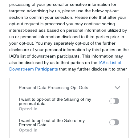
processing of your personal or sensitive information for
közül 24-en igennel, a magyar és a szlovák 
targeted advertising by us, please use the below opt-out
nemmel szavazott, a bolgár tartózkodott. 
section to confirm your selection. Please note that after your
Lapszemle.
opt-out request is processed you may continue seeing
interest-based ads based on personal information utilized by
us or personal information disclosed to third parties prior to
Magyarország megtámadta az orosz 
your opt-out. You may separately opt-out of the further
energiaimportot betiltó rendeletet az Európai 
disclosure of your personal information by third parties on the
Bíróságon – mondta 
Szijjártó Péter
 külgazdasági 
IAB’s list of downstream participants. This information may
also be disclosed by us to third parties on the
IAB’s List of
és külügyminiszter. Erről az MTI-re hivatkozva a 
Downstream Participants
that may further disclose it to other
Telex
 ír.
third parties.
Please note that this website/app uses one or more Google
Personal Data Processing Opt Outs
services and may gather and store information including but
not limited to your visit or usage behaviour. You may click to
I want to opt-out of the Sharing of my
A rendeletet az Európai Unió Tanácsa múlt hét 
personal data.
grant or deny consent to Google and its third-party tags to
Opted In
hétfőn fogadta el. Ez fokozatosan, 2027 végére 
use your data for below specified purposes in below Google
consent section.
kivezeti az orosz gázt az EU-ban, közölte a 
I want to opt-out of the Sale of my
Personal Data.
testület. A jogszabályt szó szerint rendes 
Opted In