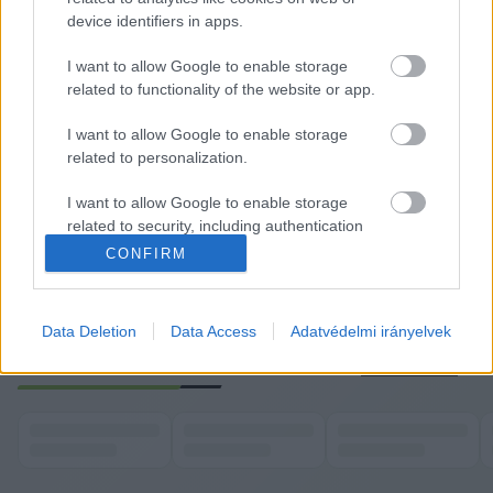
device identifiers in apps.
Bíróságon támadta meg.
I want to allow Google to enable storage
„Szeretném világossá tenni, hogy Magyarország 
related to functionality of the website or app.
szempontjából csak drágább és kevésbé 
I want to allow Google to enable storage
megbízható megoldások léteznek. Az orosz kőolaj 
related to personalization.
és földgáz nélkül sem az ország 
energiaellátásának biztonsága nem garantálható, 
I want to allow Google to enable storage
related to security, including authentication
sem nem lehetséges a rezsicsökkentés 
functionality and fraud prevention, and other
CONFIRM
eredményeinek fenntartása”
 – mondta Szijjártó, 
user protection.
aki szerint a per valószínűleg egy és 
háromnegyed-két évig fog tartani.
Data Deletion
Data Access
Adatvédelmi irányelvek
K
ECSUP SHORTS
Összes videó