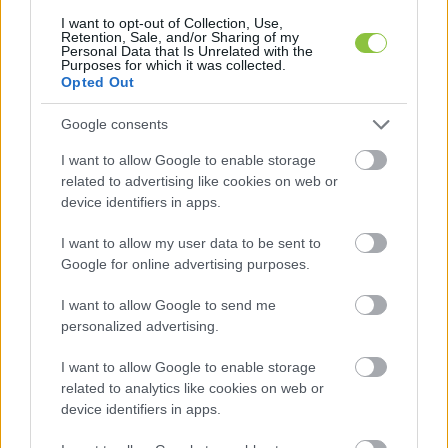
I want to opt-out of Collection, Use,
síkosságmentesítését a fő gerinc- és 
Retention, Sale, and/or Sharing of my
Personal Data that Is Unrelated with the
gyűjtőutakon, gyalogos felületeken és 
Purposes for which it was collected.
Opted Out
kerékpárutakon, buszmegállókban, valamint az 
egyes városrészek kijelölt útszakaszain, amellyel 
Google consents
az ónos eső megérkezésééig – várhatóan 11 óra 
I want to allow Google to enable storage
körül – elkészülnek.
related to advertising like cookies on web or
device identifiers in apps.
Arról, hogy a január elejei havazáskor mennyire 
I want to allow my user data to be sent to
sikerült teljesíteni a Téli Útüzemeltetési Tervben 
Google for online advertising purposes.
foglaltakat Kecskeméten, itt írtunk.
I want to allow Google to send me
personalized advertising.
Nem sikerült maradéktalanul teljesíteni a Téli 
I want to allow Google to enable storage
Útüzemeltetési Tervben foglaltakat 
related to analytics like cookies on web or
Kecskeméten
device identifiers in apps.