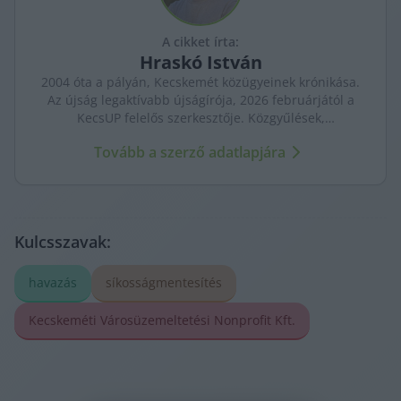
A cikket írta:
Hraskó
István
2004 óta a pályán, Kecskemét közügyeinek krónikása.
Az újság legaktívabb újságírója, 2026 februárjától a
KecsUP felelős szerkesztője. Közgyűlések,
tényfeltárások, emberi sorsok – riportjaiban a város
Tovább a szerző adatlapjára
arca és a háttérben élők történetei egyszerre jelennek
meg.
Kulcsszavak:
havazás
síkosságmentesítés
Kecskeméti Városüzemeltetési Nonprofit Kft.