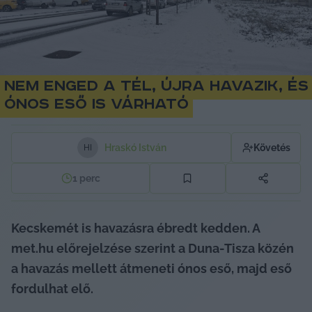
Nem enged a tél, újra havazik, és
ónos eső is várható
Hraskó István
Követés
H
I
1
perc
Kecskemét is havazásra ébredt kedden. A 
met.hu előrejelzése szerint a Duna-Tisza közén 
a havazás mellett átmeneti ónos eső, majd eső 
fordulhat elő.