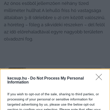
Az ónos esőből jellemzően néhány tized 
milliméter hullhat A lehulló friss hó vastagsága 
általában 3-8 (délebbre 1-2) cm között valószínű, 
a hóréteg – főleg a síkvidéki részeken – dél felől 
az idő előrehaladtával egyre nagyobb területen 
olvadozni fog.
1
 / 
8
kecsup.hu -
Do Not Process My Personal
Information
If you wish to opt-out of the sale, sharing to third parties, or
Previous slide
Next sli
processing of your personal or sensitive information for
targeted advertising by us, please use the below opt-out
section to confirm your selection. Please note that after your