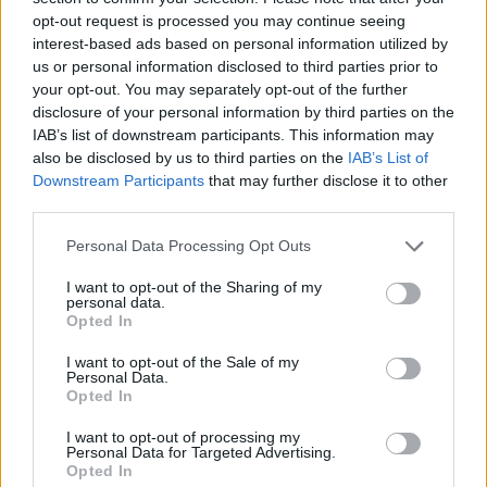
opt-out request is processed you may continue seeing
interest-based ads based on personal information utilized by
us or personal information disclosed to third parties prior to
Új galéria
your opt-out. You may separately opt-out of the further
disclosure of your personal information by third parties on the
IAB’s list of downstream participants. This information may
also be disclosed by us to third parties on the
IAB’s List of
Downstream Participants
that may further disclose it to other
third parties.
Please note that this website/app uses one or more Google
Personal Data Processing Opt Outs
services and may gather and store information including but
not limited to your visit or usage behaviour. You may click to
I want to opt-out of the Sharing of my
personal data.
grant or deny consent to Google and its third-party tags to
Opted In
use your data for below specified purposes in below Google
consent section.
I want to opt-out of the Sale of my
Personal Data.
Opted In
I want to opt-out of processing my
Personal Data for Targeted Advertising.
A Kecskeméti Városüzemeltetési Kft. közösségi 
Opted In
oldalán azt közölte, folyamatosan végzik az utak 