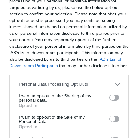
processing of your personal or sensitive information for
kőolajszállítás. Andrej Plenkovic horvát 
targeted advertising by us, please use the below opt-out
section to confirm your selection. Please note that after your
miniszterelnök szerint Magyarország és 
opt-out request is processed you may continue seeing
Szlovákia energiabiztonsága nincs veszélyben, 
interest-based ads based on personal information utilized by
szerinte a horvát rendszereken keresztül a két 
us or personal information disclosed to third parties prior to
your opt-out. You may separately opt-out of the further
ország energiaellátása nem kérdéses. A 
disclosure of your personal information by third parties on the
legfrissebb hírek szerint azonban már c
IAB’s list of downstream participants. This information may
sütörtökön újraindulhat a Barátság 
also be disclosed by us to third parties on the
IAB’s List of
Downstream Participants
that may further disclose it to other
kőolajvezeték. 
third parties.
Lapszemle.
Please note that this website/app uses one or more Google
Personal Data Processing Opt Outs
 Kedden Kijevben találkozott Andrej Plenkovic 
services and may gather and store information including but
horvát miniszterelnök és több uniós vezető 
not limited to your visit or usage behaviour. You may click to
I want to opt-out of the Sharing of my
personal data.
grant or deny consent to Google and its third-party tags to
Volodimir Zelenszkij ukrán elnökkel, hogy 
Opted In
use your data for below specified purposes in below Google
szolidaritásukat fejezzék ki Ukrajna felé – írta a 
consent section.
I want to opt-out of the Sale of my
Personal Data.
Opted In