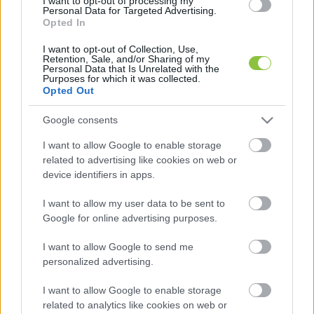
I want to opt-out of processing my
Personal Data for Targeted Advertising.
Opted In
I want to opt-out of Collection, Use,
24.hu
Retention, Sale, and/or Sharing of my
Personal Data that Is Unrelated with the
. 
Purposes for which it was collected.
Opted Out
Andrej Plenkovic
 kijelentette, hogy Horvátország az Adria-
Google consents
vezetéken keresztül képes ellátni 
I want to allow Google to enable storage
Magyarországot és Szlovákiát, ezért az 
related to advertising like cookies on web or
device identifiers in apps.
energiabiztonság nincs veszélyben. 
Hangsúlyozta, hogy erről a magyar és a szlovák 
I want to allow my user data to be sent to
kormánynak is tájékoztatnia kellene saját 
Google for online advertising purposes.
állampolgárait – derül ki a horvát 24Sata 
I want to allow Google to send me
beszámolójából. A horvát miniszterelnök azt is 
personalized advertising.
hozzátette, hogy korábban a MOL és orosz 
I want to allow Google to enable storage
partnerei közötti megállapodás keretében 
related to analytics like cookies on web or