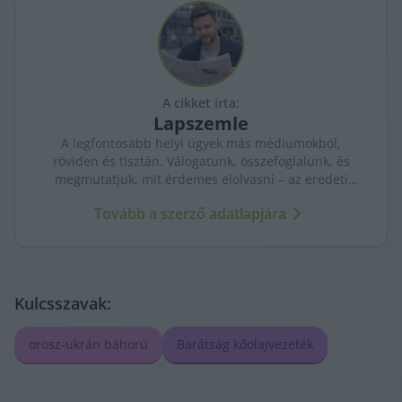
A cikket írta:
Lapszemle
A legfontosabb helyi ügyek más médiumokból,
röviden és tisztán. Válogatunk, összefoglalunk, és
megmutatjuk, mit érdemes elolvasni – az eredeti
forrásokra mutatva. Gyors tájékozódás, egy helyen.
Tovább a szerző adatlapjára
Kulcsszavak:
orosz-ukrán báhorú
Barátság kőolajvezeték