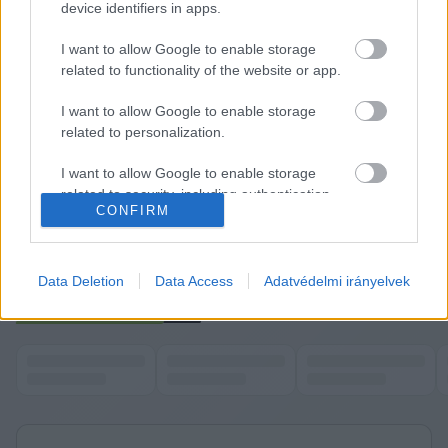
olcsóbb kőolaj juthatott a térségbe a Barátság 
device identifiers in apps.
kőolajvezetéken keresztül. 
I want to allow Google to enable storage
related to functionality of the website or app.
HIRDETÉS
I want to allow Google to enable storage
related to personalization.
I want to allow Google to enable storage
related to security, including authentication
CONFIRM
functionality and fraud prevention, and other
user protection.
Data Deletion
Data Access
Adatvédelmi irányelvek
K
ECSUP SHORTS
Összes videó