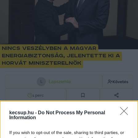
Nincs veszélyben a magyar
energiabiztonság, jelentette ki a
horvát miniszterelnök
Lapszemle
Követés
L
1
perc
kecsup.hu -
Do Not Process My Personal
Január 27-én egy orosz támadás következtében 
Information
megsérült a Barátság kőolajvezeték, ami miatt 
If you wish to opt-out of the sale, sharing to third parties, or
Magyarország és Szlovákia felé leállt a 