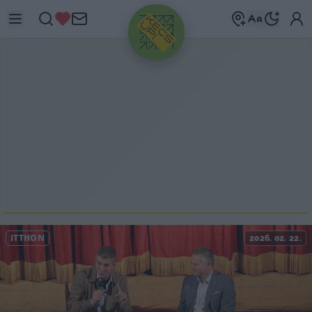
HIRDETÉS
ITTHON
2026. 02. 22.