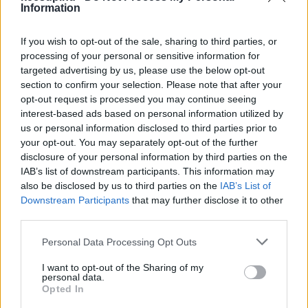
Information
If you wish to opt-out of the sale, sharing to third parties, or
processing of your personal or sensitive information for
„Arra vonatkozóan nincs és nem is lesz adat, 
targeted advertising by us, please use the below opt-out
section to confirm your selection. Please note that after your
hogy az egyes jelöltek, jelölő szervezetek 
opt-out request is processed you may continue seeing
pontosan hány darab ajánlást gyűjtöttek 
interest-based ads based on personal information utilized by
vagy adtak le.”
us or personal information disclosed to third parties prior to
your opt-out. You may separately opt-out of the further
disclosure of your personal information by third parties on the
IAB’s list of downstream participants. This information may
A 
választási törvény
 szerint az országgyűlési 
also be disclosed by us to third parties on the
IAB’s List of
egyéni választókerületi választási irodák nem 
Downstream Participants
that may further disclose it to other
third parties.
számolják össze az összes leadott ajánlást, csak 
az első 500 érvényeset, ami a választókerületi 
Please note that this website/app uses one or more Google
Personal Data Processing Opt Outs
services and may gather and store information including but
jelöltek indulásához szükséges – írta a 
Telex
.
not limited to your visit or usage behaviour. You may click to
I want to opt-out of the Sharing of my
personal data.
grant or deny consent to Google and its third-party tags to
Opted In
use your data for below specified purposes in below Google