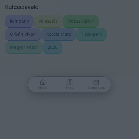
Kulcsszavak:
kampány
választás
Fidesz-KDNP
Orbán Viktor
Kocsis Máté
Tisza-part
Magyar Péter
2026
Főoldal
Friss
Események