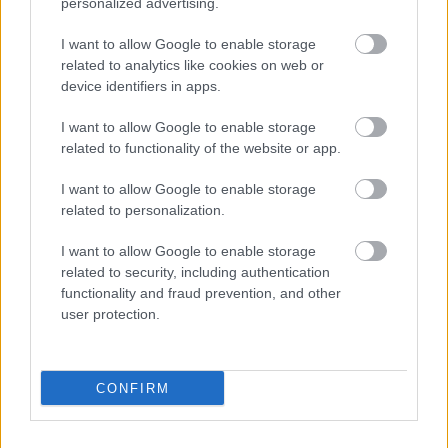
personalized advertising.
ezer. Az NVI közléséből azonban csak annyi 
következik, hogy
I want to allow Google to enable storage
related to analytics like cookies on web or
device identifiers in apps.
a Fidesz több ajánlóívet adott le, mint a Tisza, 
I want to allow Google to enable storage
és ez egyáltalán nem jelenti azt, hogy több 
related to functionality of the website or app.
aláírást is gyűjtöttek össze.
I want to allow Google to enable storage
related to personalization.
A választási törvény szerint a jelöltek bármennyi 
I want to allow Google to enable storage
ajánlóívet igényelhetnek, és aztán akár üresen 
related to security, including authentication
vagy félig kitöltve is visszavihetik azokat. Arról 
functionality and fraud prevention, and other
user protection.
nincs nyilvántartás, hogy ezeken az íveken hány 
aláírás szerepel. Ezt megerősítette az NVI is a 
Telexnek
.
CONFIRM
HIRDETÉS