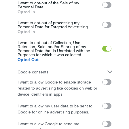
consent section.
I want to opt-out of the Sale of my
Personal Data.
Opted In
I want to opt-out of processing my
Personal Data for Targeted Advertising.
Opted In
Honnan szedi akkor mégis Orbán, Kocsis és a 
többi fideszes politikus a számokat?
I want to opt-out of Collection, Use,
Retention, Sale, and/or Sharing of my
Personal Data that Is Unrelated with the
Purposes for which it was collected.
A 
közpénzmilliárdokból kitömött
 fideszes 
Opted Out
Alapjogokért Központ
 kikérte azNVI-től, hogy 
Google consents
szombat délután 16 óráig hány ajánlóívet adtak 
le a Fidesz és a Tisza Párt választókerületi 
I want to allow Google to enable storage
related to advertising like cookies on web or
jelöltjei. Eszerint: a Tisza Párt 13 806 darab ívet, a 
device identifiers in apps.
Fidesz–KDNP pedig 24 523 ívet adott le, egy íven 
I want to allow my user data to be sent to
pedig 8 ajánlás szerepelhet. Ez alapján számolt 
Google for online advertising purposes.
úgy az Alapjogokért Központ, hogy a Tiszának 
110 ezer ajánlása van, a Fidesznek pedig 196 
I want to allow Google to send me