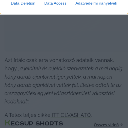
Data Deletion
Data Access
Adatvédelmi irányelvek
Azt írták: csak arra vonatkozó adataik vannak, 
hogy
 „a jelöltek és a jelölő szervezetek a mai napig 
hány darab ajánlóívet igényeltek, a mai napon 
hány darab ajánlóívet vettek fel, illetve adtak le az 
országgyűlési egyéni választókerületi választási 
irodáknál”
.
A Telex teljes cikke
 ITT OLVASHATÓ
.
K
ECSUP SHORTS
Összes videó