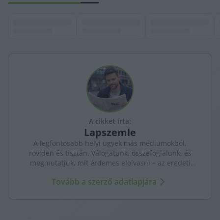
A cikket írta:
Lapszemle
A legfontosabb helyi ügyek más médiumokból,
röviden és tisztán. Válogatunk, összefoglalunk, és
megmutatjuk, mit érdemes elolvasni – az eredeti
forrásokra mutatva. Gyors tájékozódás, egy helyen.
Tovább a szerző adatlapjára