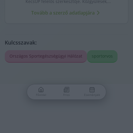
KecsUP felelős szerkesztője. Közgyűlések,
tényfeltárások, emberi sorsok – riportjaiban a város
Tovább a szerző adatlapjára
arca és a háttérben élők történetei egyszerre jelennek
meg.
Kulcsszavak:
Országos Sportegészségügyi Hálózat
sportorvos
Főoldal
Friss
Események