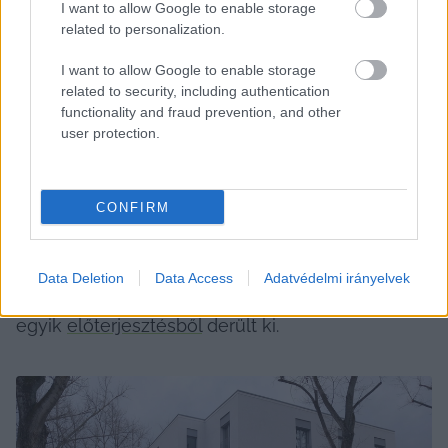
I want to allow Google to enable storage
related to personalization.
I want to allow Google to enable storage
related to security, including authentication
A heti átlag 30 óra meg is van (31), viszont 
functionality and fraud prevention, and other
pénteken (és hétvégén) továbbra sincs rendelés. 
user protection.
Meglehet, ez is hamarosan megváltozik.
Az Országos Sportegészségügyi Intézet (OSI) 
CONFIRM
megkereste az önkormányzatot, hogy a megyei 
sportorvosi működéshez rendelőre lenne 
Data Deletion
Data Access
Adatvédelmi irányelvek
szükségük – ez a februári közgyűlésre készült 
egyik 
előterjesztésből
 derült ki.