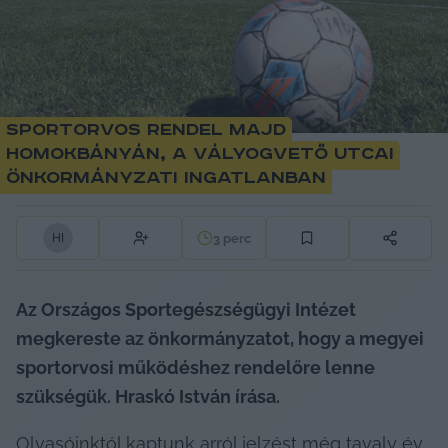
Sportorvos rendel majd
Homokbányán, a Vályogvető utcai
önkormányzati ingatlanban
3
perc
H
I
Az Országos Sportegészségügyi Intézet 
megkereste az önkormányzatot, hogy a megyei 
sportorvosi működéshez rendelőre lenne 
szükségük. Hraskó István írása.
Olvasóinktól kaptunk arról jelzést még tavaly év 