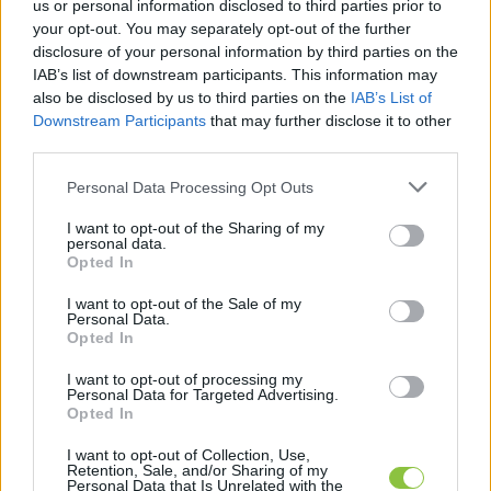
us or personal information disclosed to third parties prior to
your opt-out. You may separately opt-out of the further
disclosure of your personal information by third parties on the
IAB’s list of downstream participants. This information may
also be disclosed by us to third parties on the
IAB’s List of
Downstream Participants
that may further disclose it to other
third parties.
Please note that this website/app uses one or more Google
Personal Data Processing Opt Outs
Mivel nincs területi kötöttség, így visszafelé is 
services and may gather and store information including but
igaz a dolog: Szegedről, Szolnokról vagy akár 
not limited to your visit or usage behaviour. You may click to
I want to opt-out of the Sharing of my
personal data.
grant or deny consent to Google and its third-party tags to
Szekszárdról is érkezhetnek sportolók a hírös 
Opted In
use your data for below specified purposes in below Google
városba. Arra nem kaptunk választ 
consent section.
I want to opt-out of the Sale of my
Personal Data.
decemberben, a nyilvántartások szerint hány 
Opted In
kecskeméti és környékbeli sportolóról tudni, akik 
I want to opt-out of processing my
alapból a Balaton utcai rendelőt keresnék fel.
Personal Data for Targeted Advertising.
Opted In
„Az egészségügyben országosan tapasztalható 
I want to opt-out of Collection, Use,
általános orvos és szakdolgozó hiány a sportorvosi 
Retention, Sale, and/or Sharing of my
Personal Data that Is Unrelated with the