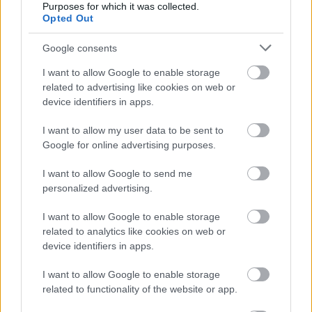
Purposes for which it was collected.
hálózaton belül is érzékelhető. Kecskeméten az 
Opted Out
utóbbi egy évben aktív lépések történtek a 
sportorvosi létszám és a sportorvosi rendelési 
Google consents
óraszám emelésére, melyben a helyi 
I want to allow Google to enable storage
related to advertising like cookies on web or
sportszervezetek és a városvezetés is aktív 
device identifiers in apps.
segítséget nyújtott. Ennek köszönhetően a 
kecskeméti rendelőben januártól már a hét minden 
I want to allow my user data to be sent to
Google for online advertising purposes.
napján elérhető lesz a sportorvosi rendelés, 
összesen kb. heti 30 óra rendelési idővel”
 – 
I want to allow Google to send me
personalized advertising.
válaszolta év végén az OSH vezető sportorvosa.
I want to allow Google to enable storage
related to analytics like cookies on web or
HIRDETÉS
device identifiers in apps.
I want to allow Google to enable storage
related to functionality of the website or app.