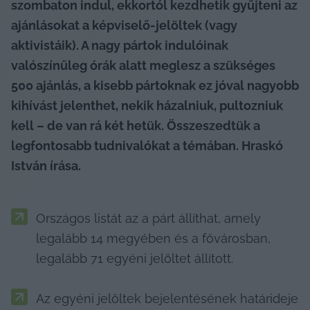
szombaton indul, ekkortól kezdhetik gyűjteni az 
ajánlásokat a képviselő-jelöltek (vagy 
aktivistáik). A nagy pártok indulóinak 
valószínűleg órák alatt meglesz a szükséges 
500 ajánlás, a kisebb pártoknak ez jóval nagyobb 
kihívást jelenthet, nekik házalniuk, pultozniuk 
kell – de van rá két hetük. Összeszedtük a 
legfontosabb tudnivalókat a témában. Hraskó 
István írása.
Országos listát az a párt állíthat, amely 
legalább 14 megyében és a fővárosban, 
legalább 71 egyéni jelöltet állított.
Az egyéni jelöltek bejelentésének határideje 