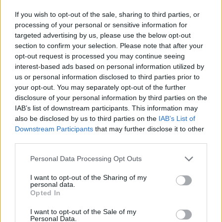
If you wish to opt-out of the sale, sharing to third parties, or
illetve aki a közügyek gyakorlásától eltiltó 
processing of your personal or sensitive information for
targeted advertising by us, please use the below opt-out
jogerős ítélet hatálya alatt áll
section to confirm your selection. Please note that after your
opt-out request is processed you may continue seeing
interest-based ads based on personal information utilized by
HIRDETÉS
us or personal information disclosed to third parties prior to
your opt-out. You may separately opt-out of the further
disclosure of your personal information by third parties on the
IAB’s list of downstream participants. This information may
also be disclosed by us to third parties on the
IAB’s List of
Downstream Participants
that may further disclose it to other
third parties.
Please note that this website/app uses one or more Google
Personal Data Processing Opt Outs
services and may gather and store information including but
not limited to your visit or usage behaviour. You may click to
I want to opt-out of the Sharing of my
– áll a Nemzeti Választási Iroda tájékoztatójában.
personal data.
grant or deny consent to Google and its third-party tags to
Opted In
use your data for below specified purposes in below Google
Jelöltet ajánlani csak az országgyűlési egyéni 
consent section.
I want to opt-out of the Sale of my
választókerületi választási iroda (OEVI) által 
Personal Data.