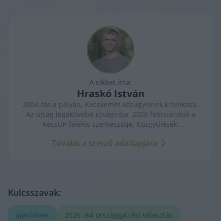
A cikket írta:
Hraskó
István
2004 óta a pályán, Kecskemét közügyeinek krónikása.
Az újság legaktívabb újságírója, 2026 februárjától a
KecsUP felelős szerkesztője. Közgyűlések,
tényfeltárások, emberi sorsok – riportjaiban a város
Tovább a szerző adatlapjára
arca és a háttérben élők történetei egyszerre jelennek
meg.
Kulcsszavak:
ajánlóívek
2026. évi országgyűlési választás