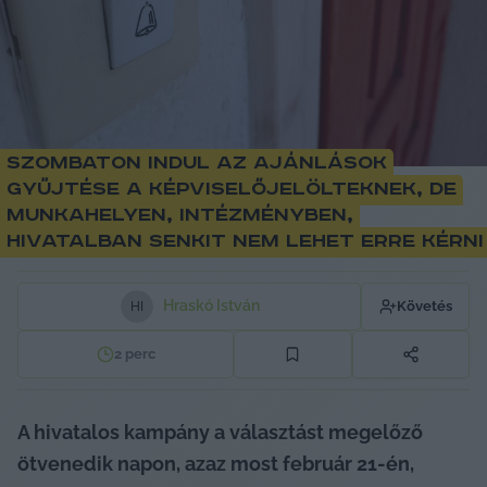
Szombaton indul az ajánlások
gyűjtése a képviselőjelölteknek, de
munkahelyen, intézményben,
hivatalban senkit nem lehet erre kérni
Hraskó István
Követés
H
I
2
perc
A hivatalos kampány a választást megelőző 
ötvenedik napon, azaz most február 21-én, 