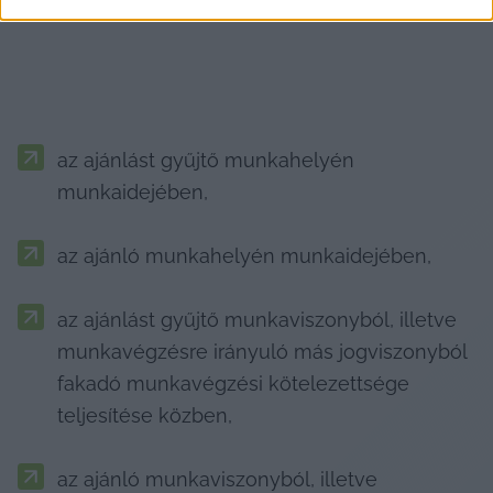
az ajánlást gyűjtő munkahelyén 
munkaidejében,
az ajánló munkahelyén munkaidejében,
az ajánlást gyűjtő munkaviszonyból, illetve 
munkavégzésre irányuló más jogviszonyból 
fakadó munkavégzési kötelezettsége 
teljesítése közben,
az ajánló munkaviszonyból, illetve 