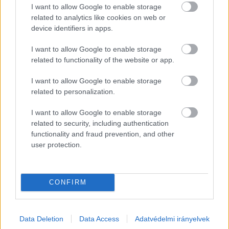
aláírása
 ebben az esetben is 
elengedhetetlen 
I want to allow Google to enable storage
related to analytics like cookies on web or
feltétel
.
device identifiers in apps.
Az ajánlóíven fel kell tüntetni az ajánlást gyűjtő 
I want to allow Google to enable storage
személy nevét, személyi azonosítóját vagy a 
related to functionality of the website or app.
személyazonosságát igazoló hatósági 
I want to allow Google to enable storage
igazolványának (személyazonosító igazolvány/
related to personalization.
útlevél/vezetői engedély) számát és aláírását is.
I want to allow Google to enable storage
related to security, including authentication
A választópolgár több jelöltet is ajánlhat, 
functionality and fraud prevention, and other
azonban egy jelöltet csak egy ajánlással 
user protection.
támogathat.
Ajánlást az állampolgárok zaklatása nélkül 
CONFIRM
bárhol lehet gyűjteni, 
az alábbi kivételekkel
:
Data Deletion
Data Access
Adatvédelmi irányelvek