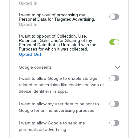
Opted In
kiadott, sorszámmal ellátott ajánlóíven lehet.
I want to opt-out of processing my
Personal Data for Targeted Advertising.
Opted In
Hogyan történik az ajánlás?
I want to opt-out of Collection, Use,
Retention, Sale, and/or Sharing of my
A választópolgár az ajánlását az ajánlóíven adja 
Personal Data that Is Unrelated with the
Purposes for which it was collected.
le, amelyet nevének, személyi azonosítójának 
Opted Out
és magyarországi lakcímének feltüntetése 
Google consents
mellett saját kezű aláírásával kell ellátnia.
I want to allow Google to enable storage
related to advertising like cookies on web or
device identifiers in apps.
I want to allow my user data to be sent to
Google for online advertising purposes.
I want to allow Google to send me
A választópolgár jelenlétében az adatait más is 
personalized advertising.
ráírhatja az ajánlóívre, azonban 
saját kezű 