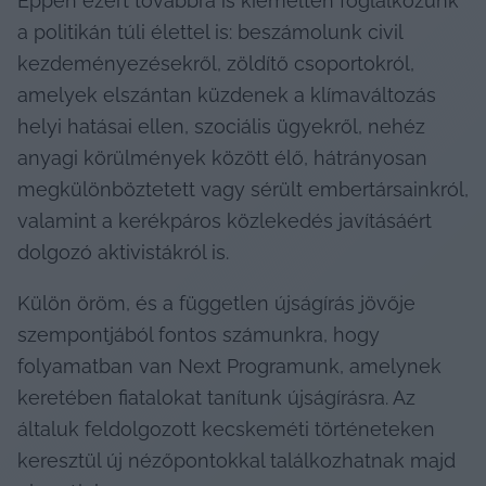
Éppen ezért továbbra is kiemelten foglalkozunk 
a politikán túli élettel is: beszámolunk civil 
kezdeményezésekről, zöldítő csoportokról, 
amelyek elszántan küzdenek a klímaváltozás 
helyi hatásai ellen, szociális ügyekről, nehéz 
anyagi körülmények között élő, hátrányosan 
megkülönböztetett vagy sérült embertársainkról, 
valamint a kerékpáros közlekedés javításáért 
dolgozó aktivistákról is.
Külön öröm, és a független újságírás jövője 
szempontjából fontos számunkra, hogy 
folyamatban van Next Programunk, amelynek 
keretében fiatalokat tanítunk újságírásra. Az 
általuk feldolgozott kecskeméti történeteken 
keresztül új nézőpontokkal találkozhatnak majd 