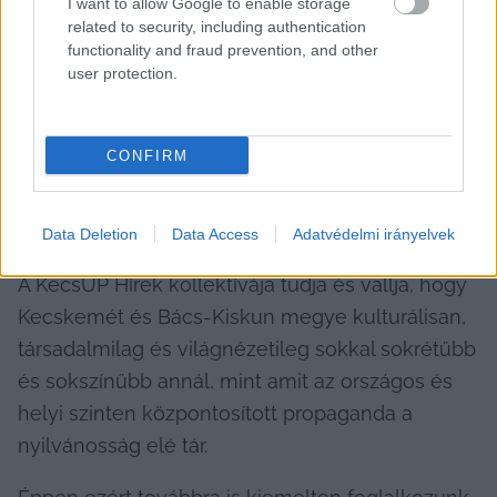
I want to allow Google to enable storage
eligazodást a voksolással kapcsolatosan. 
related to security, including authentication
Kiemelt figyelmet fordítunk a hatalom 
functionality and fraud prevention, and other
gyakorlóira, és azokra, akik a közpénzek fölött 
user protection.
döntenek – legyenek akár kormányon, akár 
ellenzékben. A független sajtó nem attól 
CONFIRM
független, hogy nincs értékrendje, hanem attól, 
hogy nem pártok, politikusok vagy oligarchák 
mondják meg, miről írhatunk és miről nem.
Data Deletion
Data Access
Adatvédelmi irányelvek
A KecsUP Hírek kollektívája tudja és vallja, hogy 
Kecskemét és Bács-Kiskun megye kulturálisan, 
társadalmilag és világnézetileg sokkal sokrétűbb 
és sokszínűbb annál, mint amit az országos és 
helyi szinten központosított propaganda a 
nyilvánosság elé tár.