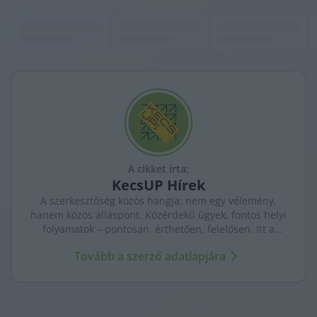
A cikket írta:
KecsUP
Hírek
A szerkesztőség közös hangja: nem egy vélemény,
hanem közös álláspont. Közérdekű ügyek, fontos helyi
folyamatok – pontosan, érthetően, felelősen. Itt a
KecsUP maga szólal meg.
Tovább a szerző adatlapjára