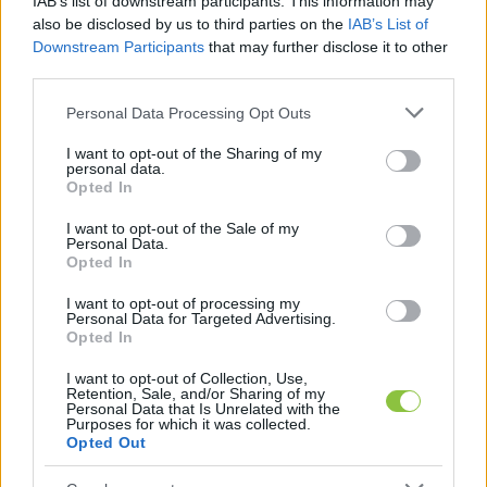
IAB’s list of downstream participants. This information may
also be disclosed by us to third parties on the
IAB’s List of
majd. A szakmai munkát felelős szerkesztőként 
Downstream Participants
that may further disclose it to other
tapasztalt újságírónk, 
Hraskó István
 irányítja, az 
third parties.
operatív feladatokat továbbra is 
Alter Róbert
Please note that this website/app uses one or more Google
Personal Data Processing Opt Outs
lapigazgatónk látja el.
services and may gather and store information including but
not limited to your visit or usage behaviour. You may click to
I want to opt-out of the Sharing of my
personal data.
A változás további újdonságokat hoz magával, 
grant or deny consent to Google and its third-party tags to
Opted In
use your data for below specified purposes in below Google
melynek célja, hogy a KecsUP Hírek működését 
consent section.
I want to opt-out of the Sale of my
fenntartható pályán tartsuk. Olvasóink közül 
Personal Data.
Opted In
sokan kitöltötték 2025-ös kérdőívünket, 
amelyben jeleztük: a jövőben kiemelt figyelmet 
I want to opt-out of processing my
Personal Data for Targeted Advertising.
fordítunk Önökre, és tudatosan alakítunk ki egy 
Opted In
támogató olvasói bázist. Ez többek között 
I want to opt-out of Collection, Use,
gyakoribb közönségtalálkozókban, valamint a 
Retention, Sale, and/or Sharing of my
Personal Data that Is Unrelated with the
hamarosan megújuló weboldalunkon elérhető új 
Purposes for which it was collected.
Opted Out
szolgáltatásokban is megmutatkozik majd.