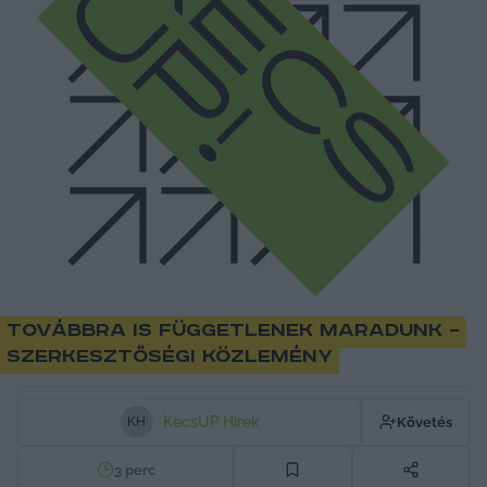
Továbbra is függetlenek maradunk –
szerkesztőségi közlemény
KecsUP Hírek
Követés
K
H
3
perc