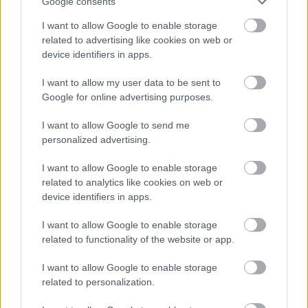
Google consents
I want to allow Google to enable storage
HIRDETÉS
related to advertising like cookies on web or
device identifiers in apps.
I want to allow my user data to be sent to
Google for online advertising purposes.
I want to allow Google to send me
personalized advertising.
I want to allow Google to enable storage
Ami biztosan nem változik: továbbra is 
related to analytics like cookies on web or
függetlenek leszünk és szabadok, kritikusak, 
device identifiers in apps.
érdeklődők, nyitottak maradunk a városunkat 
I want to allow Google to enable storage
érintő társadalmi kérdésekben. Számos KecsUP 
related to functionality of the website or app.
Esttel készülünk, sok interjút tervezünk a 
I want to allow Google to enable storage
választási kampány idején, és igyekszünk 
related to personalization.
izgalmas videós és írott tartalmakkal segíteni az 