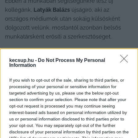
Ebben a munkában segítségünkre lesz új 
kollégánk, 
Latyák Balázs
 újságíró, aki az 
országos médiumok után sokáig külsősként 
dolgozott velünk, mostantól azonban belsős 
munkatársként erősíti a szerkesztőséget.
Amire biztosan támaszkodhatunk, az nemcsak 
az a tapasztalat, amelyet hazánkban a 
kecsup.hu -
Do Not Process My Personal
Information
demokratikus működést aláásó politikai 
viszonyok között szereztünk – ahol a független, 
If you wish to opt-out of the sale, sharing to third parties, or
szabad sajtó gyakran nem kívánatos szereplő –, 
processing of your personal or sensitive information for
targeted advertising by us, please use the below opt-out
hanem az a belső kohézió is, amely 
section to confirm your selection. Please note that after your
szerkesztőségünket jellemzi.
opt-out request is processed you may continue seeing
interest-based ads based on personal information utilized by
E szellemiség mentén alakítottuk át 
us or personal information disclosed to third parties prior to
your opt-out. You may separately opt-out of the further
működésünket. Mostantól újságíróink nagyobb 
disclosure of your personal information by third parties on the
felelősséget kapnak: egy-egy területért felelnek 