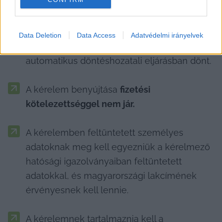
Data Deletion
Data Access
Adatvédelmi irányelvek
A kérelemről a Nemzeti Választási Iroda 
automatikus döntéshozatali eljárásban dönt.
A kérelem benyújtása 
fizetési 
kötelezettséggel nem jár.
A kérelemben feltüntetett személyes 
adatoknak meg kell egyezniük a kérelmező 
hatósági igazolványaiban feltüntetett 
adatokkal, és magyarországi lakcímének 
érvényesnek kell lennie.
A kérelemnek tartalmaznia kell a 