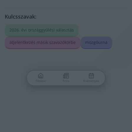
Kulcsszavak:
2026. évi országgyűlési választás
átjelentkezés másik szavazókörbe
mozgóurna
Főoldal
Friss
Események