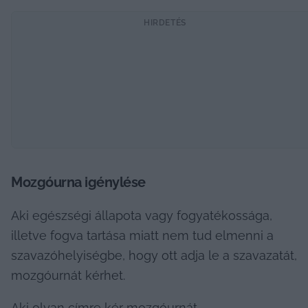
HIRDETÉS
Mozgóurna igénylése
Aki egészségi állapota vagy fogyatékossága, 
illetve fogva tartása miatt nem tud elmenni a 
szavazóhelyiségbe, hogy ott adja le a szavazatát, 
mozgóurnát kérhet.
Aki olyan címre kér mozgóurnát,