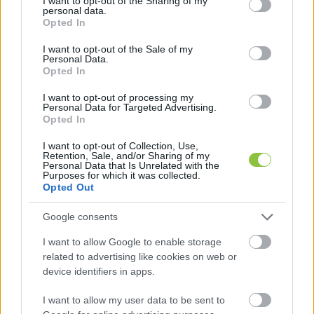
not limited to your visit or usage behaviour. You may click to
I want to opt-out of the Sharing of my
personal data.
átjelentkezési kérelemnek
 is kell tekinteni.
grant or deny consent to Google and its third-party tags to
Opted In
use your data for below specified purposes in below Google
consent section.
A mozgóurna igényléséhez kérelmet kell 
I want to opt-out of the Sale of my
Personal Data.
benyújtani, ez elektronikus úton, személyesen, 
Opted In
kézbesítési meghatalmazott útján és postai 
I want to opt-out of processing my
úton is megtehető.
Personal Data for Targeted Advertising.
Opted In
I want to opt-out of Collection, Use,
Retention, Sale, and/or Sharing of my
Elektronikus úton: elektronikus azonosítással 
Personal Data that Is Unrelated with the
Purposes for which it was collected.
vagy elektronikus azonosítás nélkül – a 
Opted Out
www.magyarorszag.hu honlapon elérhető 
Google consents
Személyre Szabott Ügyintézési Felületen, 
ide kattintva
.
I want to allow Google to enable storage
related to advertising like cookies on web or
device identifiers in apps.
Személyesen vagy kézbesítési 
I want to allow my user data to be sent to
meghatalmazott útján 
bármely helyi 