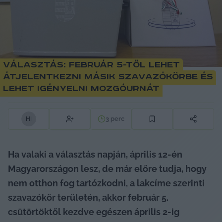
Választás: február 5-től lehet
átjelentkezni másik szavazókörbe és
lehet igényelni mozgóurnát
3
perc
H
I
Ha valaki a választás napján, április 12-én 
Magyarországon lesz, de már előre tudja, hogy 
nem otthon fog tartózkodni, a lakcíme szerinti 
szavazókör területén, akkor február 5. 
csütörtöktől kezdve egészen április 2-ig 