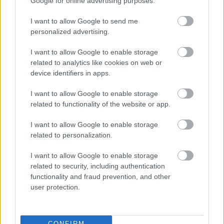
Google for online advertising purposes.
választási irodában
 benyújtható a kérelem. A 
személyesen megjelenő kérelmező szóban, 
I want to allow Google to send me
personalized advertising.
a kézbesítési meghatalmazott a kérelmező 
által kitöltött nyomtatvány leadásával 
I want to allow Google to enable storage
related to analytics like cookies on web or
terjesztheti elő a kérelmet.
device identifiers in apps.
Postai úton bármely helyi választási 
I want to allow Google to enable storage
related to functionality of the website or app.
irodának címzett levélben nyújtható be a 
kérelem nyomtatványon.
I want to allow Google to enable storage
related to personalization.
Érdemes lehet megadni a kapucsengő vagy a 
I want to allow Google to enable storage
kórházi szoba számát is
related to security, including authentication
functionality and fraud prevention, and other
user protection.
CONFIRM