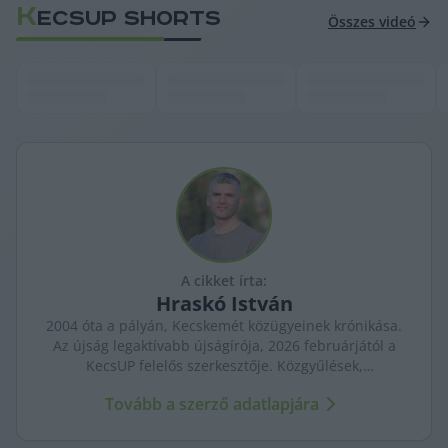
K
ECSUP SHORTS
Összes videó
A cikket írta:
Hraskó
István
2004 óta a pályán, Kecskemét közügyeinek krónikása.
Az újság legaktívabb újságírója, 2026 februárjától a
KecsUP felelős szerkesztője. Közgyűlések,
tényfeltárások, emberi sorsok – riportjaiban a város
Tovább a szerző adatlapjára
arca és a háttérben élők történetei egyszerre jelennek
meg.