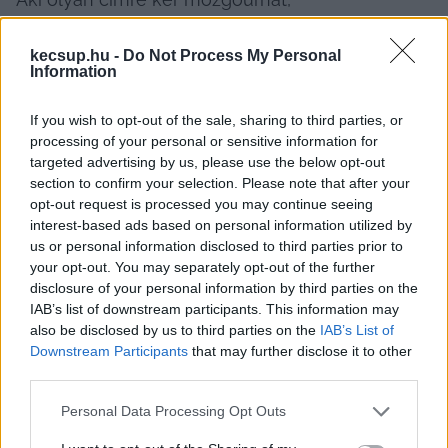
kecsup.hu -
Do Not Process My Personal
Information
amely nem abban a szavazókörben 
található, amelynek névjegyzékében 
If you wish to opt-out of the sale, sharing to third parties, or
szerepel, illetve
processing of your personal or sensitive information for
targeted advertising by us, please use the below opt-out
section to confirm your selection. Please note that after your
olyan címre kér mozgóurnát, amely nem 
opt-out request is processed you may continue seeing
azon a településen található, amelynek 
interest-based ads based on personal information utilized by
us or personal information disclosed to third parties prior to
névjegyzékében szerepel,
your opt-out. You may separately opt-out of the further
disclosure of your personal information by third parties on the
IAB’s list of downstream participants. This information may
also be disclosed by us to third parties on the
IAB’s List of
Downstream Participants
that may further disclose it to other
third parties.
Please note that this website/app uses one or more Google
Personal Data Processing Opt Outs
services and may gather and store information including but
akkor a mozgóurna iránti kérelmet 
egyben 