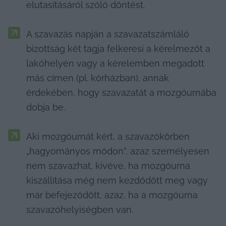
elutasításáról szóló döntést.
A szavazás napján a szavazatszámláló 
bizottság két tagja felkeresi a kérelmezőt a 
lakóhelyén vagy a kérelemben megadott 
más címen (pl. kórházban), annak 
érdekében, hogy szavazatát a mozgóurnába 
dobja be.
Aki mozgóurnát kért, a szavazókörben 
„hagyományos módon”, azaz személyesen 
nem szavazhat, kivéve, ha mozgóurna 
kiszállítása még nem kezdődött meg vagy 
már befejeződött, azaz, ha a mozgóurna 
szavazóhelyiségben van.