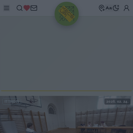
HIRDETÉS
ITTHON
2026. 02. 24.