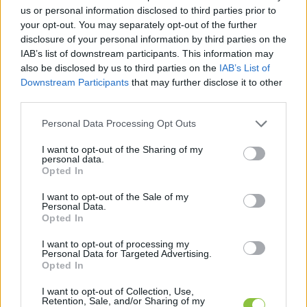
térségben, most új helyzet állt elő: új jelölt indul 
us or personal information disclosed to third parties prior to
a kormánypárt színeiben, ezért „nincs a 
your opt-out. You may separately opt-out of the further
disclosure of your personal information by third parties on the
mérkőzés lefutva”.
IAB’s list of downstream participants. This information may
also be disclosed by us to third parties on the
IAB’s List of
Downstream Participants
that may further disclose it to other
third parties.
A témában megszólalt László Róbert, a Political 
Please note that this website/app uses one or more Google
Personal Data Processing Opt Outs
Capital választási szakértője is, aki a Telexnek 
services and may gather and store information including but
arról 
beszélt
: amikor a politikusok közvélemény-
not limited to your visit or usage behaviour. You may click to
I want to opt-out of the Sharing of my
personal data.
grant or deny consent to Google and its third-party tags to
kutatási adatokkal érvelnek, az egyre inkább a 
Opted In
use your data for below specified purposes in below Google
kampány részének tekinthető. Úgy véli, a tavaly 
consent section.
I want to opt-out of the Sale of my
Personal Data.
nyáron emlegetett 80 megnyerhető 
Opted In
választókerületről már akkor is tudható volt, 
I want to opt-out of processing my
hogy nem reális célkitűzés.
Personal Data for Targeted Advertising.
Opted In
I want to opt-out of Collection, Use,
Retention, Sale, and/or Sharing of my