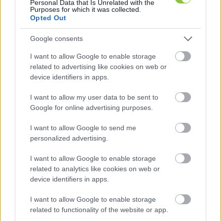
Personal Data that Is Unrelated with the
Purposes for which it was collected.
Opted Out
Google consents
Szerinte egyféle közvélemény-kutatás készül, 
I want to allow Google to enable storage
de a nyilvánosságra hozott adatok már 
related to advertising like cookies on web or
kozmetikázott formában jelennek meg. „
Nem 
device identifiers in apps.
hiszek abban, hogy Orbán Viktor ne tudná, hogyan 
I want to allow my user data to be sent to
állnak
” – fogalmazott, hozzátéve: ezt az is jelzi, 
Google for online advertising purposes.
hogy a miniszterelnök nyár óta intenzívebb 
I want to allow Google to send me
kampányt folytat. Mint mondta, „
Orbán olyan 
personalized advertising.
üzenetet fogalmaz meg, ami mobilizálni képes
.”
I want to allow Google to enable storage
A „rejtőzködő fideszesek” kérdésére reagálva a 
related to analytics like cookies on web or
device identifiers in apps.
szakértő úgy fogalmazott: „
Aki egy kicsit is 
vesztésre áll, elkezdi belelátni (a választókba) a 
I want to allow Google to enable storage
related to functionality of the website or app.
rejtőzködő kormánypárti/ellenzéki szavazókat
”. 