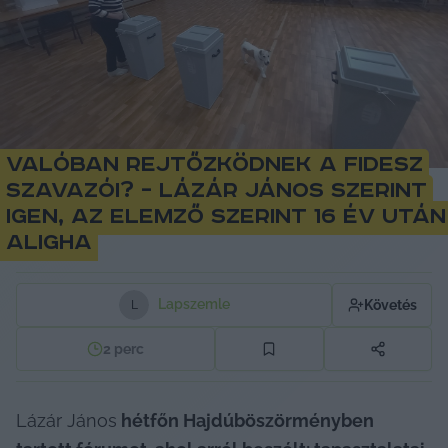
Valóban rejtőzködnek a Fidesz
szavazói? – Lázár János szerint
igen, az elemző szerint 16 év után
aligha
Lapszemle
Követés
L
2
perc
Lázár János
 hétfőn Hajdúböszörményben 