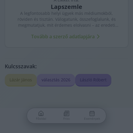
Lapszemle
A legfontosabb helyi ügyek más médiumokból,
röviden és tisztán. Válogatunk, összefoglalunk, és
megmutatjuk, mit érdemes elolvasni – az eredeti
forrásokra mutatva. Gyors tájékozódás, egy helyen.
Tovább a szerző adatlapjára
Kulcsszavak:
Lázár János
választás 2026
László Róbert
Főoldal
Friss
Események