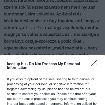
tartott fórumot, ahol arról beszélt: tapasztalatai 
szerint sok fideszes szavazó nem meri nyíltan 
elmondani, kire voksolna. Az építési és 
közlekedési miniszter úgy fogalmazott, hogy az 
ellenfél, a 
Tisza Párt
 már úgy viselkedik, mintha 
megnyerte volna a választást, és „már alakítja a 
kormányt, osztja-szorozza a pozíciókat”, 
ugyanakkor hozzátette: „majd meglátjuk, hogy 
mit szól ehhez Magyarország”. Lapszemle.
kecsup.hu -
Do Not Process My Personal
A miniszter a fórum végén kiemelte, hogy nem 
Information
véletlenül választotta helyszínként 
Hajdúböszörményt, mivel az szerinte nem egy 
If you wish to opt-out of the sale, sharing to third parties, or
processing of your personal or sensitive information for
„lefutott körzet”. Bár a legutóbbi országgyűlési 
targeted advertising by us, please use the below opt-out
választáson Tiba István 58 százalékot szerzett, 
section to confirm your selection. Please note that after your
opt-out request is processed you may continue seeing
és az EP-választáson is jól szerepelt a Fidesz a 
interest-based ads based on personal information utilized by