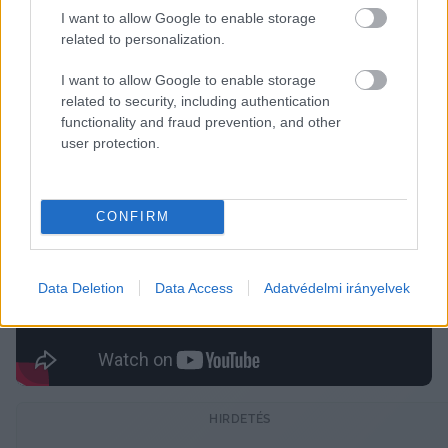
Megjegyezte: ez a jelenség inkább a 
I want to allow Google to enable storage
rendszerellenes mini pártoknál jellemző, és 16 
related to personalization.
év Fidesz-kormányzás után nem tartja 
I want to allow Google to enable storage
valószínűnek a rejtőzködő fideszes szavazók 
related to security, including authentication
functionality and fraud prevention, and other
tömeges jelenlétét.
user protection.
A teljes beszélgetés meghallgatható a Telex 
oldalán:
CONFIRM
Data Deletion
Data Access
Adatvédelmi irányelvek
HIRDETÉS