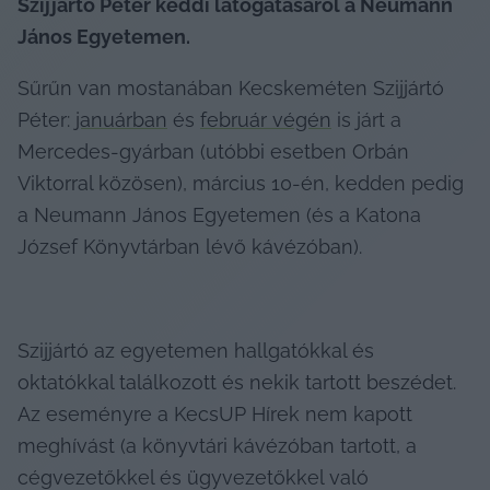
Szijjártó Péter keddi látogatásáról a Neumann 
János Egyetemen.
Sűrűn van mostanában Kecskeméten Szijjártó 
Péter: 
januárban
 és 
február végén
 is járt a 
Mercedes-gyárban (utóbbi esetben Orbán 
Viktorral közösen), március 10-én, kedden pedig 
a Neumann János Egyetemen (és a Katona 
József Könyvtárban lévő kávézóban).
Szijjártó az egyetemen hallgatókkal és 
oktatókkal találkozott és nekik tartott beszédet. 
Az eseményre a KecsUP Hírek nem kapott 
meghívást (a könyvtári kávézóban tartott, a 
cégvezetőkkel és ügyvezetőkkel való 