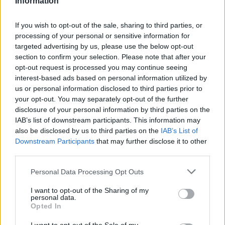
Information
miként szervezték meg: a hallgatók önként 
If you wish to opt-out of the sale, sharing to third parties, or
jelentkezhettek vagy csak egyes diákok kaptak 
processing of your personal or sensitive information for
meghívást? Ha utóbbiról van szó, milyen 
targeted advertising by us, please use the below opt-out
szempont alapján választották ki a meghívott 
section to confirm your selection. Please note that after your
opt-out request is processed you may continue seeing
diákokat? Hány diák lehetett jelen az 
interest-based ads based on personal information utilized by
eseményen?
us or personal information disclosed to third parties prior to
your opt-out. You may separately opt-out of the further
Mivel úgy értesültünk, még a rendezvény előtt 
disclosure of your personal information by third parties on the
IAB’s list of downstream participants. This information may
fél órával is szóltak hallgatóknak, hogy 
also be disclosed by us to third parties on the
IAB’s List of
menjenek az oktatási épületbe, hogy kellően 
Downstream Participants
that may further disclose it to other
third parties.
nagy legyen a létszám, kértük az egyetemet, 
erősítsék meg vagy cáfolják ezt az információt. 
Please note that this website/app uses one or more Google
Personal Data Processing Opt Outs
services and may gather and store information including but
Válaszokat nem kaptunk, ha ez megváltozik, 
not limited to your visit or usage behaviour. You may click to
I want to opt-out of the Sharing of my
frissítjük cikkünket vagy visszatérünk a témára.
personal data.
grant or deny consent to Google and its third-party tags to
Opted In
use your data for below specified purposes in below Google
consent section.