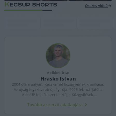
K
ECSUP SHORTS
Összes videó
A cikket írta:
Hraskó
István
2004 óta a pályán, Kecskemét közügyeinek krónikása.
Az újság legaktívabb újságírója, 2026 februárjától a
KecsUP felelős szerkesztője. Közgyűlések,
tényfeltárások, emberi sorsok – riportjaiban a város
Tovább a szerző adatlapjára
arca és a háttérben élők történetei egyszerre jelennek
meg.