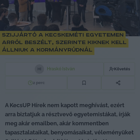
Szijjártó a kecskeméti egyetemen
arról beszélt, szerinte kiknek kell
állniuk a kormányrúdnál
Hraskó István
Követés
H
I
2
perc
A KecsUP Hírek nem kapott meghívást, ezért 
arra biztatjuk a résztvevő egyetemistákat, írják 
meg akár emailben, akár kommentben 
tapasztalataikat, benyomásaikat, véleményüket 