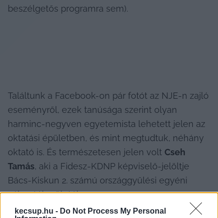
beszélgetős programra sem).
Találtunk a Facebook-on pár fotót az NJE-n zajló 
eseményről, ezek tanúsága szerint olyan 
harminc-negyven egyetemista lehetett jelen az 
oktatási épületben, és mint megtudtuk, néhány 
oktató is. És természetesen jelen volt 
Cseh 
Tamás
, aki a Fidesz-KDNP képviselő-jelöltje 
Bács-Kiskun 2. számú országgyűlési egyéni 
választókerületében.
kecsup.hu -
Do Not Process My Personal
Megkerestük az egyetemet, hogy az eseményt 