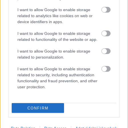
I want to allow Google to enable storage
Hogy kampányeseményről volt szó, mi sem jelzi 
related to analytics like cookies on web or
jobban, mint a 
kormany.hu oldalon
 megjelent 
device identifiers in apps.
MTI-beszámoló első mondata:
I want to allow Google to enable storage
related to functionality of the website or app.
„A jelenleg kialakulóban lévő új világrendben 
alaposan felértékelődik a tapasztalat, a 
I want to allow Google to enable storage
related to personalization.
kiszámíthatóság és a biztonság, s ezért most 
valóban olyanoknak kell állniuk a kormányrúdnál, 
I want to allow Google to enable storage
related to security, including authentication
akik már sok mindent láttak – jelentette ki Szijjártó 
functionality and fraud prevention, and other
Péter külgazdasági és külügyminiszter kedden 
user protection.
Kecskeméten.”
Szijjártó arról is beszélt, hogy szerinte jelenleg 
CONFIRM
Orbán Viktor miniszterelnök 
„az egyetlen olyan 
európai vezető, aki egyszerre tud jó kapcsolatot 