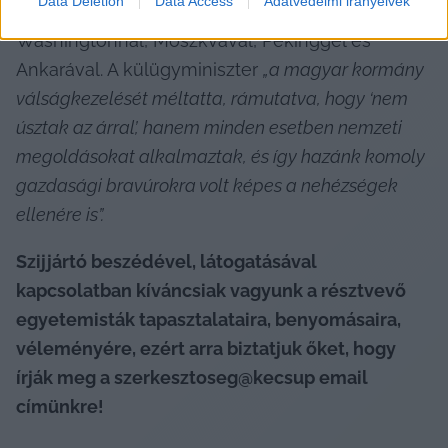
Data Deletion
Data Access
Adatvédelmi irányelvek
fenntartani”
 négy világhatalmi centrummal, 
Washingtonnal, Moszkvával, Pekinggel és 
Ankarával. A külügyminiszter 
„a magyar kormány 
válságkezelését méltatta, rámutatva, hogy ‘nem 
úsztak az árral’, hanem minden esetben nemzeti 
megoldásokat alkalmaztak, és így hazánk komoly 
gazdasági bravúrokra volt képes a nehézségek 
ellenére is”. 
Szijjártó beszédével, látogatásával 
kapcsolatban kíváncsiak vagyunk a résztvevő 
egyetemisták tapasztalataira, benyomásaira, 
véleményére, ezért arra biztatjuk őket, hogy 
írják meg a szerkesztoseg@kecsup email 
címünkre! 