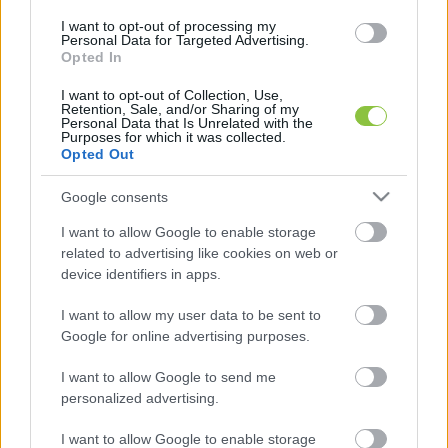
miatt csak részleteket látott a beszélgetésből, 
I want to opt-out of processing my
de ennyi is elég volt ahhoz, hogy hétfőn 
Personal Data for Targeted Advertising.
Opted In
kezdeményezze Bese Gergő laicizálását 
(klerikusi állapotból laikusi állapotba 
I want to opt-out of Collection, Use,
Retention, Sale, and/or Sharing of my
visszahelyezés, az egyház által kiszabható 
Personal Data that Is Unrelated with the
Purposes for which it was collected.
legsúlyosabb büntetés).
Opted Out
Google consents
I want to allow Google to enable storage
related to advertising like cookies on web or
device identifiers in apps.
I want to allow my user data to be sent to
Az érsek szerint Bese „hetet-havat összehordott” 
Google for online advertising purposes.
az interjúban, kitalált történeteket adott elő, és 
I want to allow Google to send me
többször homlokegyenest mást állított, mint a 
personalized advertising.
főegyházmegye által lefolytatott vizsgálat idején. 
I want to allow Google to enable storage