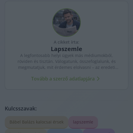
A cikket írta:
Lapszemle
A legfontosabb helyi ügyek más médiumokból,
röviden és tisztán. Válogatunk, összefoglalunk, és
megmutatjuk, mit érdemes elolvasni – az eredeti
forrásokra mutatva. Gyors tájékozódás, egy helyen.
Tovább a szerző adatlapjára
Kulcsszavak:
Bábel Balázs kalocsai érsek
lapszemle