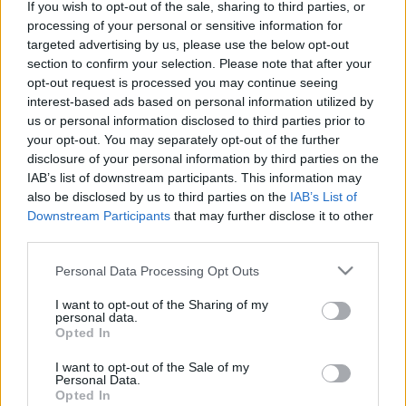
If you wish to opt-out of the sale, sharing to third parties, or
processing of your personal or sensitive information for
A 
Partizánon
 szombaton jött ki egy több mint 
targeted advertising by us, please use the below opt-out
három órás interjú 
Bese Gergővel
, a NER volt 
section to confirm your selection. Please note that after your
opt-out request is processed you may continue seeing
sztárpapjával, akiről 2024 szeptemberében derült 
interest-based ads based on personal information utilized by
ki, hogy meleg szexbotrányba keveredett, és 
us or personal information disclosed to third parties prior to
your opt-out. You may separately opt-out of the further
ennek következtében felfüggesztették papi 
disclosure of your personal information by third parties on the
állásából. Az interjú rögzítése után Bese atya 
IAB’s list of downstream participants. This information may
visszavonta az interjút, de a Partizán mégis 
also be disclosed by us to third parties on the
IAB’s List of
Downstream Participants
that may further disclose it to other
leközölte, mert állításuk szerint nem történt 
third parties.
sérelmezhető tartalmi módosítás.
Please note that this website/app uses one or more Google
Personal Data Processing Opt Outs
services and may gather and store information including but
not limited to your visit or usage behaviour. You may click to
I want to opt-out of the Sharing of my
personal data.
grant or deny consent to Google and its third-party tags to
Opted In
A Magyar Hang 
megszólaltatta
 a Kalocsa-
use your data for below specified purposes in below Google
Kecskeméti Főegyházmegye érsekét, 
Bábel 
consent section.
I want to opt-out of the Sale of my
Personal Data.
Balázst
, aki a lapnak elmondta: elfoglaltsága 
Opted In