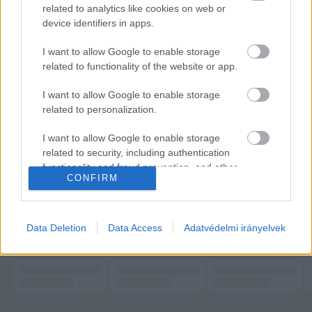
A katolikus vezető szerint Bese most is csak a 
related to analytics like cookies on web or
feltűnést keresi. Ameddig tudta, védte egykori 
device identifiers in apps.
beosztottját azért, hogy „hátha jobb útra tér”, de 
I want to allow Google to enable storage
most túlment minden határon – fejtette ki. Azt 
related to functionality of the website or app.
mondta, „olyan, mint Gábor Zsazsa – mindegy, 
I want to allow Google to enable storage
hogy mit, csak beszéljenek róla”.
related to personalization.
Az érsek azt is elmondta: a laicizálási folyamat 
I want to allow Google to enable storage
related to security, including authentication
jóval bonyolultabb akkor, ha nem az érintett kéri 
functionality and fraud prevention, and other
azt, hanem a Főegyházmegye kezdeményezi.
CONFIRM
user protection.
További részletek a 
Magyar Hang
 oldalán.
K
ECSUP SHORTS
Data Deletion
Data Access
Adatvédelmi irányelvek
Összes videó