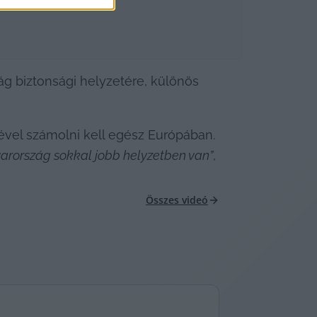
g biztonsági helyzetére, különös 
vel számolni kell egész Európában. 
arország sokkal jobb helyzetben van”
, 
Összes videó