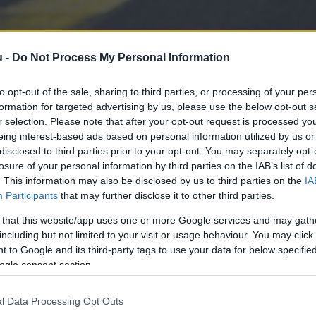
u -
Do Not Process My Personal Information
to opt-out of the sale, sharing to third parties, or processing of your per
koptereket küldtek a nyíregyházi repté
formation for targeted advertising by us, please use the below opt-out s
ltségi szintjét
r selection. Please note that after your opt-out request is processed y
eing interest-based ads based on personal information utilized by us or
disclosed to third parties prior to your opt-out. You may separately opt-
Lapszemle
L
losure of your personal information by third parties on the IAB’s list of
. This information may also be disclosed by us to third parties on the
IA
Participants
that may further disclose it to other third parties.
 that this website/app uses one or more Google services and may gath
including but not limited to your visit or usage behaviour. You may click 
i repülőtér, a döntés hátterében Orbán Viktor azon ál
 to Google and its third-party tags to use your data for below specifi
 is készülhet – írta meg a 24.hu. A Telex pedig arró
ogle consent section.
terrorfenyegetettség készültségi szintjét egy foko
l Data Processing Opt Outs
 repülőtér, ahol péntektől két helikopter látja el a l