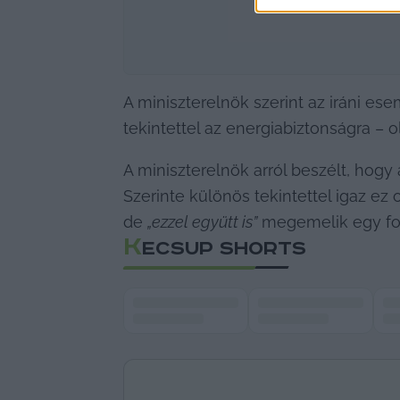
A miniszterelnök szerint az iráni e
tekintettel az energiabiztonságra – o
A miniszterelnök arról beszélt, hog
Szerinte különös tekintettel igaz ez 
de 
„ezzel együtt is”
 megemelik egy fok
K
ECSUP SHORTS