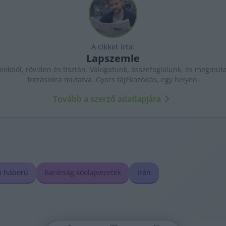
A cikket írta:
Lapszemle
kból, röviden és tisztán. Válogatunk, összefoglalunk, és megmutat
forrásokra mutatva. Gyors tájékozódás, egy helyen.
Tovább a szerző adatlapjára
n háború
Barátság kőolajvezeték
Irán