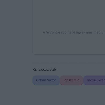
A legfontosabb helyi ügyek más médiumo
Kulcsszavak:
Orbán Viktor
lapszemle
orosz-ukrá