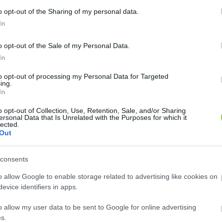
o opt-out of the Sharing of my personal data.
oztató alapján a 24.hu.
In
o opt-out of the Sale of my Personal Data.
In
dár őrnagya, Freytag Péter közölte: a Védelmi Tanács
– a belügyi szervekkel szorosan együttműködve – bizt
to opt-out of processing my Personal Data for Targeted
ing.
.
In
o opt-out of Collection, Use, Retention, Sale, and/or Sharing
ersonal Data that Is Unrelated with the Purposes for which it
lected.
Out
consents
o allow Google to enable storage related to advertising like cookies on
H145M helikopterek a légi légvédelmi feladatok ellát
evice identifiers in apps.
 ismeretlen, beazonosíthatatlan légi jármű vagy eszk
o allow my user data to be sent to Google for online advertising
s.