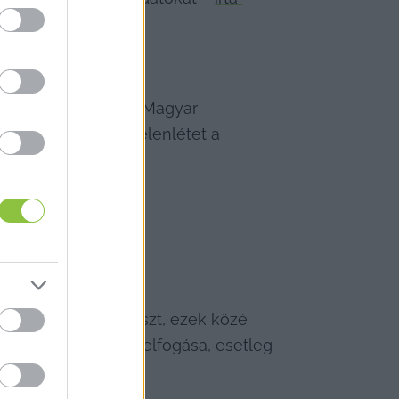
 döntése alapján a Magyar 
osítanak katonai jelenlétet a 
ásában vesznek részt, ezek közé 
öz beazonosítása, elfogása, esetleg 