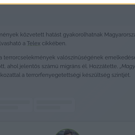
semények közvetett hatást gyakorolhatnak Magyarorszá
lvasható a 
Telex
 cikkében.
y a terrorcselekmények valószínűségének emelkedésé
ott, ahol jelentős számú migráns él. Hozzátette, 
„Magy
ozattal a terrorfenyegetettségi készültség szintjét.