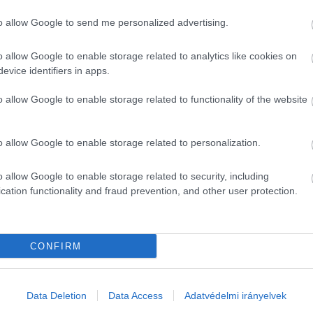
ruár 25-én az energetikai infrastruktúra védelméről s
to allow Google to send me personalized advertising.
tta: az Ukrajna felől szünetelő olajszállítás mögött pol
ra is készülhet. A rendelet a választások utánig ér
o allow Google to enable storage related to analytics like cookies on
evice identifiers in apps.
 
Magyar Péter,
 a Tisza elnöke szerint a miniszterelnö
o allow Google to enable storage related to functionality of the website
 
Jeszenszky Géza
 volt külügyminiszter is alaptalanna
 Ukrajna támadást vagy szabotázst tervezne Magyaror
o allow Google to enable storage related to personalization.
s tervének gyanúja.
o allow Google to enable storage related to security, including
rorfenyegetettség készültségi szintjét megemeltük egy 
cation functionality and fraud prevention, and other user protection.
mbat este.
HIRDETÉS
CONFIRM
Data Deletion
Data Access
Adatvédelmi irányelvek