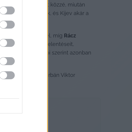
zóló rendeletet tett közzé, miután 
itikai okok lehetnek, és Kijev akár a 
vényben marad.
k félelemkeltéssel él, míg 
Rácz 
k nevezte Orbán kijelentéseit, 
szág ellen. Utóbbi szerint azonban 
fokozattal!”
 – ezt Orbán Viktor 