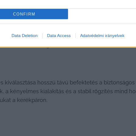
CONFIRM
ése új lehetőségeket nyitott meg a családok számára
Data Deletion
Data Access
Adatvédelmi irányelvek
is. A közös biciklizés olyan élményt jelent, ami erős
am lehet a hétvégék során, fel lehet fedezni a várost,
kiválasztása hosszú távú befektetés a biztonságos é
 a kényelmes kialakítás és a stabil rögzítés mind ho
ukat a kerékpáron.