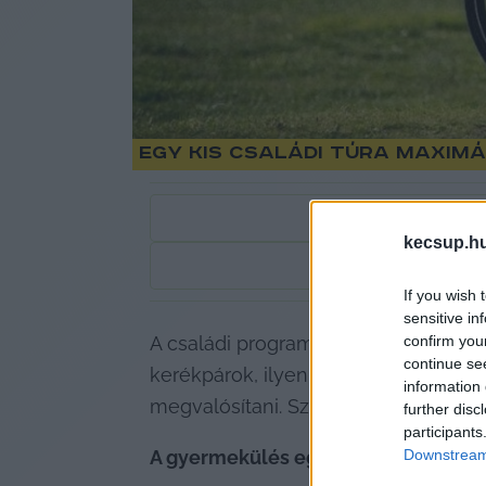
Egy kis családi túra maxim
kecsup.h
2
perc
If you wish 
sensitive in
confirm you
A családi programok minden résztve
continue se
kerékpárok, ilyenkor pedig sokszor k
information 
megvalósítani. Szerencsére egy sor 
further disc
participants
Downstream 
A gyermekülés egy fontos kiegészít