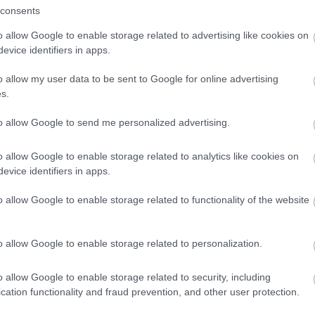
ható, és az ülőke könnyen áttehető így egy másik bic
consents
ható kialakítás, ami meg tudja akadályozni, hogy ille
o allow Google to enable storage related to advertising like cookies on
evice identifiers in apps.
a biztonsági csat gyerekzáras, így nem kell amiatt 
azt. Természetesen a biztonság mellett a kényelem is 
o allow my user data to be sent to Google for online advertising
s.
s a kialakítás óvja a gyerekek lábát is a küllők közé a
to allow Google to send me personalized advertising.
állítani, a lábtartók magassága a gyermek méreteinek
t, a speciális ülésforma miatt nem fogja a gyermek be
o allow Google to enable storage related to analytics like cookies on
evice identifiers in apps.
vevő számára
o allow Google to enable storage related to functionality of the website
HIRDETÉS
o allow Google to enable storage related to personalization.
o allow Google to enable storage related to security, including
cation functionality and fraud prevention, and other user protection.