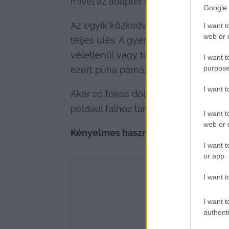
mivel az adapter külön is megvásárol
Google 
Az egyik közkedvelt tulajdonság a zár
I want t
web or d
teljes ülés. A gyermekek érdekében 
véletlenül vagy tudatosan kinyitják 
I want t
purpose
ezért puha párnázattal van ellátva, é
I want 
Akár 20 fokos dőlésszögbe is lehet 
például falhoz támasztjuk a kerékpár
I want t
web or d
Kényelmes használat minden részt
I want t
or app.
I want t
I want t
authenti