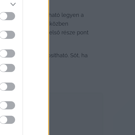
iklire.
téktelenül eltávolítható legyen a 
aggódni, hogy menet közben 
fontos. Az ülőkék belső része pont 
kadástól.
 megfelelően módosítható. Sőt, ha 
csípni a kezét. 