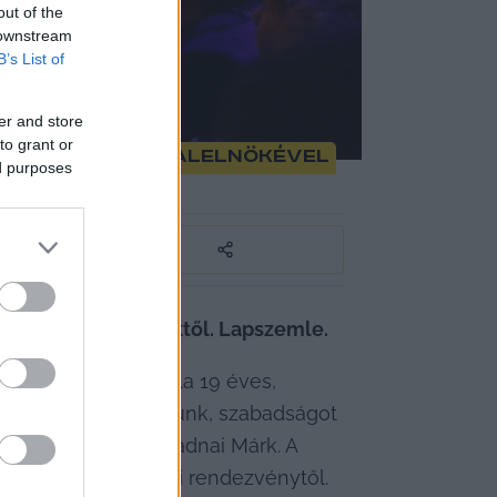
out of the
 downstream
B’s List of
er and store
to grant or
, mert a Tisza alelnökével
ed purposes
z állami rendezvényektől. Lapszemle.
otón velem. P. Attila 19 éves, 
kadéknál találkoztunk, szabadságot 
k-bejegyzésben Radnai Márk. A 
ltották minden állami rendezvénytől.