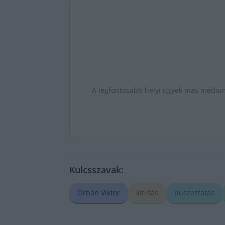
A legfontosabb helyi ügyek más médiumo
Kulcsszavak:
Orbán Viktor
kitiltás
buszoztatás