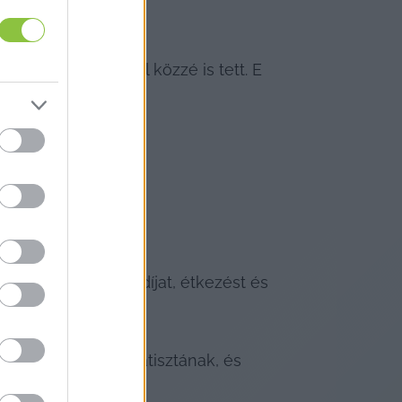
 az ő engedélyével közzé is tett. E 
alokkal, akik napidíjat, étkezést és 
 Ft-ért fizettek statisztának, és 