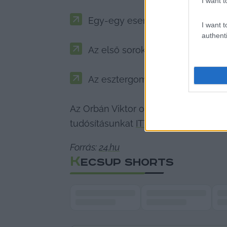
I want t
Egy-egy eseményre szerinte kb. 
I want t
authenti
Az első sorokba csak karszalago
Az esztergomi DPK-gyűlésre pél
Az Orbán Viktor országjárásának kecs
tudósításunkat 
ITT
 és 
ITT
 olvashatják
Forrás: 
24.hu
K
ECSUP SHORTS