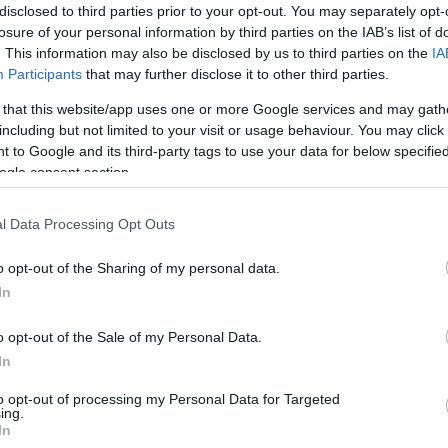
disclosed to third parties prior to your opt-out. You may separately opt-
losure of your personal information by third parties on the IAB’s list of
. This information may also be disclosed by us to third parties on the
IA
Participants
that may further disclose it to other third parties.
 that this website/app uses one or more Google services and may gath
including but not limited to your visit or usage behaviour. You may click 
t Orbán Viktor kampányrendezvényeiről
 to Google and its third-party tags to use your data for below specifi
ogle consent section.
l Data Processing Opt Outs
1
perc
o opt-out of the Sharing of my personal data.
In
 hívták fel, hogy baj van és azonnal el is tiltották a
o opt-out of the Sale of my Personal Data.
rbán Viktor országjárásáról, mert szerepelt egy közös f
In
, két éve dolgozik állami rendezvényeken. A Rám-sza
to opt-out of processing my Personal Data for Targeted
úrázhassunk. Ott készült ez a fotó” – 
írta
 egy Faceboo
ing.
ap hívták telefonon, hogy baj van és azonnal el is ti
In