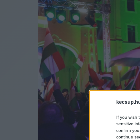
kecsup.h
If you wish 
sensitive in
confirm you
continue se