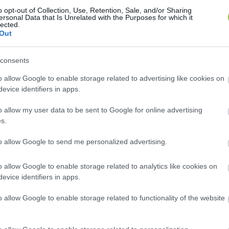
o opt-out of Collection, Use, Retention, Sale, and/or Sharing
ersonal Data that Is Unrelated with the Purposes for which it
lected.
Out
sok mindent elmesélt, amit most, az eltávolítása után,
consents
o allow Google to enable storage related to advertising like cookies on
evice identifiers in apps.
o allow my user data to be sent to Google for online advertising
s.
to allow Google to send me personalized advertising.
ásán találkozott olyan Nagyváradról buszoztatott fiat
o allow Google to enable storage related to analytics like cookies on
áírást gyűjtsenek a Fidesznek;
evice identifiers in apps.
o allow Google to enable storage related to functionality of the website
kozott dorogi volt osztálytársaival, akiket napi 20.000
ezvényre, hogy legyen elég tömeg a képeken;