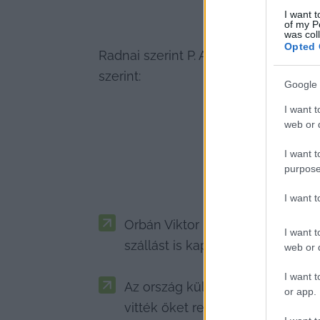
I want t
of my P
was col
Opted 
Radnai szerint P. Attila a hegyekben 
szerint:
Google 
I want t
web or d
I want t
purpose
I want 
Orbán Viktor kecskeméti országjár
I want t
szállást is kapnak azért, hogy al
web or d
I want t
Az ország különböző pontjain talál
or app.
vitték őket rendezvényről rend