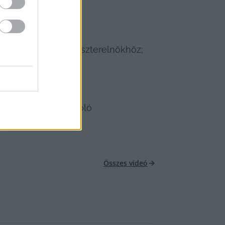
 jutnak közel a miniszterelnökhöz;
ámolt, az erről szóló 
Összes videó