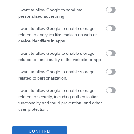
A beszélgetés során Gáspár nem ugrott el a 
I want to allow Google to send me
kemény kérdések elől, így választ adott arra 
personalized advertising.
is, miért vállalt szerepet a politikában. 
I want to allow Google to enable storage
Elmondta, a magyar közéletet egyfajta 
related to analytics like cookies on web or
„hideg polgárháborúként” éli meg, 
device identifiers in apps.
amelyben ő maga is aktív résztvevő. „Yes, 
I want to allow Google to enable storage
így van. […] Nap mint nap ebben élek” – 
related to functionality of the website or app.
közölte a felvetésre, hogy harcosként 
I want to allow Google to enable storage
tekint-e magára ebben a helyzetben.
related to personalization.
I want to allow Google to enable storage
related to security, including authentication
functionality and fraud prevention, and other
user protection.
Felhívjuk olvasóink figyelmét, hogy a „hiánypótló 
CONFIRM