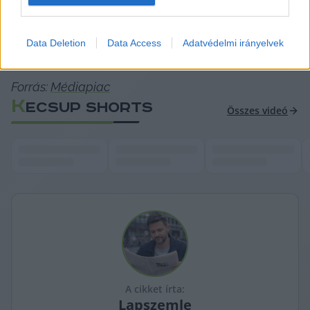
és gondolatébresztő” interjú összes részletét 
nem áruljuk el, így aki kíváncsi a teljes interjúra, 
Data Deletion
Data Access
Adatvédelmi irányelvek
az 
IDE
 kattintva tekintheti meg.
Forrás: 
Médiapiac
K
ECSUP SHORTS
Összes videó
A cikket írta:
Lapszemle