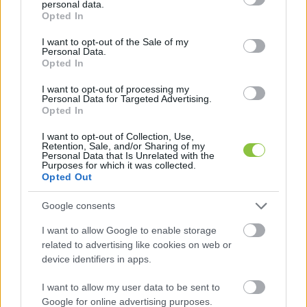
nagyon sokat fog veszíteni miniszterelnök úr 
personal data.
grant or deny consent to Google and its third-party tags to
Opted In
nélkül”
 – elemezte Gáspár Győző azt a 
use your data for below specified purposes in below Google
consent section.
helyzetet, ha esetleg a Tisza Párt nyerné az 
I want to opt-out of the Sale of my
Personal Data.
áprilisi országgyűlési választásokat.
Opted In
I want to opt-out of processing my
Personal Data for Targeted Advertising.
A showman az interjú során beszélt a 
Opted In
korábbi partizános interjújáról is, amiben 
I want to opt-out of Collection, Use,
szerinte megalázták őt. Kijelentette, erre a 
Retention, Sale, and/or Sharing of my
Personal Data that Is Unrelated with the
gyűlöletre nem gyűlölettel, hanem 
Purposes for which it was collected.
Opted Out
keresztényi szeretettel kíván reagálni. 
„Azért 
mondtam azt, hogy szeretem őket, mert az a 
Google consents
gyűlölet, amit ők felénk raktak, én meg azt 
I want to allow Google to enable storage
mondtam, hogy szeretem őket”
 – mondta, 
related to advertising like cookies on web or
majd hozzátette, szerinte ez mindkét fél 
device identifiers in apps.
számára jobb lelkiállapotot teremt.
I want to allow my user data to be sent to
Google for online advertising purposes.