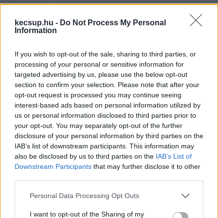
szerinte az élet, ha nem a Fidesz-KDNP nyerné 
az áprilisi országgyűlési választásokat. 
kecsup.hu -
Do Not Process My Personal
Information
Lapszemle.
If you wish to opt-out of the sale, sharing to third parties, or
Gáspár Győző interjút adott a Médiapiac 
processing of your personal or sensitive information for
podcastnek, amelyből kiderült, a fideszes 
targeted advertising by us, please use the below opt-out
section to confirm your selection. Please note that after your
politikussá vált showman hogyan vélekedik a 
opt-out request is processed you may continue seeing
jelenlegi politikai helyzetről. A beszélgetés 
interest-based ads based on personal information utilized by
legfontosabb gondolatai a következők voltak:
us or personal information disclosed to third parties prior to
your opt-out. You may separately opt-out of the further
disclosure of your personal information by third parties on the
IAB’s list of downstream participants. This information may
also be disclosed by us to third parties on the
IAB’s List of
Downstream Participants
that may further disclose it to other
„Nem is hogy lebombázzák Budapestet. 
third parties.
Szerintem bevisznek mind a kettőnket 
Please note that this website/app uses one or more Google
Personal Data Processing Opt Outs
katonának. Szerintem ez az ország nagyon-
services and may gather and store information including but
not limited to your visit or usage behaviour. You may click to
I want to opt-out of the Sharing of my