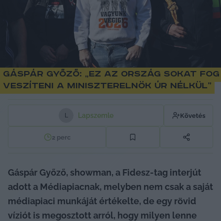
Gáspár Győző: „Ez az ország sokat fog
veszíteni a miniszterelnök úr nélkül”
Lapszemle
Követés
L
2
perc
Gáspár Győző, showman, a Fidesz-tag interjút 
adott a Médiapiacnak, melyben nem csak a saját 
médiapiaci munkáját értékelte, de egy rövid 
víziót is megosztott arról, hogy milyen lenne 