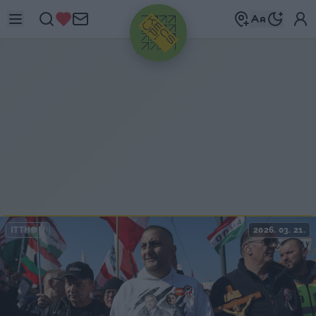
HIRDETÉS
ITTHON
2026. 03. 21.