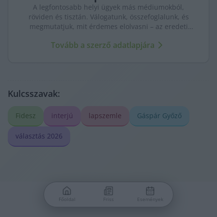
A legfontosabb helyi ügyek más médiumokból,
röviden és tisztán. Válogatunk, összefoglalunk, és
megmutatjuk, mit érdemes elolvasni – az eredeti
forrásokra mutatva. Gyors tájékozódás, egy helyen.
Tovább a szerző adatlapjára
Kulcsszavak:
Fidesz
interjú
lapszemle
Gáspár Győző
választás 2026
Főoldal
Friss
Események