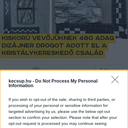
Kiskorú vevőjüknek 480 adag
dizájner drogot adott el a
kristálykereskedő család
Hraskó István
Követés
H
I
kecsup.hu -
Do Not Process My Personal
1
perc
Information
If you wish to opt-out of the sale, sharing to third parties, or
A Kecskeméti Járási Ügyészség szerint egy 
processing of your personal or sensitive information for
háromfős lajosmizsei család – szülők és felnőtt 
targeted advertising by us, please use the below opt-out
section to confirm your selection. Please note that after your
fiuk – 2023 őszétől abból éltek, hogy 
opt-out request is processed you may continue seeing