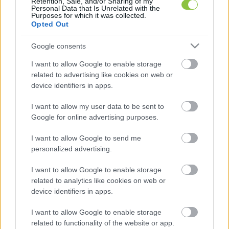
Retention, Sale, and/or Sharing of my
pszichoaktív anyag hatóanyagtartalma a csekély 
Personal Data that Is Unrelated with the
Purposes for which it was collected.
mennyiség alsó határának tizenkétszerese volt.
Opted Out
Google consents
I want to allow Google to enable storage
related to advertising like cookies on web or
device identifiers in apps.
I want to allow my user data to be sent to
Az ügyészség a családtagokat 
Google for online advertising purposes.
bűnszövetségben, tizennyolcadik életévét be 
I want to allow Google to send me
nem töltött személy felhasználásával elkövetett 
personalized advertising.
új pszichoaktív anyaggal visszaélés bűntettével 
I want to allow Google to enable storage
vádolja. Mindhármójuknak végrehajtandó 
related to analytics like cookies on web or
börtönbüntetést indítványoznak, és emellett azt 
device identifiers in apps.
is, hogy a jogtalan gazdagodás erejéig 
I want to allow Google to enable storage
vagyonelkobzással is sújtsák őket. Ügyükben a 
related to functionality of the website or app.