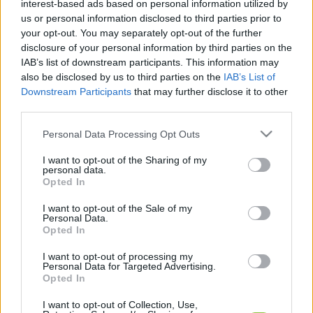
lakóhelyükön a kristály nevű dizájner drogot 
interest-based ads based on personal information utilized by
us or personal information disclosed to third parties prior to
árulták. Új pszichoaktív anyaggal visszaélés 
your opt-out. You may separately opt-out of the further
miatt most vádat emeltek ellenük. 
disclosure of your personal information by third parties on the
IAB’s list of downstream participants. This information may
A három vádlott a fehér port 0,1 gramm tömegű 
also be disclosed by us to third parties on the
IAB’s List of
Downstream Participants
that may further disclose it to other
adagokra porciózta és alufólia csomagokban 
third parties.
1000 forintért adták a vevőiknek. A közelükben 
Please note that this website/app uses one or more Google
élő felnőtt kuncsaftjaik mellett egy 15 éves 
Personal Data Processing Opt Outs
services and may gather and store information including but
fiatalt is napi rendszerességgel kiszolgáltak. Őt 
not limited to your visit or usage behaviour. You may click to
I want to opt-out of the Sharing of my
personal data.
másfél év alatt 480 adag droghoz juttatták – 
grant or deny consent to Google and its third-party tags to
Opted In
use your data for below specified purposes in below Google
tudtuk meg 
dr. Bodó Marianna
 főügyészségi 
consent section.
I want to opt-out of the Sale of my
csoportvezető ügyésztől, a Bács-Kiskun 
Personal Data.
Opted In
Vármegyei Főügyészség sajtószóvivőjétől.
I want to opt-out of processing my
Personal Data for Targeted Advertising.
Opted In
Hozzátette: a kiskorú részére értékesített 
I want to opt-out of Collection, Use,