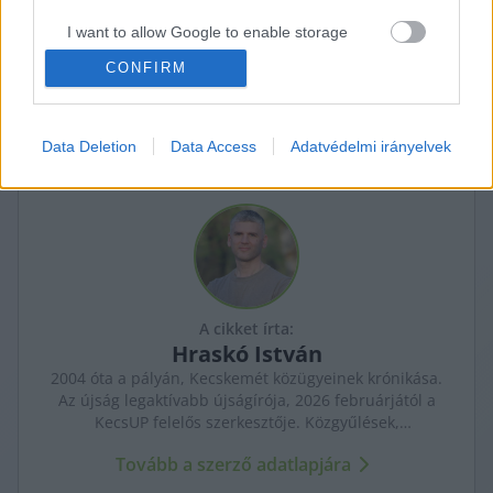
Kecskeméti Járásbíróság fog dönteni.
K
I want to allow Google to enable storage
ECSUP SHORTS
Összes videó
related to personalization.
CONFIRM
I want to allow Google to enable storage
related to security, including authentication
Data Deletion
Data Access
Adatvédelmi irányelvek
functionality and fraud prevention, and other
user protection.
A cikket írta:
Hraskó
István
2004 óta a pályán, Kecskemét közügyeinek krónikása.
Az újság legaktívabb újságírója, 2026 februárjától a
KecsUP felelős szerkesztője. Közgyűlések,
tényfeltárások, emberi sorsok – riportjaiban a város
Tovább a szerző adatlapjára
arca és a háttérben élők történetei egyszerre jelennek
meg.