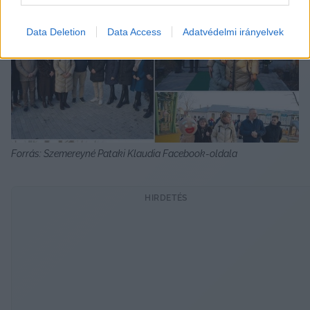
Data Deletion
Data Access
Adatvédelmi irányelvek
Forrás: Szemereyné Pataki Klaudia Facebook-oldala
HIRDETÉS