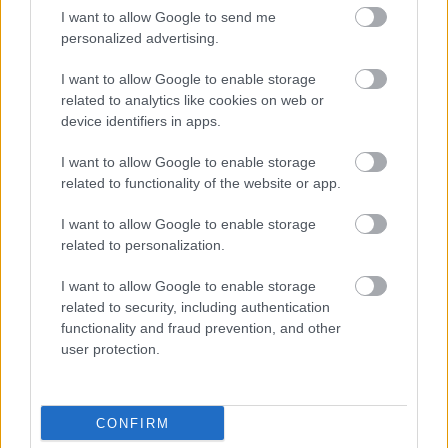
I want to allow Google to send me
forrásokból valósult meg
, a játszótér projektje 
personalized advertising.
883 millió forintos vissza nem térítendő európai 
uniós támogatásban részesült. Szemereyné 
I want to allow Google to enable storage
related to analytics like cookies on web or
Pataki Klaudia polgármester konkrétan ezt meg 
device identifiers in apps.
sem említette posztjában, amelyet úgy kezdett, 
I want to allow Google to enable storage
hogy a játszóteret karácsonyi ajándékként ő 
related to functionality of the website or app.
nyújthatta át a gyerekeknek.
I want to allow Google to enable storage
related to personalization.
I want to allow Google to enable storage
related to security, including authentication
functionality and fraud prevention, and other
user protection.
CONFIRM