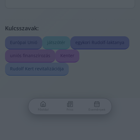
meg.
Kulcsszavak:
Európai Unió
játszótér
egykori Rudolf-laktanya
uniós finanszírozás
Kenter
Rudolf Kert revitalizációja
Főoldal
Friss
Események