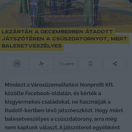
Lezárták a decemberben átadott
játszótéren a csúszdatornyot, mert
balesetveszélyes
1
perc
H
I
Mindezt a Városüzemeltetési Nonprofit Kft. 
közölte Facebook-oldalán, és kérték a 
kisgyermekes családokat, ne használják a 
Rudolf-kertben lévő játszóeszközt. Hogy miért 
balesetveszélyes a csúszdatorony, arra még 
nem kaptunk választ. A játszóteret egyébként 