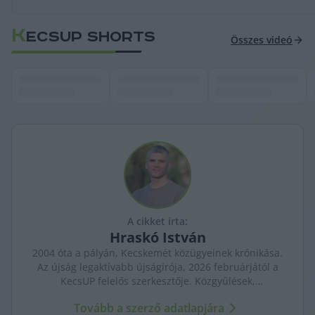
K
ECSUP SHORTS
Összes videó
A cikket írta:
Hraskó
István
2004 óta a pályán, Kecskemét közügyeinek krónikása.
Az újság legaktívabb újságírója, 2026 februárjától a
KecsUP felelős szerkesztője. Közgyűlések,
tényfeltárások, emberi sorsok – riportjaiban a város
Tovább a szerző adatlapjára
arca és a háttérben élők történetei egyszerre jelennek