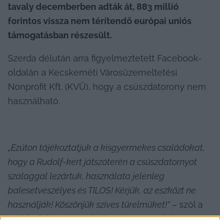
tavaly decemberben adták át, 883 millió 
forintos vissza nem térítendő európai uniós 
támogatásban részesült.
Szerda délután arra figyelmeztetett Facebook-
oldalán a Kecskeméti Városüzemeltetési 
Nonprofit Kft. (KVÜ), hogy a csúszdatorony nem 
használható.
„Ezúton tájékoztatjuk a kisgyermekes családokat, 
hogy a Rudolf-kert játszóterén a csúszdatornyot 
szalaggal lezártuk, használata jelenleg 
balesetveszélyes és TILOS! Kérjük, az eszközt ne 
használják! Köszönjük szíves türelmüket!”
 – szól a 
rövid tájékoztatás. A bejegyzést nem lehet 