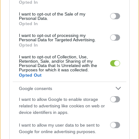
Opted In
use your data for below specified purposes in below Google
Forrás: Kecskeméti Városüzemeltetési Nonprofit Kft. Facebook-
consent section.
I want to opt-out of the Sale of my
oldala
Personal Data.
Opted In
Megkerestük a KVÜ-t, mit lehet tudni a lezárás 
I want to opt-out of processing my
Personal Data for Targeted Advertising.
okáról, miért/mitől lett balesetveszélyes a 
Opted In
nemrég átadott csúszdatorony, átadása előtt 
I want to opt-out of Collection, Use,
megtörtént-e az ellenőrzése, akkor minden 
Retention, Sale, and/or Sharing of my
Personal Data that Is Unrelated with the
rendben volt-e vele, időközben történt-e az 
Purposes for which it was collected.
Opted Out
eszközzel valamilyen probléma? Ha kapunk 
választ, frissítjük cikkünket.
Google consents
I want to allow Google to enable storage
A játszóteret nemrég, tavaly december közepén 
related to advertising like cookies on web or
adták át, és akkor külön hangsúlyozták, hogy ez 
device identifiers in apps.
az ország „harmadik legnagyobb játszótere”. Arra 
I want to allow my user data to be sent to
a városvezetés nem vesztegetett sok szót, hogy 
Google for online advertising purposes.
a fejlesztés 
az Európai Unió által biztosított 