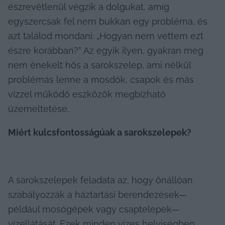
észrevétlenül végzik a dolgukat, amíg 
egyszercsak fel nem bukkan egy probléma, és 
azt találod mondani: „Hogyan nem vettem ezt 
észre korábban?” Az egyik ilyen, gyakran meg 
nem énekelt hős a sarokszelep, ami nélkül 
problémás lenne a mosdók, csapok és más 
vízzel működő eszközök megbízható 
üzemeltetése.
Miért kulcsfontosságúak a sarokszelepek?
A sarokszelepek feladata az, hogy önállóan 
szabályozzák a háztartási berendezések—
például mosógépek vagy csaptelepek—
vízellátását. Ezek minden vizes helyiségben 