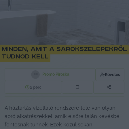
Minden, amit a sarokszelepekről
tudnod kell
Promó Piroska
Követés
P
P
2
perc
A háztartás vízellátó rendszere tele van olyan 
apró alkatrészekkel, amik elsőre talán kevésbé 
fontosnak tűnnek. Ezek közül sokan 