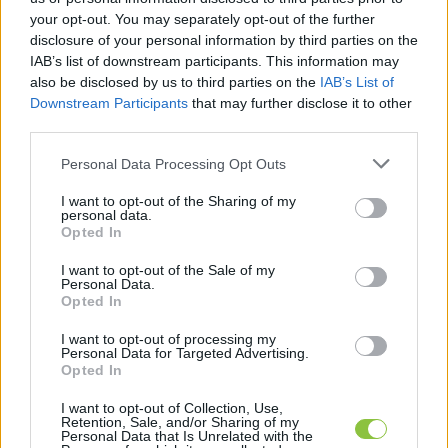
ezekre az apró részletekre? Amikor minden 
your opt-out. You may separately opt-out of the further
disclosure of your personal information by third parties on the
olajozottan működik, nem is feltétlenül figyelünk 
IAB’s list of downstream participants. This information may
rájuk, de ha gond van, akkor már az egész 
also be disclosed by us to third parties on the
IAB’s List of
ingatlan épsége függhet tőlük. Egy törött vagy 
Downstream Participants
that may further disclose it to other
third parties.
elöregedett csap akár nagyarányú károkat is 
Please note that this website/app uses one or more Google
okozhat, és a sarokszelep az, amivel azonnal 
Personal Data Processing Opt Outs
services and may gather and store information including but
tudunk reagálni.
not limited to your visit or usage behaviour. You may click to
I want to opt-out of the Sharing of my
personal data.
grant or deny consent to Google and its third-party tags to
Opted In
A sarokszelep típusai és anyagaik
use your data for below specified purposes in below Google
consent section.
I want to opt-out of the Sale of my
Kétféle sarokszelep típus van a piacon: az 
Personal Data.
Opted In
egyszerű és a kombinált kivitel. A sima 
I want to opt-out of processing my
sarokszelepek általában egyetlen készülék 
Personal Data for Targeted Advertising.
Opted In
vízellátásáért felelnek, mint például egy csap 
vagy bojler. A kombinált sarokszelepek ezzel 
I want to opt-out of Collection, Use,
Retention, Sale, and/or Sharing of my
szemben több eszközt is képesek kiszolgálni, 
Personal Data that Is Unrelated with the