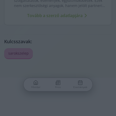
szolgáltatások, események, együttműködések. Ezek
nem szerkesztőségi anyagok, hanem jelölt partneri
tartalmak – átláthatóan, külön kezelve a KecsUP
Tovább a szerző adatlapjára
újságírásától.
Kulcsszavak:
sarokszelep
Főoldal
Friss
Események