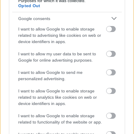
Purposes for which it was collected.
ami kevesebb csatlakozási pontot és ezáltal 
Opted Out
kevesebb lehetséges hibaforrást jelenthet.
Google consents
Az anyaghasználat szintén fontos szempont. 
I want to allow Google to enable storage
Különböző anyagok, mint a réz vagy a krómozott 
related to advertising like cookies on web or
device identifiers in apps.
acél, eltérően viselkednek a használat során, és 
ez befolyásolhatja a szelepek tartósságát. A 
I want to allow my user data to be sent to
Google for online advertising purposes.
választás során érdemes ezt is figyelembe 
venni, hiszen az anyagismeret hosszú távon 
I want to allow Google to send me
meghatározhatja a rendszer megbízhatóságát.
personalized advertising.
I want to allow Google to enable storage
related to analytics like cookies on web or
HIRDETÉS
device identifiers in apps.
I want to allow Google to enable storage
related to functionality of the website or app.