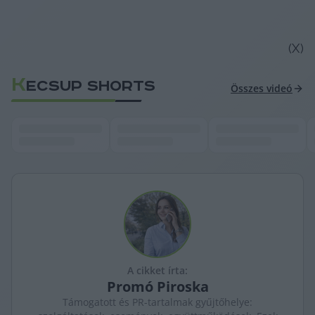
(X)
K
ECSUP SHORTS
Összes videó
A cikket írta:
Promó
Piroska
Támogatott és PR-tartalmak gyűjtőhelye: