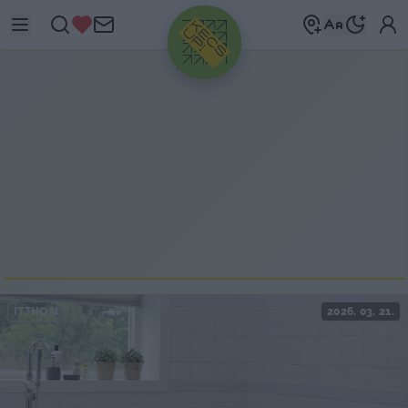
HIRDETÉS
ITTHON
2026. 03. 21.