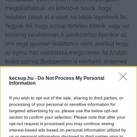
megtalálhatóak, és lehetővé teszik, hogy 
helyben zárjuk el a vizet, ha hibák lépnének fel. 
Tegyük fel, hogy a csap hirtelen eltörik, vagy víz 
szivárog valahonnan. A sarokszelep ilyenkor az, 
ami segít gyorsan leállítani a vizet, anélkül hogy 
az egész ház vízellátása megszűnne. Az
 Ariston 
bojler szerviz Budapesten
 is elérhető, érdemes 
felkeresni a Provi domus Kft.-t, ha 
kecsup.hu -
Do Not Process My Personal
rendellenességet tapasztalunk a vízellátásban.
Information
If you wish to opt-out of the sale, sharing to third parties, or
processing of your personal or sensitive information for
targeted advertising by us, please use the below opt-out
section to confirm your selection. Please note that after your
opt-out request is processed you may continue seeing
interest-based ads based on personal information utilized by
Szerinted mennyire fontos figyelmet fordítani 
us or personal information disclosed to third parties prior to