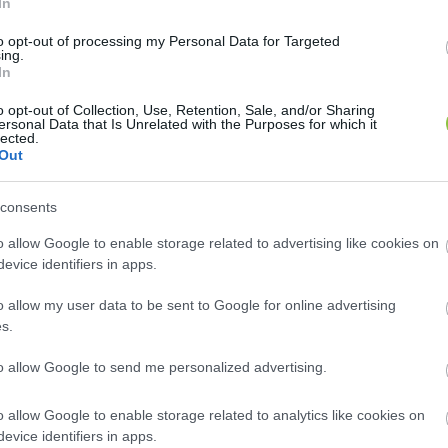
In
ston Consulting Grouppal. A lapnak egy, az akkori vezet
to opt-out of processing my Personal Data for Targeted
olitikai vonatkozásai miatt azonban a névtelenségét 
ing.
In
 között a következők voltak:
o opt-out of Collection, Use, Retention, Sale, and/or Sharing
ersonal Data that Is Unrelated with the Purposes for which it
lected.
Out
a kórházak számának drasztikus csökkentését tartotta
consents
019-ben meglévő 108 fekvőbeteg intézményből 70-et t
o allow Google to enable storage related to advertising like cookies on
áma is 41 ezerről 27 ezerre csökkent volna, míg a j
evice identifiers in apps.
 volna.
o allow my user data to be sent to Google for online advertising
s.
bezárt kórházakra is, amiket nem számoltak volna fel, 
to allow Google to send me personalized advertising.
 szociális gondozást nyújtó intézménnyé. Ezen a pon
yosabb, elképesztő finanszírozási többletet okozó pr
o allow Google to enable storage related to analytics like cookies on
látást kapja egy idős, szociálisan rászoruló ember vag
evice identifiers in apps.