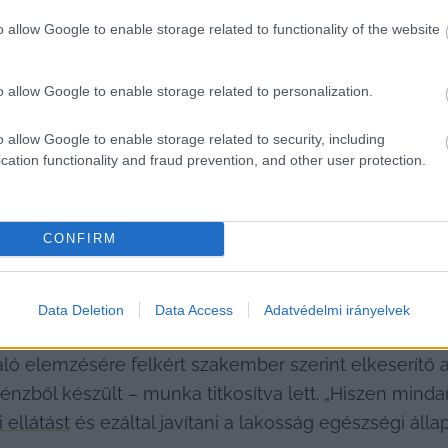
.
o allow Google to enable storage related to functionality of the website
o allow Google to enable storage related to personalization.
o allow Google to enable storage related to security, including
cation functionality and fraud prevention, and other user protection.
ai anyag, még ha természetesen vannak is olyan része
ző kormány döntéshozóinak a Boston Consulting Group
CONFIRM
 az Orbán-kormányok által készített és még megisme
osodó, jó javaslatokkal együtt szakmai és társadalmi 
Data Deletion
Data Access
Adatvédelmi irányelvek
zségügyi szakpolitikus, egészségügyi menedzser.
aló elemzésére felkért szakember szerint elkeserítő 
ből készült – munka titkosítva lett. „Hiszen mindann
ellátást
 és ezáltal javítani a lakosság egészségi álla