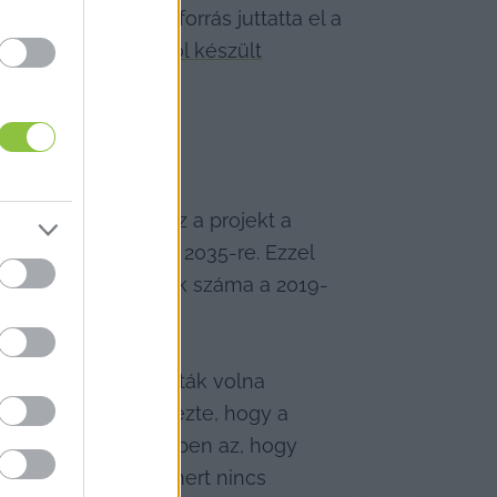
éshez közel álló forrás juttatta el a 
kérte. A 
közpénzből készült
 indokoltnak, azaz a projekt a 
artott volna meg 2035-re. Ezzel 
áróbeteg intézmények száma a 2019-
helyette átalakították volna 
ton a HVG megjegyezte, hogy a 
oblémája ugyanis éppen az, hogy 
y krónikus beteg, mert nincs 