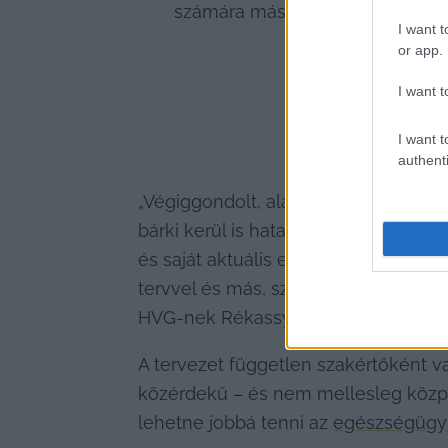
számára máshol megfelelő hely
I want t
or app.
I want t
I want t
authenti
„Végiggondolt, alapos, korrekt szakm
bárki kerül is hatalomra, a követke
és saját aktuális elképzeléseikkel,
tervvel és más, szintén a fiókban por
HVG-nek Rékassy Balázs orvos, egés
A tervezet független szakértőként v
közérdekű – és nem mellesleg közpénz
lehetne jobbá tenni az 
egészségügyi 