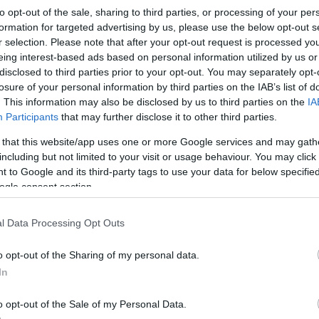
to opt-out of the sale, sharing to third parties, or processing of your per
formation for targeted advertising by us, please use the below opt-out s
r selection. Please note that after your opt-out request is processed y
eing interest-based ads based on personal information utilized by us or
disclosed to third parties prior to your opt-out. You may separately opt-
losure of your personal information by third parties on the IAB’s list of
n-kormány eltitkolt egészségügyi refo
. This information may also be disclosed by us to third parties on the
IA
Participants
that may further disclose it to other third parties.
 that this website/app uses one or more Google services and may gath
2
perc
including but not limited to your visit or usage behaviour. You may click 
 to Google and its third-party tags to use your data for below specifi
ogle consent section.
nak radikális csökkentése, a háziorvosi hálózat átsz
zkedések is szerepelnek abban az egészségügyi ref
l Data Processing Opt Outs
 a Boston Consulting Group készített még 2020-ban
ól szóló dokumentumot, a kormány közpénzből fizette,
o opt-out of the Sharing of my personal data.
In
zért, hogy a nyilvánosság megismerhesse a dokumen
o opt-out of the Sale of my Personal Data.
zt eltitkolt tervezetet, amit a 2020-as egészségügyi ko