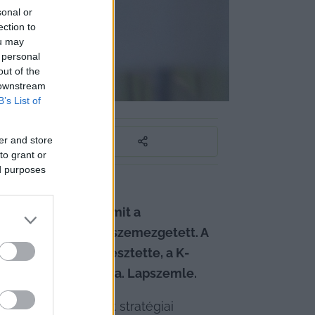
sonal or
ection to
ou may
 personal
out of the
 downstream
rmterve
B’s List of
er and store
to grant or
ed purposes
abása, nyitás a 
ormtervezetben, amit a 
 és amiből a HVG szemezgetett. A 
 de később elsüllyesztette, a K-
tumot, de mindhiába. Lapszemle.
rmányzat az ágazat stratégiai 