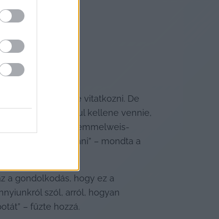
i, amikről lehetne vitatkozni. De 
 tanulmányát alapul kellene vennie, 
rt, korábbi 2010-es Semmelweis-
vitára lehet bocsátani” – mondta a 
az a gondolkodás, hogy ez a 
yiunkról szól, arról, hogyan 
potát” – fűzte hozzá.