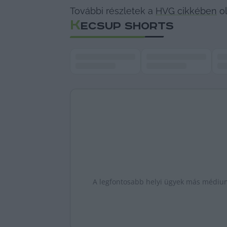
További részletek a 
HVG cikkében
 o
K
ECSUP SHORTS
A legfontosabb helyi ügyek más médiumo