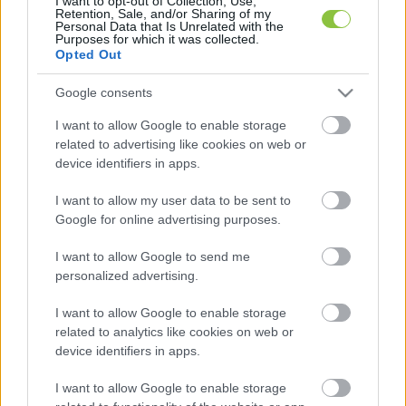
I want to opt-out of Collection, Use,
Retention, Sale, and/or Sharing of my
Personal Data that Is Unrelated with the
A kabinet emellett 800 millió köbméter földgáz 
Purposes for which it was collected.
kötelező betárolását is előírta, ami a hazai éves 
Opted Out
fogyasztás mintegy tizede. A terheket az állami 
Google consents
és piaci szereplők között osztják szét, a 
I want to allow Google to enable storage
végrehajtást pedig a veszélyhelyzeti jogrenddel 
related to advertising like cookies on web or
biztosítják.
device identifiers in apps.
I want to allow my user data to be sent to
Google for online advertising purposes.
I want to allow Google to send me
personalized advertising.
I want to allow Google to enable storage
A konfliktus hátterében az áll, hogy a magyar 
related to analytics like cookies on web or
kormány szerint Kijev politikai okokból késlelteti 
device identifiers in apps.
a helyreállítást, míg Volodimir Zelenszkij
I want to allow Google to enable storage
korábban azt jelezte, nem sürgetné a javítást. 