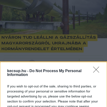
Nyáron tud leállni a gázszállítás
Magyarországról Ukrajnába a
kormányrendelet értelmében
Lapszemle
Követés
L
kecsup.hu -
Do Not Process My Personal
1
perc
Information
If you wish to opt-out of the sale, sharing to third parties, or
Orbán Viktor bejelentette, szerda késő estére 
processing of your personal or sensitive information for
targeted advertising by us, please use the below opt-out
pedig ki is jött a rendeletcsomag a Magyar 
section to confirm your selection. Please note that after your
Közlönyben arról, hogy a kormány fokozatosan 
opt-out request is processed you may continue seeing