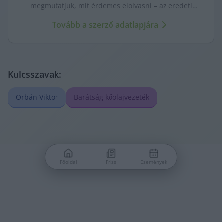
megmutatjuk, mit érdemes elolvasni – az eredeti
forrásokra mutatva. Gyors tájékozódás, egy helyen.
Tovább a szerző adatlapjára
Kulcsszavak:
Orbán Viktor
Barátság kőolajvezeték
Főoldal
Friss
Események