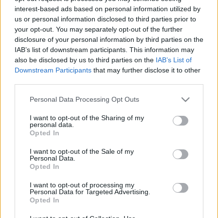
leállítja az Ukrajnába irányuló gázszállításokat, 
interest-based ads based on personal information utilized by
us or personal information disclosed to third parties prior to
a megmaradó gázmennyiséget pedig itthon 
your opt-out. You may separately opt-out of the further
betárolja – 
írja
 a telex.hu. Lapszemle.
disclosure of your personal information by third parties on the
IAB’s list of downstream participants. This information may
Az Orbán-kormány azután foglalta rendeletbe az 
also be disclosed by us to third parties on the
IAB’s List of
Downstream Participants
that may further disclose it to other
Ukrajna felé irányuló gázszállítások fokozatos 
third parties.
leállítását, miután a 
Barátság kőolajvezeték
 egy 
Please note that this website/app uses one or more Google
Personal Data Processing Opt Outs
hónapja nem szállít olajat Magyarországra, mert 
services and may gather and store information including but
januárban orosz támadás érte a vezetéket 
not limited to your visit or usage behaviour. You may click to
I want to opt-out of the Sharing of my
personal data.
grant or deny consent to Google and its third-party tags to
Ukrajnában. A döntés értelmében a harmadik 
Opted In
use your data for below specified purposes in below Google
negyedévben, vagyis júliustól szeptemberig, 
consent section.
I want to opt-out of the Sale of my
Personal Data.
nem hirdetnek kapacitásaukciókat az ukrán 
Opted In
irányba, ami gyakorlatilag ellehetetleníti a 
I want to opt-out of processing my
szállításokat.
Personal Data for Targeted Advertising.
Opted In