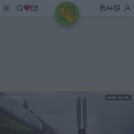
HIRDETÉS
ITTHON
2026. 03. 26.