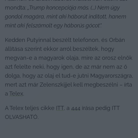
mondta:
 „Trump koncepciója más. (…) Nem úgy 
gondol magára, mint aki háborút indított, hanem 
mint aki felszámolt egy háborús gócot”.
Kedden Putyinnal beszélt telefonon, és Orbán 
állítása szerint ekkor arról beszéltek, hogy 
megvan-e a magyarok olaja, mire az orosz elnök 
azt felelte neki, hogy igen, de az már nem az ő 
dolga, hogy az olaj el tud-e jutni Magyarországra, 
mert azt már Zelenszkijjel kell megbeszélni – írta 
a 
Telex
.
A Telex teljes cikke 
ITT
, a 
444
 írása pedig ITT 
OLVASHATÓ.