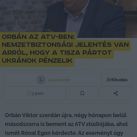
Orbán az ATV-ben:
Nemzetbiztonsági jelentés van
arról, hogy a Tisza Pártot
ukránok pénzelik
Lapszemle
Követés
L
3
perc
Orbán Viktor szerdán újra, négy hónapon belül 
másodszorra is bement az ATV stúdiójába, ahol 
ismét Rónai Egon kérdezte. Az eseményt úgy 