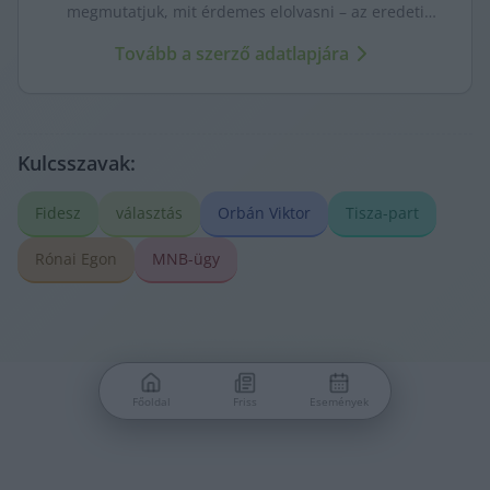
megmutatjuk, mit érdemes elolvasni – az eredeti
forrásokra mutatva. Gyors tájékozódás, egy helyen.
Tovább a szerző adatlapjára
Kulcsszavak:
Fidesz
választás
Orbán Viktor
Tisza-part
Rónai Egon
MNB-ügy
Főoldal
Friss
Események