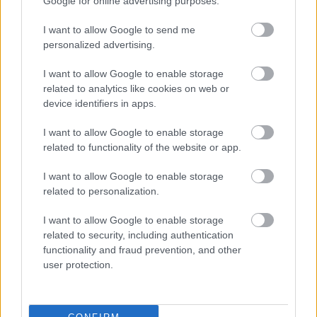
Google for online advertising purposes.
O.: Hát de kérni lehet. Én mindenkit biztatok 
– írta a 
444
.
I want to allow Google to send me
personalized advertising.
Az interjú során (visszakérdezések nélkül) szóba 
I want to allow Google to enable storage
related to analytics like cookies on web or
került például az MNB-ügy, amiben még közel 
device identifiers in apps.
egy év után sem hallgattak ki senkit 
gyanúsítottként – írta a Telex. 
„Mindig elmondom: 
I want to allow Google to enable storage
related to functionality of the website or app.
én nem vagyok ellene egy olyan alkotmányos 
reformnak, ami az ügyészséget a kormány alá 
I want to allow Google to enable storage
related to personalization.
helyezi. (…) Ha valaki egy nagy kétharmadot 
felajánl, hogy akkor rendezze a kormány maga alá 
I want to allow Google to enable storage
az ügyészséget, és én mint miniszterelnök viseljek 
related to security, including authentication
functionality and fraud prevention, and other
felelősséget az eljárásokért, az egy másik helyzet. 
user protection.
De most az ügyészség kívül van a kormányon, nem 
engem kell ezért felelősségre vonni”
 – mondta a 