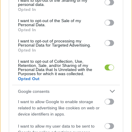
not limited to your visit or usage behaviour. You may click to
I want to opt-out of the Sharing of my
personal data.
grant or deny consent to Google and its third-party tags to
Opted In
use your data for below specified purposes in below Google
R.: De az nincs előttünk.
consent section.
I want to opt-out of the Sale of my
Personal Data.
Opted In
O.: De akarja, hogy ott legyen, és ott lesz.
I want to opt-out of processing my
Personal Data for Targeted Advertising.
Opted In
R.: Ön nem mondja el?
I want to opt-out of Collection, Use,
Retention, Sale, and/or Sharing of my
O.: Ez egy nemzetbizt…
Personal Data that Is Unrelated with the
Purposes for which it was collected.
Opted Out
R.: …De akkor elém hogy kerül?
Google consents
O.: Fel kell oldani a titkosítást.
I want to allow Google to enable storage
related to advertising like cookies on web or
device identifiers in apps.
R.: Azt én nem tudom.
I want to allow my user data to be sent to