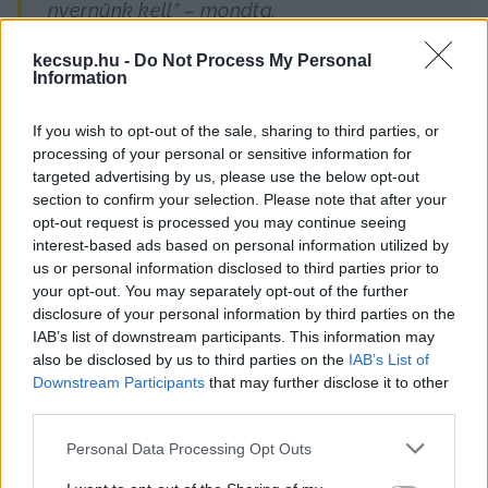
nyernünk kell” – mondta.
kecsup.hu -
Do Not Process My Personal
Information
Orbán azt állította, hogy a Tiszát az ukránok 
pénzelik, és erről írásos jelentés is van a 
If you wish to opt-out of the sale, sharing to third parties, or
nemzetbiztonsági bizottság asztalán. Amikor 
processing of your personal or sensitive information for
targeted advertising by us, please use the below opt-out
Rónai belekérdezett a témába, az alábbi 
section to confirm your selection. Please note that after your
párbeszéd zajlott le a felek között:
opt-out request is processed you may continue seeing
interest-based ads based on personal information utilized by
us or personal information disclosed to third parties prior to
your opt-out. You may separately opt-out of the further
Orbán: Meg vagyok lepve, hogy ezt kérdezi, 
disclosure of your personal information by third parties on the
mert maga az első. Más még nem kérdezte 
IAB’s list of downstream participants. This information may
meg.
also be disclosed by us to third parties on the
IAB’s List of
Downstream Participants
that may further disclose it to other
third parties.
Rónai: Hát, most ez a kérdés.
Please note that this website/app uses one or more Google
Personal Data Processing Opt Outs
services and may gather and store information including but
O.: Benne van abban a jelentésben.