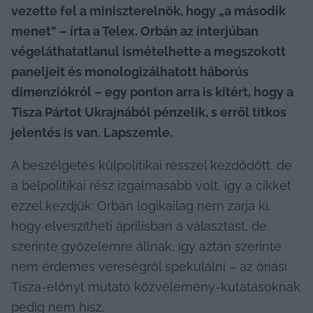
vezette fel a miniszterelnök, hogy „a második 
menet” – írta a 
Telex
. Orbán az interjúban 
végeláthatatlanul ismételhette a megszokott 
paneljeit és monologizálhatott háborús 
dimenziókról – egy ponton arra is kitért, hogy a 
Tisza Pártot Ukrajnából pénzelik, s erről titkos 
jelentés is van. Lapszemle.
A beszélgetés külpolitikai résszel kezdődött, de 
a belpolitikai rész izgalmasabb volt, így a cikket 
ezzel kezdjük: Orbán logikailag nem zárja ki, 
hogy elveszítheti áprilisban a választást, de 
szerinte győzelemre állnak, így aztán szerinte 
nem érdemes vereségről spekulálni – az óriási 
Tisza-előnyt mutató közvélemény-kutatásoknak 
pedig nem hisz.