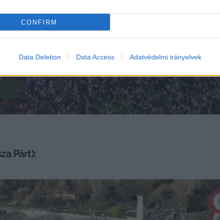
CONFIRM
Data Deletion
Data Access
Adatvédelmi irányelvek
a Párt):