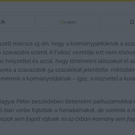
2
perc
beszélt március 15-én, hogy a kormánypártoknak a 20
zavazatra számít. A Fidesz vezetője ezt nem elsősorba
 helyzettel és azzal, hogy történelmi időszakot él az
voks a szavazatok 54 százalékát jelentette, miközb
érnek a kormányoldalnak – igaz, a részvétel a koráb
 Magyar Péter beszédében történelmi párhuzamokkal ma
-ban vérbe fojtották a forradalmakat, de szerinte a
rszak sem fogott rajtunk, és az Orbán-kormány sem fog