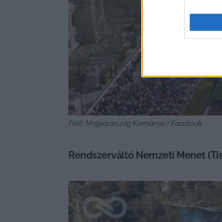
Fotó: Magyarország Kormánya / Facebook
Rendszerváltó Nemzeti Menet (Tisz