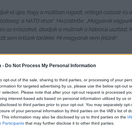
uk el újra, hogy a múltban ragadt, rettegő császár és a
közösség, a NATO része
”. Hozzátette: „
Magyarok vagyunk
 és az erőszakot, átadjuk a múltnak a háborús uszítást. 
latt sem lettünk törökké. Mi magyarok nem félünk
”.
u -
Do Not Process My Personal Information
to opt-out of the sale, sharing to third parties, or processing of your per
formation for targeted advertising by us, please use the below opt-out s
 kormányra kerülésük esetén az egészségügy fejleszté
r selection. Please note that after your opt-out request is processed y
eing interest-based ads based on personal information utilized by us or
ék a területre fordított forrásokat, és külön támogatás
disclosed to third parties prior to your opt-out. You may separately opt-
célként jelölte meg, hozzátéve: „
Nem leszünk többé köv
losure of your personal information by third parties on the IAB’s list of
s
”.
. This information may also be disclosed by us to third parties on the
IA
Participants
that may further disclose it to other third parties.
nyának egyik központi üzenetét ismételte el híveine