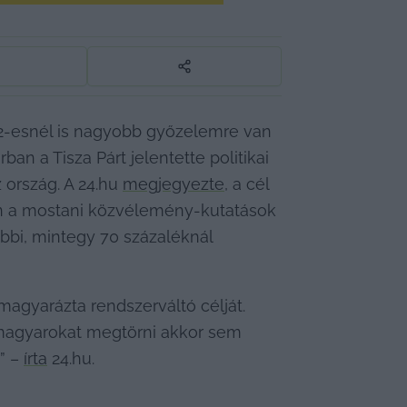
22-esnél is nagyobb győzelemre van 
n a Tisza Párt jelentette politikai 
 ország. A 24.hu 
megjegyezte
, a cél 
en a mostani közvélemény-kutatások 
bi, mintegy 70 százaléknál 
gyarázta rendszerváltó célját. 
 magyarokat megtörni akkor sem 
” – 
írta
 24.hu.