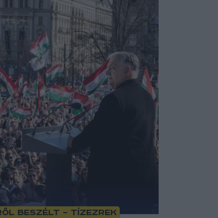
l beszélt – tízezrek