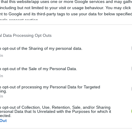
 that this website/app uses one or more Google services and may gath
olja
” – fogalmazott, hozzátéve, hogy szerinte kormány
including but not limited to your visit or usage behaviour. You may click 
 to Google and its third-party tags to use your data for below specifi
 Ukrajna uniós csatlakozását, a Kijevnek szánt pénz
ogle consent section.
 hogy „
kizsebeljék Magyarországot
”. A miniszterelnök a
ző 28 napot, olyan fényes győzelmet aratunk, hogy Brüss
l Data Processing Opt Outs
zanyerheti a becsületét
”.
o opt-out of the Sharing of my personal data.
rt támogatói néhány száz méterre, a Deák Ferenc tér
In
or tartott politikai beszédet, Magyar Péter 16 órakor.
o opt-out of the Sale of my Personal Data.
tt részvételt.
In
to opt-out of processing my Personal Data for Targeted
ing.
In
o opt-out of Collection, Use, Retention, Sale, and/or Sharing
HIRDETÉS
ersonal Data that Is Unrelated with the Purposes for which it
lected.
Out