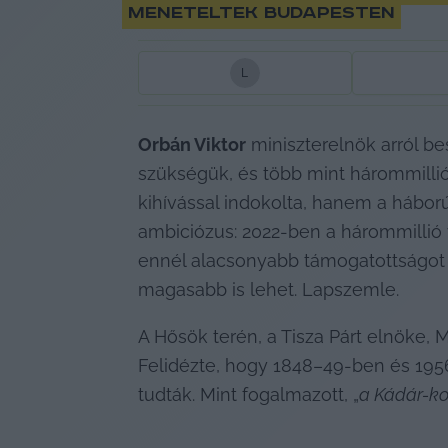
meneteltek Budapesten
L
Orbán Viktor
 miniszterelnök arról 
szükségük, és több mint hárommillió s
kihívással indokolta, hanem a háborús
ambiciózus: 2022-ben a hárommillió 
ennél alacsonyabb támogatottságot m
magasabb is lehet. Lapszemle.
A Hősök terén, a Tisza Párt elnöke,
Felidézte, hogy 1848–49-ben és 1956
tudták. Mint fogalmazott, „
a Kádár-ko