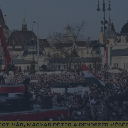
ot vár, Magyar Péter a rendszer végérő