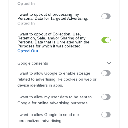
Opted In
Az okok előre láthatók voltak a Népszava 
I want to opt-out of processing my
szerint, a bevételi oldalon ugyanis a két-, és 
Personal Data for Targeted Advertising.
Opted In
háromgyermekes nők teljes adómentessége, a 
családi adókedvezmények 50 százalékos 
I want to opt-out of Collection, Use,
Retention, Sale, and/or Sharing of my
emelése nem múlhat el bevételcsökkentő hatás 
Personal Data that Is Unrelated with the
Purposes for which it was collected.
nélkül.
Opted Out
Google consents
I want to allow Google to enable storage
related to advertising like cookies on web or
device identifiers in apps.
I want to allow my user data to be sent to
A kiadási oldalon pedig ott sorakoznak a 
Google for online advertising purposes.
választási osztogatás tételei: meghaladták a 
I want to allow Google to send me
tavalyi összeget a nyugellátásokra és gyógyító-
personalized advertising.
megelőző ellátásokra fordított kiadások, de a 