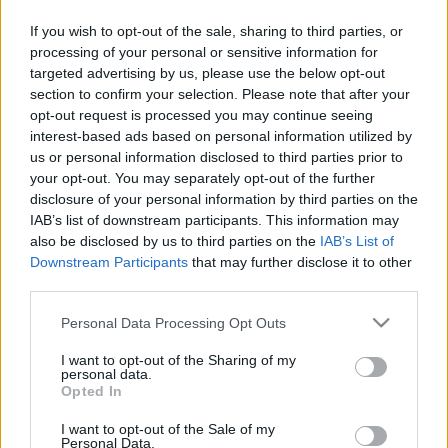
volt idén februárban, ami a hatályos 
If you wish to opt-out of the sale, sharing to third parties, or
költségvetési törvényben rögzített deficitcél 
processing of your personal or sensitive information for
targeted advertising by us, please use the below opt-out
fele. Ezzel Magyarország komoly hiánnyal 
section to confirm your selection. Please note that after your
fordul rá a választásokra. Lapszemle.
opt-out request is processed you may continue seeing
interest-based ads based on personal information utilized by
Összeomlott februárban a magyar költségvetés 
us or personal information disclosed to third parties prior to
your opt-out. You may separately opt-out of the further
a választás előtti osztogatás miatt – írja a 
disclosure of your personal information by third parties on the
Népszava
. A Nemzetgazdasági Minisztérium 
IAB’s list of downstream participants. This information may
(NGM) erről szóló közleménye szerint február 
also be disclosed by us to third parties on the
IAB’s List of
Downstream Participants
that may further disclose it to other
végén az államháztartás központi 
third parties.
alrendszerének (önkormányzatok nélkül) 
Please note that this website/app uses one or more Google
Personal Data Processing Opt Outs
számított hiánya 2106,8 milliárd forint volt, ami a 
services and may gather and store information including but
hatályos költségvetési törvényben rögzített 4218 
not limited to your visit or usage behaviour. You may click to
I want to opt-out of the Sharing of my
personal data.
grant or deny consent to Google and its third-party tags to
milliárdos deficitcél 50 százaléka.
Opted In
use your data for below specified purposes in below Google
consent section.
I want to opt-out of the Sale of my
Personal Data.