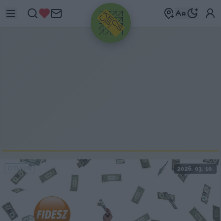
HIRDETÉS
ITTHON
2026. 03. 10.