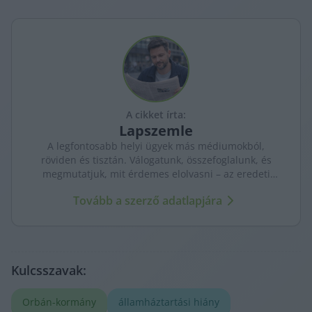
A cikket írta:
Lapszemle
A legfontosabb helyi ügyek más médiumokból,
röviden és tisztán. Válogatunk, összefoglalunk, és
megmutatjuk, mit érdemes elolvasni – az eredeti
forrásokra mutatva. Gyors tájékozódás, egy helyen.
Tovább a szerző adatlapjára
Kulcsszavak:
Orbán-kormány
államháztartási hiány