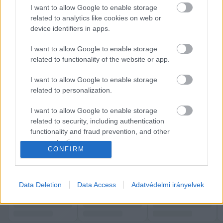
I want to allow Google to enable storage
költségvetés egyenlegét
 az otthontámogatások 
related to analytics like cookies on web or
kifizetései is jelentősen befolyásolták, és a 
device identifiers in apps.
közszférában dolgozók béremelése is növelte 
I want to allow Google to enable storage
az 
idén
 februári kiadásokat.
related to functionality of the website or app.
A Népszava ezután megjegyezte, az egyszeri 
I want to allow Google to enable storage
related to personalization.
kiadásokon a büdzsé túl van, ugyanakkor az 
emelt béreket a családi adókedvezményeket, a 
I want to allow Google to enable storage
nők adómentességét továbbra is fent kell tartani.
related to security, including authentication
functionality and fraud prevention, and other
user protection.
További részletek a Népszava 
cikkében
CONFIRM
olvashatók.
K
ECSUP SHORTS
Összes videó
Data Deletion
Data Access
Adatvédelmi irányelvek