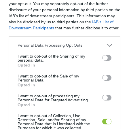
a külképviseleti névjegyzékbe
.
your opt-out. You may separately opt-out of the further
disclosure of your personal information by third parties on the
IAB’s list of downstream participants. This information may
also be disclosed by us to third parties on the
IAB’s List of
Downstream Participants
that may further disclose it to other
third parties.
Please note that this website/app uses one or more Google
Personal Data Processing Opt Outs
services and may gather and store information including but
Ezután szavazhatnak országos pártlistára (vagy 
not limited to your visit or usage behaviour. You may click to
I want to opt-out of the Sharing of my
personal data.
grant or deny consent to Google and its third-party tags to
nemzetiségi listás) és a magyarországi lakcímük 
Opted In
use your data for below specified purposes in below Google
szerinti egyéni választókerületi jelöltre – írta a 
consent section.
I want to opt-out of the Sale of my
Personal Data.
Telex
. Érdemes figyelni arra is, hogy hiába 
Opted In
szavazott valaki akár többször ugyanott 
I want to opt-out of processing my
külföldön, a regisztrációja nem érvényes 
Personal Data for Targeted Advertising.
Opted In
automatikusan az idei választáson, azt 
mindenképp újra kell kérvényeznie.
I want to opt-out of Collection, Use,
Retention, Sale, and/or Sharing of my
Personal Data that Is Unrelated with the
Purposes for which it was collected.