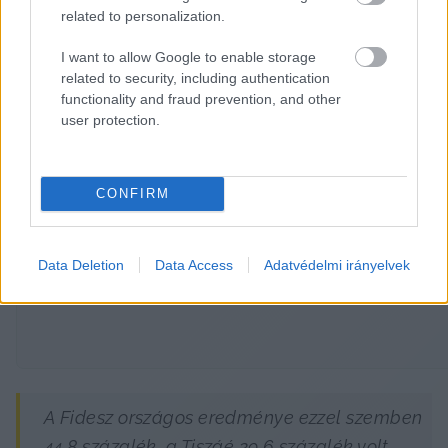
A 2024-es európai parlamenti választáson 
related to personalization.
például a külképviseleti voksok kevesebb mint 
I want to allow Google to enable storage
19 százalékát kapta a Fidesz, és több mint 50 
related to security, including authentication
százalékát (a mostaninál jóval kevésbé 
functionality and fraud prevention, and other
népszerű) Tisza – emlékeztetett a 
Telex
.
user protection.
HIRDETÉS
CONFIRM
Data Deletion
Data Access
Adatvédelmi irányelvek
A Fidesz országos eredménye ezzel szemben 
44,8 százalék, a Tiszáé 29,6 százalék volt.