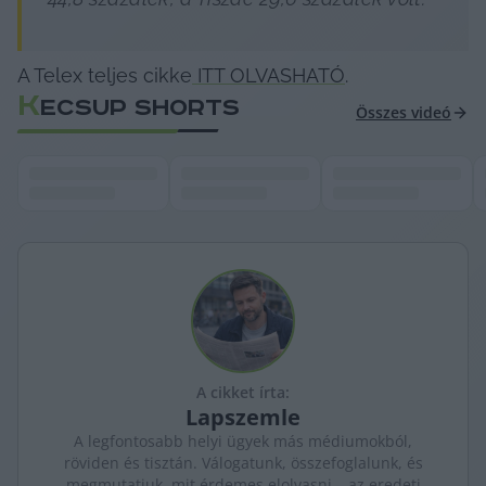
A Telex teljes cikke
 ITT OLVASHATÓ
.
K
ECSUP SHORTS
Összes videó
A cikket írta:
Lapszemle
A legfontosabb helyi ügyek más médiumokból,
röviden és tisztán. Válogatunk, összefoglalunk, és
megmutatjuk, mit érdemes elolvasni – az eredeti