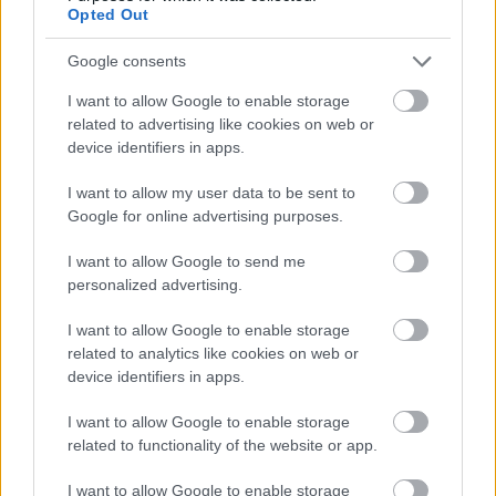
Opted Out
A szavazást pedig nem feltétlenül a helyi 
nagykövetség épületében tartják, több 
Google consents
városban egy nagyobb épületet, például egy 
I want to allow Google to enable storage
hotelt jelöltek ki a célra.
related to advertising like cookies on web or
device identifiers in apps.
A 
Választási Földrajz szakértői szerint
 a 
I want to allow my user data to be sent to
Google for online advertising purposes.
rekordszámú külképviseleti szavazó 
egyértelműen a Tisza Pártnak kedvez. Ezekben a 
I want to allow Google to send me
personalized advertising.
szavazókörökben az elmúlt választásokon 
mindig nagyon masszív ellenzéki többséget 
I want to allow Google to enable storage
láthattunk, vagyis 
„a nyugati diaszpóra 
related to analytics like cookies on web or
device identifiers in apps.
választóinak nagy többsége a korábbi 
választásokon a Fidesz ellen szavazott”
 – írta Bódi 
I want to allow Google to enable storage
related to functionality of the website or app.
Mátyás.
I want to allow Google to enable storage