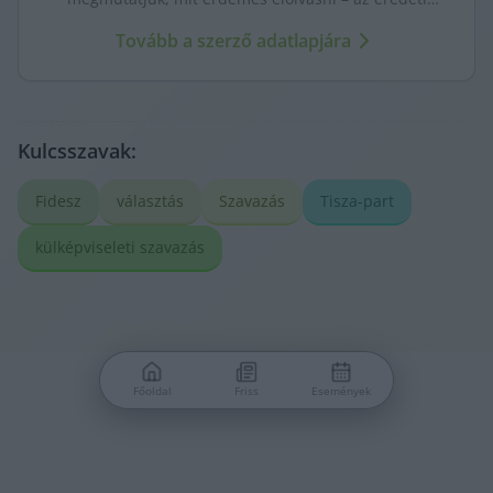
forrásokra mutatva. Gyors tájékozódás, egy helyen.
Tovább a szerző adatlapjára
Kulcsszavak:
Fidesz
választás
Szavazás
Tisza-part
külképviseleti szavazás
Főoldal
Friss
Események