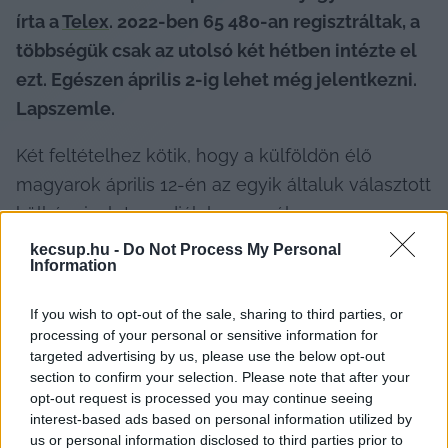
írta a 
Telex
. 2022-ben 65 480-an regisztráltak, a 
többségük csak az utolsó két hétben intézte el 
ezt. Egészen április 2-ig lehet még jelentkezni. 
Lapszemle.
Két feltételhez kötik, hogy a külföldön élő 
magyarok április 12-én az egyik általuk választott 
külképviseleten adják le személyesen a 
szavazatukat:
kecsup.hu -
Do Not Process My Personal
Information
If you wish to opt-out of the sale, sharing to third parties, or
processing of your personal or sensitive information for
targeted advertising by us, please use the below opt-out
legyen állandó magyarországi lakcímük és
section to confirm your selection. Please note that after your
opt-out request is processed you may continue seeing
interest-based ads based on personal information utilized by
legkésőbb április 2-ig 
regisztrálják magukat 
us or personal information disclosed to third parties prior to