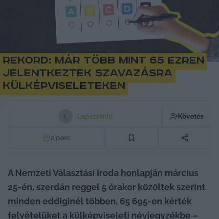
Rekord: már több mint 65 ezren
jelentkeztek szavazásra
külképviseleteken
Lapszemle
Követés
L
2
perc
A Nemzeti Választási Iroda 
honlapján
 március 
25-én, szerdán reggel 5 órakor közöltek szerint 
minden eddiginél többen, 65 695-en kérték 
felvételüket a külképviseleti névjegyzékbe – 