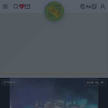
HIRDETÉS
ITTHON
2026. 03. 18.