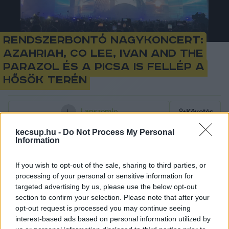
Rendszerbontó Nagykoncert:
Azahriah, Co Lee, Ivan and the
Parazol és a PiCsa is fellép a
Hősök terén
Lapszemle
Követés
L
kecsup.hu -
Do Not Process My Personal
1
perc
Information
If you wish to opt-out of the sale, sharing to third parties, or
Április 10-én, két nappal az országgyűlési 
processing of your personal or sensitive information for
választások előtt a Hősök terén rendez 
targeted advertising by us, please use the below opt-out
section to confirm your selection. Please note that after your
Rendszerbontó Nagykoncertet több mint 30 
opt-out request is processed you may continue seeing
előadóval a Polgári Ellenállás. A fellépők ingyen 
interest-based ads based on personal information utilized by