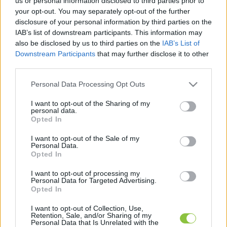
vállalják a fellépést a Puzsér Róbert által 
us or personal information disclosed to third parties prior to
your opt-out. You may separately opt-out of the further
szervezett Polgári Ellenállás felkérésére. Az első 
disclosure of your personal information by third parties on the
koncert 17 órakor kezdődik, a résztvevők 
IAB’s list of downstream participants. This information may
also be disclosed by us to third parties on the
IAB’s List of
közösen szeretnék kifejezni a kritikájukat a 
Downstream Participants
that may further disclose it to other
fennálló rendszerrel szemben, és a szavazáson 
third parties.
való részvételre buzdítanak.
Please note that this website/app uses one or more Google
Personal Data Processing Opt Outs
services and may gather and store information including but
A fellépők között szerepel: Azahriah, az Ivan and 
not limited to your visit or usage behaviour. You may click to
I want to opt-out of the Sharing of my
personal data.
the Parazol, Molnár Tamás, Co Lee, Dé:Nash, a 
grant or deny consent to Google and its third-party tags to
Opted In
use your data for below specified purposes in below Google
Kilakikitt, a Hétköznapi Csalódások és Kardos-
consent section.
I want to opt-out of the Sale of my
Horváth János.
Personal Data.
Opted In
I want to opt-out of processing my
Personal Data for Targeted Advertising.
Opted In
A fellépők következő körét 2026. március 20-án, 
10 órakor jelentik be az esemény hivatalos 
I want to opt-out of Collection, Use,
Retention, Sale, and/or Sharing of my
leírásában.
Personal Data that Is Unrelated with the