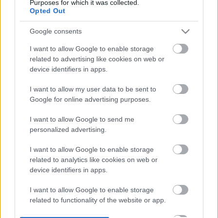
Purposes for which it was collected.
Opted Out
Google consents
I want to allow Google to enable storage
related to advertising like cookies on web or
device identifiers in apps.
Puzsér Róbert és Tóth Jakab üzenete szerint: 
I want to allow my user data to be sent to
„
Ami ma a kultúra, holnap az a politika, a 
Google for online advertising purposes.
történelem pedig arra tanít, hogy a toll erősebb 
I want to allow Google to send me
fegyver, mint a kard. A hazai moszkovita 
personalized advertising.
illiberalizmussal szemben táplált társadalmi 
I want to allow Google to enable storage
elégedetlenséget a jelenkor költői és dalszövegírói 
related to analytics like cookies on web or
csatornázzák, a nyilvánosság szerepe pedig itt és 
device identifiers in apps.
most az, hogy a tizenhat év alatt felgyűlt 
I want to allow Google to enable storage
rendszerbontó indulatból a kultúra nagyszabású 
related to functionality of the website or app.
közösségi élményét formálja meg
.”