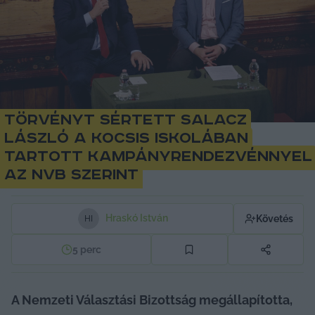
Törvényt sértett Salacz
László a Kocsis iskolában
tartott kampányrendezvénnyel
az NVB szerint
Hraskó István
Követés
H
I
5
perc
A Nemzeti Választási Bizottság megállapította, 