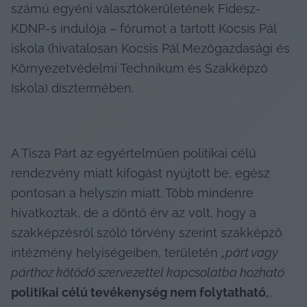
számú egyéni választókerületének Fidesz-
KDNP-s indulója – fórumot a tartott Kocsis Pál 
iskola (hivatalosan Kocsis Pál Mezőgazdasági és 
Környezetvédelmi Technikum és Szakképző 
Iskola) dísztermében.
A Tisza Párt az egyértelműen politikai célú 
rendezvény miatt kifogást nyújtott be, egész 
pontosan a helyszín miatt. Több mindenre 
hivatkoztak, de a döntő érv az volt, hogy a 
szakképzésről szóló törvény szerint szakképző 
intézmény helyiségeiben, területén 
„párt vagy 
párthoz kötődő szervezettel kapcsolatba hozható 
politikai célú tevékenység nem folytatható
„
.