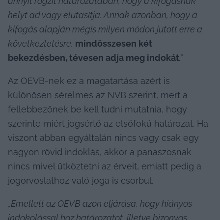
annyit rögzít határozatában, hogy a kifogásnak 
helyt ad vagy elutasítja. Annak azonban, hogy a 
kifogás alapján mégis milyen módon jutott erre a 
következtetésre, 
mindösszesen két 
bekezdésben, tévesen adja meg indokát
.”
Az OEVB-nek ez a magatartása azért is 
különösen sérelmes az NVB szerint, mert a 
fellebbezőnek be kell tudni mutatnia, hogy 
szerinte miért jogsértő az elsőfokú határozat. Ha 
viszont abban egyáltalán nincs vagy csak egy 
nagyon rövid indoklás, akkor a panaszosnak 
nincs mivel ütköztetni az érveit, emiatt pedig a 
jogorvoslathoz való joga is csorbul.
„Emellett az OEVB azon eljárása, hogy hiányos 
indokolással hoz határozatot, illetve bizonyos 