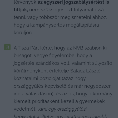
törvények 
az egyszeri jogszabálysértést is 
tiltják,
 nem szükséges azt folyamatossá 
tenni, vagy többször megismételni ahhoz, 
hogy a kampánysértés megállapításra 
kerüljön.
A Tisza Párt kérte, hogy az NVB szabjon ki 
bírságot, vegye figyelembe, hogy a 
jogsértés szándékos volt, valamint súlyosító 
körülményként értékelje Salacz László 
közhatalmi pozícióját (azaz hogy 
országgyűlés képviselő és már negyedszer 
indul választáson), és azt is, hogy a kormány 
kiemelt prioritásként kezeli a gyermekek 
védelmét, 
„ami egy országgyűlési 
képviselőtől, illetve egy jelölttől még inkább 