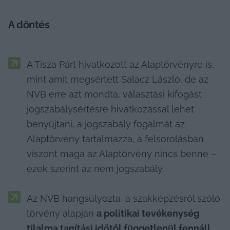
A döntés
A Tisza Párt hivatkozott az Alaptörvényre is, 
mint amit megsértett Salacz László, de az 
NVB erre azt mondta, választási kifogást 
jogszabálysértésre hivatkozással lehet 
benyújtani, a jogszabály fogalmát az 
Alaptörvény tartalmazza, a felsorolásban 
viszont maga az Alaptörvény nincs benne – 
ezek szerint az nem jogszabály.
Az NVB hangsúlyozta, a szakképzésről szóló 
törvény alapján 
a politikai tevékenység 
tilalma tanítási időtől függetlenül fennáll
, 