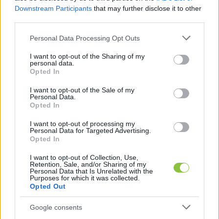
órákban. Kiemelte még – bár ezt érvnek nehéz 
Downstream Participants
that may further disclose it to other
third parties.
tekinteni, – hogy kampánycélból az állami és 
önkormányzati költségvetési szervek azonos 
Please note that this website/app uses one or more Google
Personal Data Processing Opt Outs
services and may gather and store information including but
feltételekkel bocsáthatnak rendelkezésre 
not limited to your visit or usage behaviour. You may click to
I want to opt-out of the Sharing of my
helyiséget a jelöltek, pártok számára.
personal data.
grant or deny consent to Google and its third-party tags to
Opted In
use your data for below specified purposes in below Google
consent section.
I want to opt-out of the Sale of my
Súlyos kritika a választókerületi választási 
Personal Data.
Opted In
bizottságnak
I want to opt-out of processing my
„A Bizottság mielőtt rátérne a tárgyi ügy részletes 
Personal Data for Targeted Advertising.
Opted In
vizsgálatára felhívja az OEVB figyelmét, hogy a 
I want to opt-out of Collection, Use,
jövőben fektessen különös hangsúlyt indokolási 
Retention, Sale, and/or Sharing of my
Personal Data that Is Unrelated with the
kötelezettségének teljesítésére”
, mert az a 
Purposes for which it was collected.
Opted Out
törvényi rendelkezés, hogy 
„a választási bizottság 
határozatának tartalmaznia kell az indokolást, 
Google consents
nem opcionális lehetőség, hanem törvényi 