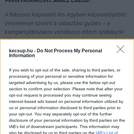
Mivel védekezett Salacz László?
A fideszes képviselő (és egyben képviselőjelölt) 
véleménye szerint a választási gyűlés – a 
kampányidőszakra vonatkozó eltérő szabályok 
alkalmazása okán – olyan rendezvény, amelyre 
nem 
„a köznevelési és szakképző intézményekkel 
kecsup.hu -
Do Not Process My Personal
Information
kapcsolatos politikai- és párttevékenységre 
meghatározott tilalom az irányadó”
.
If you wish to opt-out of the sale, sharing to third parties, or
processing of your personal or sensitive information for
targeted advertising by us, please use the below opt-out
section to confirm your selection. Please note that after your
opt-out request is processed you may continue seeing
interest-based ads based on personal information utilized by
us or personal information disclosed to third parties prior to
your opt-out. You may separately opt-out of the further
Felhozta azt is, hogy a rendezvény nem a 
disclosure of your personal information by third parties on the
IAB’s list of downstream participants. This information may
tanítási időben volt, hanem pénteken, az esti 
also be disclosed by us to third parties on the
IAB’s List of