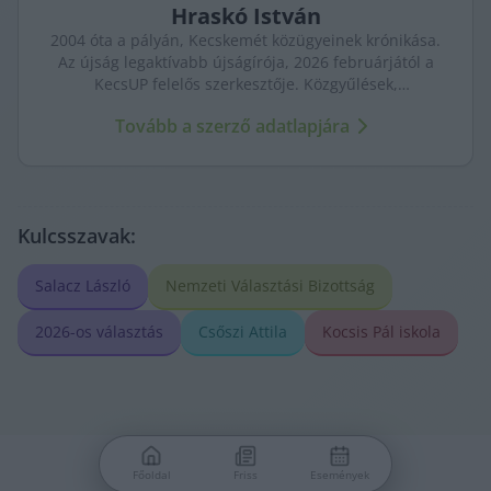
Hraskó
István
2004 óta a pályán, Kecskemét közügyeinek krónikása.
Az újság legaktívabb újságírója, 2026 februárjától a
KecsUP felelős szerkesztője. Közgyűlések,
tényfeltárások, emberi sorsok – riportjaiban a város
Tovább a szerző adatlapjára
arca és a háttérben élők történetei egyszerre jelennek
meg.
Kulcsszavak:
Salacz László
Nemzeti Választási Bizottság
2026-os választás
Csőszi Attila
Kocsis Pál iskola
Főoldal
Friss
Események