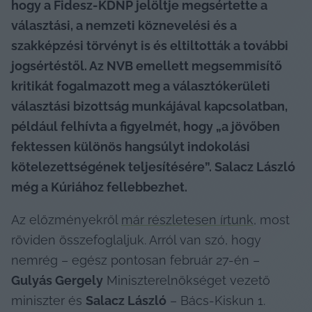
hogy a Fidesz-KDNP jelöltje megsértette a 
választási, a nemzeti köznevelési és a 
szakképzési törvényt is és eltiltották a további 
jogsértéstől. Az NVB emellett megsemmisítő 
kritikát fogalmazott meg a választókerületi 
választási bizottság munkájával kapcsolatban, 
például felhívta a figyelmét, hogy „a jövőben 
fektessen különös hangsúlyt indokolási 
kötelezettségének teljesítésére”. Salacz László 
még a Kúriához fellebbezhet.
Az előzményekről 
már részletesen írtunk
, most 
röviden összefoglaljuk. Arról van szó, hogy 
nemrég – egész pontosan február 27-én – 
Gulyás Gergely
 Miniszterelnökséget vezető 
miniszter és 
Salacz László
 – Bács-Kiskun 1. 