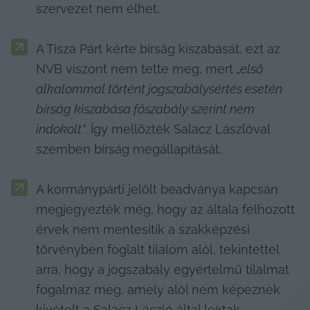
szervezet nem élhet.
A Tisza Párt kérte bírság kiszabását, ezt az 
NVB viszont nem tette meg, mert 
„első 
alkalommal történt jogszabálysértés esetén 
bírság kiszabása főszabály szerint nem 
indokolt”
. Így mellőzték Salacz Lászlóval 
szemben bírság megállapítását.
A kormánypárti jelölt beadványa kapcsán 
megjegyezték még, hogy az általa felhozott 
érvek nem mentesítik a szakképzési 
törvényben foglalt tilalom alól, tekintettel 
arra, hogy a jogszabály egyértelmű tilalmat 
fogalmaz meg, amely alól nem képeznek 
kivételt a Salacz László által leírtak.