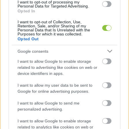
I want to opt-out of processing my
szervezésében valósul meg, és a Patrióták 
Personal Data for Targeted Advertising.
Opted In
Európáért találkozója lesz. Itt Orbán Viktor 
mellett több ismert európai jobboldali politikus is 
I want to opt-out of Collection, Use,
Retention, Sale, and/or Sharing of my
felszólal: többek között Marine Le Pen (a 
Personal Data that Is Unrelated with the
Purposes for which it was collected.
Mészáros-féle 
MKB-hitelből kampányoló
Opted Out
szélsőjobboldali francia Nemzeti Tömörülés 
Google consents
parlamenti frakcióvezetője), Matteo Salvini, 
I want to allow Google to enable storage
Santiago Abascal (
a szintén magyar hitelből 
related to advertising like cookies on web or
kampányoló
 a spanyol Vox párt elnöke), Herbert 
device identifiers in apps.
Kickl, valamint Geert Wilders, aki a választások 
I want to allow my user data to be sent to
után sem tudott kormányt alakítani 
Google for online advertising purposes.
Hollandiában.
I want to allow Google to send me
personalized advertising.
I want to allow Google to enable storage
related to analytics like cookies on web or