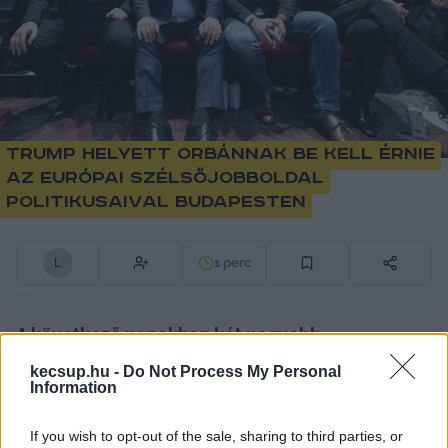
Trump helyett Orbánnak be kell érnie
az európai szélsőjobboldal
politikusaival Budapesten
1
perc
L
A következő napokban két nagyobb, 
kormányközeli nemzetközi politikai eseményt is 
kecsup.hu -
Do Not Process My Personal
Information
rendeznek Magyarországon, amelyek 
meghívotti listája ezúttal is nagyrészt a 
If you wish to opt-out of the sale, sharing to third parties, or