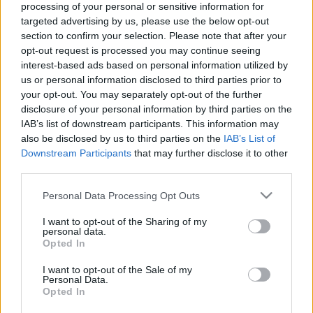
radikálisabb jobboldali politikai szereplőkből 
processing of your personal or sensitive information for
áll, és egy vitatott hátterű amerikai influenszer 
targeted advertising by us, please use the below opt-out
section to confirm your selection. Please note that after your
is helyet kapott a fellépők között. Lapszemle.
opt-out request is processed you may continue seeing
interest-based ads based on personal information utilized by
Az egyik rendezvény a CPAC Hungary, amelyet 
us or personal information disclosed to third parties prior to
az Alapjogokért Központ szervez az amerikai 
your opt-out. You may separately opt-out of the further
disclosure of your personal information by third parties on the
konzervatív konferencia mintájára, ám amerikai 
IAB’s list of downstream participants. This information may
politikusok részvétele ezúttal is korlátozott. A 
also be disclosed by us to third parties on the
IAB’s List of
Downstream Participants
that may further disclose it to other
meghívottak között szerepel a lengyel Mateusz 
third parties.
Morawiecki, valamint a cseh Andrej Babiš, utóbbi 
Please note that this website/app uses one or more Google
nemrég egy, az orosz „ügynöktörvényhez” 
Personal Data Processing Opt Outs
services and may gather and store information including but
hasonló szabályozás kapcsán került 
not limited to your visit or usage behaviour. You may click to
I want to opt-out of the Sharing of my
personal data.
reflektorfénybe.
grant or deny consent to Google and its third-party tags to
Opted In
use your data for below specified purposes in below Google
consent section.
I want to opt-out of the Sale of my
Personal Data.
Opted In
A másik esemény a Fidesz alapítványának 