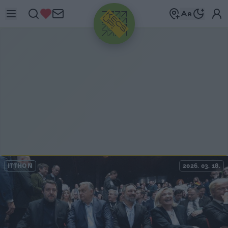
HIRDETÉS
ITTHON
2026. 03. 18.