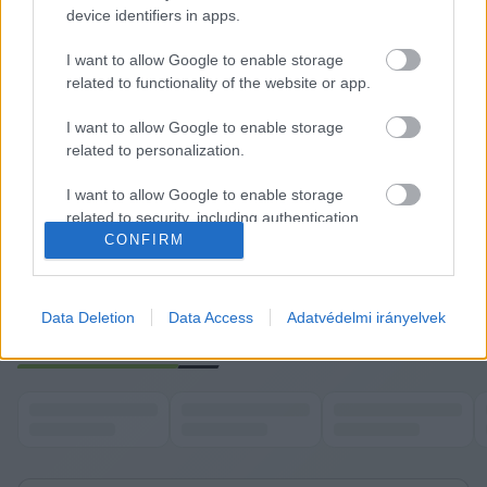
device identifiers in apps.
I want to allow Google to enable storage
A fellépők között szerepel az amerikai politikai 
related to functionality of the website or app.
kommentátor, Dave Rubin is. Rubin korábban 
I want to allow Google to enable storage
azért került viták középpontjába, mert egy olyan 
related to personalization.
médiavállalathoz kötődött, amely az amerikai 
igazságügyi minisztérium szerint jelentős 
I want to allow Google to enable storage
related to security, including authentication
összegeket kapott az orosz államhoz köthető 
functionality and fraud prevention, and other
CONFIRM
forrásokból.
user protection.
A teljes cikk megtekinthető a 
444.hu oldalon
.
Data Deletion
Data Access
Adatvédelmi irányelvek
K
ECSUP SHORTS
Összes videó