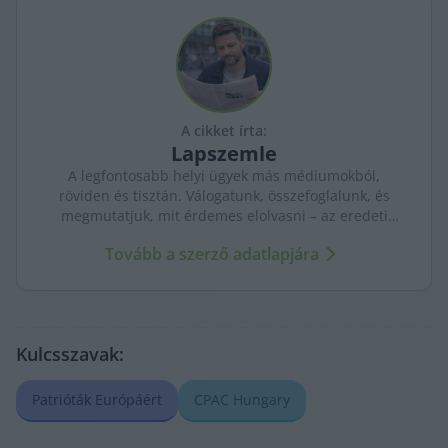
A cikket írta:
Lapszemle
A legfontosabb helyi ügyek más médiumokból,
röviden és tisztán. Válogatunk, összefoglalunk, és
megmutatjuk, mit érdemes elolvasni – az eredeti
forrásokra mutatva. Gyors tájékozódás, egy helyen.
Tovább a szerző adatlapjára
Kulcsszavak:
Patrióták Európáért
CPAC Hungary