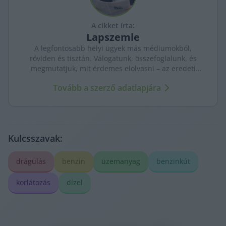
A cikket írta:
Lapszemle
A legfontosabb helyi ügyek más médiumokból,
röviden és tisztán. Válogatunk, összefoglalunk, és
megmutatjuk, mit érdemes elolvasni – az eredeti
forrásokra mutatva. Gyors tájékozódás, egy helyen.
Tovább a szerző adatlapjára
Kulcsszavak:
drágulás
benzin
üzemanyag
benzinkút
korlátozás
dízel