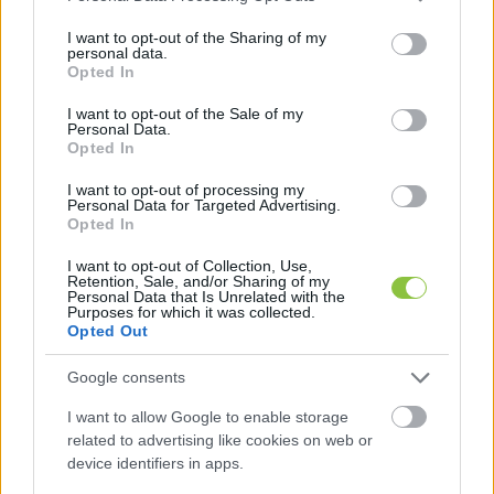
A benzin esetében így már 585 forint az 
services and may gather and store information including but
átlagár, a gázolajnál pedig 639.
not limited to your visit or usage behaviour. You may click to
I want to opt-out of the Sharing of my
personal data.
grant or deny consent to Google and its third-party tags to
Opted In
use your data for below specified purposes in below Google
consent section.
A hírek szerint a Tolna megyei őcsényi benzinkút 
I want to opt-out of the Sale of my
Personal Data.
vezetett be először mennyiségi korlátozást. Az 
Opted In
üzemeltető kitett egy táblát, hogy a kialakult 
I want to opt-out of processing my
Personal Data for Targeted Advertising.
helyzetre való tekintettel szükségessé vált a 
Opted In
mennyiségi korlátozás, így naponta egy járműbe 
I want to opt-out of Collection, Use,
csak 
30 liter benzint vagy gázolajat
 lehet 
Retention, Sale, and/or Sharing of my
Personal Data that Is Unrelated with the
tankolni – erről a 
teol.hu
 számolt be. A Magyar 
Purposes for which it was collected.
Opted Out
Hang ugyanakkor talált olyan Tolna megyei 
benzinkutat, ahol szintén probléma volt 
Google consents
pénteken.
I want to allow Google to enable storage
related to advertising like cookies on web or
device identifiers in apps.