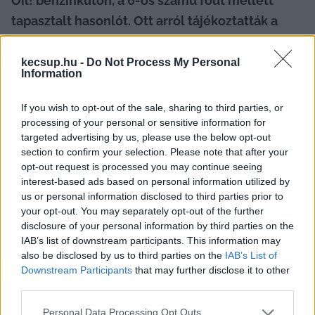
Oil! benzinkúton, a 6-os számú főút mellett 
tapasztalt hasonlót. Ott arról tájékoztatták a 
betérőket: a kialakult nemzetközi helyzetre 
tekintettel kénytelenek 50 literre korlátozni a 
kecsup.hu -
Do Not Process My Personal
Information
kiadható mennyiséget. Lapszemle – 
Magyar 
Hang
.
If you wish to opt-out of the sale, sharing to third parties, or
processing of your personal or sensitive information for
A Holtankoljak.hu pénteki előrejelzése szerint 
targeted advertising by us, please use the below opt-out
section to confirm your selection. Please note that after your
szombattól a benzin átlagosan bruttó 7 forinttal, 
opt-out request is processed you may continue seeing
a gázolaj pedig bruttó 17 forinttal drágult 
interest-based ads based on personal information utilized by
országszerte. A drágulás fő oka az iráni háború és 
us or personal information disclosed to third parties prior to
your opt-out. You may separately opt-out of the further
következményei, vagyis az olajtermelés és -
disclosure of your personal information by third parties on the
szállítás akadozása – írta a 
Magyar Hang
.
IAB’s list of downstream participants. This information may
also be disclosed by us to third parties on the
IAB’s List of
Downstream Participants
that may further disclose it to other
third parties.
Please note that this website/app uses one or more Google
Personal Data Processing Opt Outs