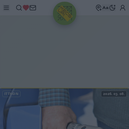
HIRDETÉS
ITTHON
2026. 03. 08.