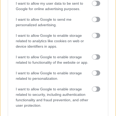
I want to allow my user data to be sent to
Google for online advertising purposes.
I want to allow Google to send me
personalized advertising.
bár ott nem mennyiségi korlátozást vezettek 
I want to allow Google to enable storage
be, hanem egyáltalán nem volt dízel.
related to analytics like cookies on web or
device identifiers in apps.
A györkönyi benzinkút a Facebook-oldalán 
I want to allow Google to enable storage
tudatta
, hogy a megnövekedett kereslet miatt 
related to functionality of the website or app.
teljesen kifogytak a gázolajból. A MOL 
I want to allow Google to enable storage
tájékoztatása alapján azt is közölték, hogy az 
related to personalization.
aznapra rendelt mennyiséget biztosan nem 
I want to allow Google to enable storage
kapják meg – írta a 
Magyar Hang
.
related to security, including authentication
functionality and fraud prevention, and other
A Magyar Hang teljes cikke
 ITT OLVASHATÓ
.
user protection.