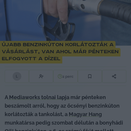
Újabb benzinkúton korlátozták a
vásárlást, van ahol már pénteken
elfogyott a dízel
2
perc
L
A
 Mediaworks tolnai lapja
 már pénteken 
beszámolt arról, hogy az őcsényi benzinkúton 
korlátozták a tankolást, a 
Magyar Hang
munkatársa pedig szombat délután a bonyhádi 