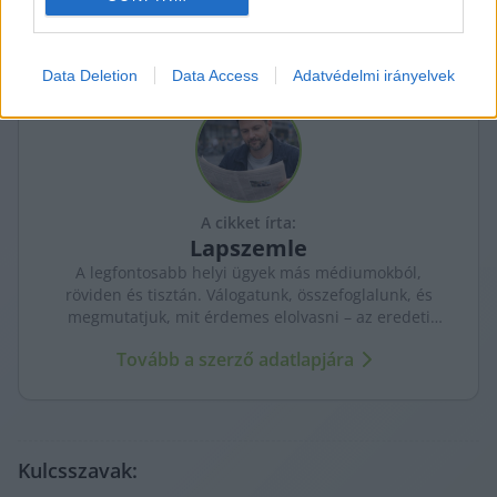
related to personalization.
I want to allow Google to enable storage
Data Deletion
Data Access
Adatvédelmi irányelvek
related to security, including authentication
functionality and fraud prevention, and other
user protection.
A cikket írta:
Lapszemle
A legfontosabb helyi ügyek más médiumokból,
röviden és tisztán. Válogatunk, összefoglalunk, és
megmutatjuk, mit érdemes elolvasni – az eredeti
forrásokra mutatva. Gyors tájékozódás, egy helyen.
Tovább a szerző adatlapjára
Kulcsszavak: