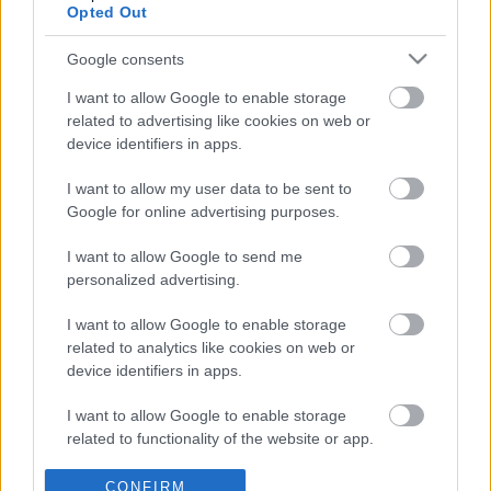
Opted Out
Google consents
I want to allow Google to enable storage
related to advertising like cookies on web or
device identifiers in apps.
A Demokratikus Koalíció nem szerzett 
I want to allow my user data to be sent to
mandátumot a választáson, azaz története során 
Google for online advertising purposes.
először nem jutott be a parlamentbe – írta a 
444
. 
I want to allow Google to send me
Dobrev Klára
 pártelnök sajtótájékoztatón 
personalized advertising.
jelentette be lemondását, és azt, hogy a teljes 
I want to allow Google to enable storage
elnökség távozik, vállalva a felelősséget.
related to analytics like cookies on web or
device identifiers in apps.
A 444 teljes cikke
 ITT OLVASHATÓ
.
K
I want to allow Google to enable storage
ECSUP SHORTS
Összes videó
related to functionality of the website or app.
I want to allow Google to enable storage
CONFIRM