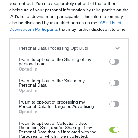
tudtak róla előzetesen. Lapszemle.
your opt-out. You may separately opt-out of the further
disclosure of your personal information by third parties on the
A párt alkalmazottainak április 13-án felmondtak 
IAB’s list of downstream participants. This information may
also be disclosed by us to third parties on the
IAB’s List of
– folytatja a levelet a DK sajtóreferense. 
Downstream Participants
that may further disclose it to other
„Májustól én sem állok a párt alkalmazásában, 
third parties.
ezért ezúton szeretném megköszönni nektek az 
Please note that this website/app uses one or more Google
Personal Data Processing Opt Outs
elmúlt hosszú évek közös munkáját” 
– írta.
services and may gather and store information including but
not limited to your visit or usage behaviour. You may click to
I want to opt-out of the Sharing of my
personal data.
grant or deny consent to Google and its third-party tags to
Opted In
use your data for below specified purposes in below Google
consent section.
Kedden bejelentették, hogy a DK zalaegerszegi 
I want to opt-out of the Sale of my
Personal Data.
irodáját is bezárták. 
„Kezdjük elölről a 
Opted In
szervezkedést.Kinyitjuk a DK-t a fiatalok,a 
I want to opt-out of processing my
baloldaliak és a civil szervezetek előtt”
 – írták 
Personal Data for Targeted Advertising.
Opted In
pozitív hangvételű
 Facebook-posztjukban
. 
I want to opt-out of Collection, Use,
Hozzátették, hogy 
„készülnek a tisztújításra és a 
Retention, Sale, and/or Sharing of my
Personal Data that Is Unrelated with the
DK kongresszusra”
.
Purposes for which it was collected.