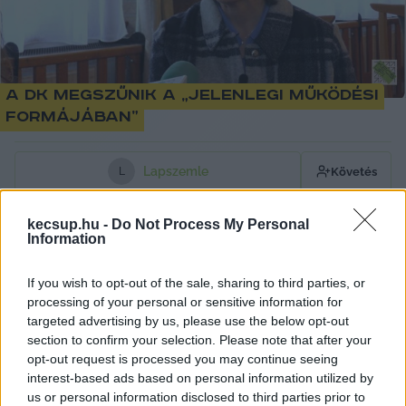
A DK megszűnik a „jelenlegi működési
formájában”
Lapszemle
Követés
L
1
perc
kecsup.hu -
Do Not Process My Personal
Information
Ahogy sokan tudjátok, a Demokratikus Koalíció 
If you wish to opt-out of the sale, sharing to third parties, or
jelenlegi működési formájában megszűnik – írta 
processing of your personal or sensitive information for
targeted advertising by us, please use the below opt-out
szerdai levelében Soós Henrietta, a DK eddigi 
section to confirm your selection. Please note that after your
sajtóreferense – számolt be a 
444
. A lap 
opt-out request is processed you may continue seeing
interest-based ads based on personal information utilized by
munkatársa hozzátette, hogy egyébként ők nem 
us or personal information disclosed to third parties prior to