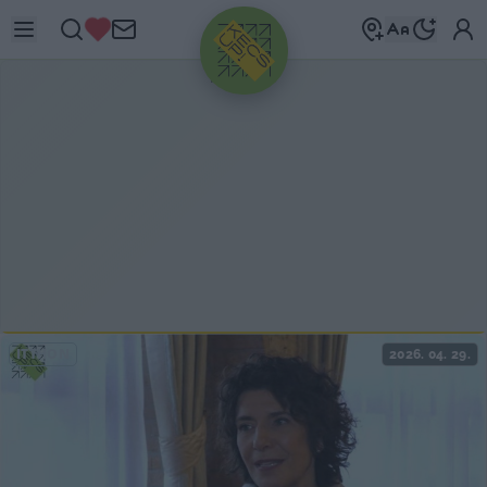
HIRDETÉS
ITTHON
2026. 04. 29.