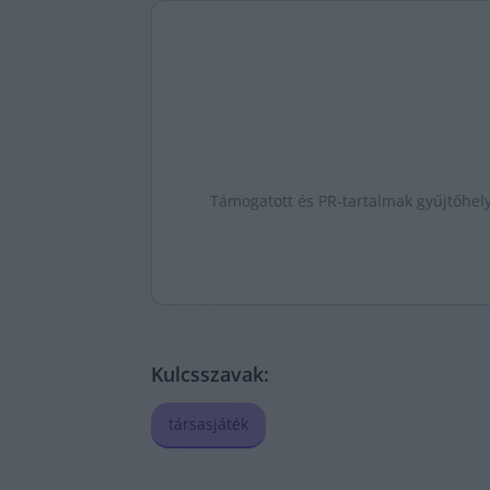
Támogatott és PR-tartalmak gyűjtőhel
Kulcsszavak:
társasjáték