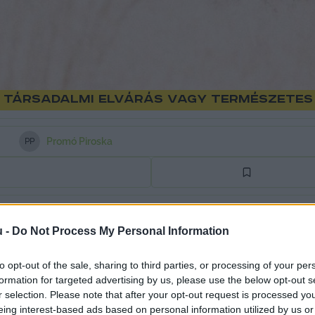
: társadalmi elvárás vagy természete
Promó Piroska
P
P
ó kapcsolat kérdése régtől fogva foglalkoztatja az e
u -
Do Not Process My Personal Information
poligámiát preferálják? Az egyének gyakran kerülnek
en személy mellett, vagy több kapcsolat fenntartása m
to opt-out of the sale, sharing to third parties, or processing of your per
formation for targeted advertising by us, please use the below opt-out s
r selection. Please note that after your opt-out request is processed y
és kihívásait, de a valódi kérdés az, hogyan lehet a
eing interest-based ads based on personal information utilized by us or