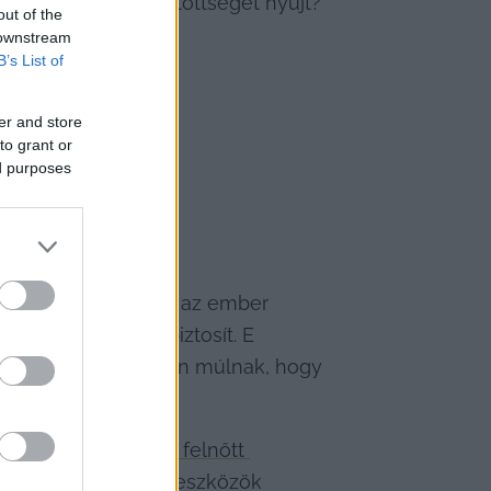
badságot, mint kötöttséget nyújt?
out of the
 downstream
B’s List of
er and store
to grant or
ed purposes
asztalására. Ahogy az ember 
ly stabil alapot biztosít. E 
kapcsolatok nem azon múlnak, hogy 
özött szerepelnek a
 felnőtt 
solatukat. Ezek az eszközök 