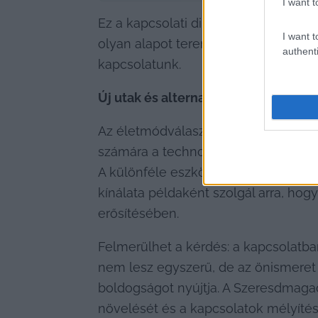
I want t
Ez a kapcsolati dinamika nemcsak ki
I want t
olyan alapot teremt, amelyre mély és
authenti
kapcsolatunk.
Új utak és alternatívák keresése
Az életmódválasztás, legyen az mon
számára a technológia nyújtotta lehe
A különféle eszközök gazdagíthatják
kínálata példaként szolgál arra, hog
erősítésében.
Felmerülhet a kérdés: a kapcsolatb
nem lesz egyszerű, de az önismeret é
boldogságot nyújtja. A Szeresdmagad
növelését és a kapcsolatok mélyítés