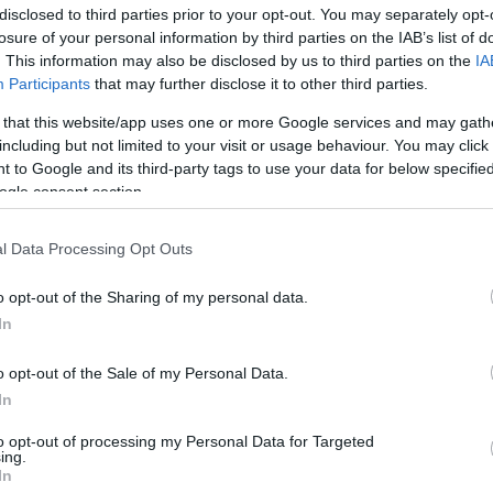
t-e a monogámia egy olyan kapcsolat, ami inkább sza
disclosed to third parties prior to your opt-out. You may separately opt-
losure of your personal information by third parties on the IAB’s list of
. This information may also be disclosed by us to third parties on the
IA
Participants
that may further disclose it to other third parties.
 that this website/app uses one or more Google services and may gath
including but not limited to your visit or usage behaviour. You may click 
 to Google and its third-party tags to use your data for below specifi
ogle consent section.
l Data Processing Opt Outs
o opt-out of the Sharing of my personal data.
es lehetőségeket kínál az érzelmi mélységek megtap
In
partnere felé, olyan bizalom és intimitás alakul ki, ame
gyelem és empátia elengedhetetlen. Az igazán erős 
o opt-out of the Sale of my Personal Data.
m hogy a felek mennyire képesek közösen fejlődni.
In
to opt-out of processing my Personal Data for Targeted
ott a kapcsolatok fejlődésének. Az új megoldások k
ing.
In
 a párok számára, hogy új élménnyel gazdagítsák kapc