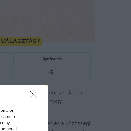
s választás?
Követés
mbereket. Miért döntenek sokan a 
 abba a helyzetbe, hogy 
ellett döntenek. 
sonal or
ection to
ou may
 személyes igényeket és a közösségi 
 personal