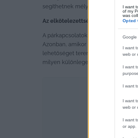
segíthetnek mélyíteni az érzelmi kötő
I want t
of my P
was col
Az elkötelezettség paradoxona
Opted 
A párkapcsolatok bonyolult világába
Google 
Azonban, amikor valaki igazán elköte
I want t
lehetőséget teremt arra, hogy az eg
web or d
milyen különleges lehet az, ha valak
I want t
purpose
I want 
I want t
web or d
I want t
or app.