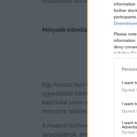
elvárásokat összhangba hozni. Lehe
information 
further disc
participants
Downstream 
Mélyebb intimitás lehetőségei
Please note
information 
deny consent
in below Go
Persona
I want t
Egy hosszú távú kapcsolat különleg
Opted 
egyedülálló elkötelezettséggel fordul 
kapcsolat során az egymás iránti fi
I want t
mennyire tökéletes a partner, hane
Opted 
I want 
A modern technológia új formákat ad
Advertis
Opted 
társasjátékok
, amik lehetővé teszik