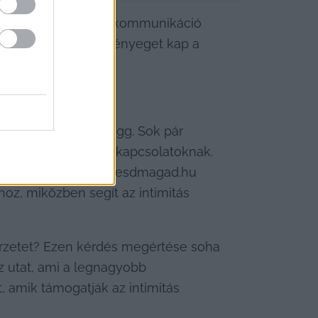
ség és a folyamatos kommunikáció 
ett hinni tudunk, lényeget kap a 
gi tényezőktől függ. Sok pár 
pektívát adhatnak a kapcsolatoknak. 
szerű élmény. A Szeresdmagad.hu 
oz, miközben segít az intimitás 
rzetet? Ezen kérdés megértése soha 
 utat, ami a legnagyobb 
 amik támogatják az intimitás 