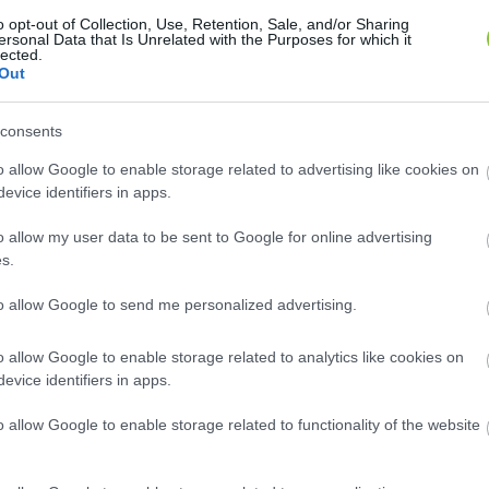
dést és erősíteni az intimitást.
o opt-out of Collection, Use, Retention, Sale, and/or Sharing
ersonal Data that Is Unrelated with the Purposes for which it
lected.
Out
n a szabadság és az elkötelezettség első ránézésre ö
consents
lezi magát másik mellett, ténylegesen szabadságot ta
o allow Google to enable storage related to advertising like cookies on
yének felfedezzék legmélyebb vágyaikat és megértsék
evice identifiers in apps.
ivel teljesen őszinte kapcsolatot élhet meg.
o allow my user data to be sent to Google for online advertising
s.
HIRDETÉS
to allow Google to send me personalized advertising.
o allow Google to enable storage related to analytics like cookies on
evice identifiers in apps.
o allow Google to enable storage related to functionality of the website