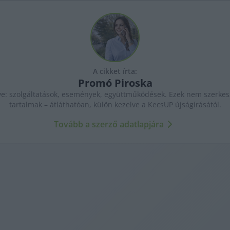
A cikket írta:
Promó
Piroska
ye: szolgáltatások, események, együttműködések. Ezek nem szerkesz
tartalmak – átláthatóan, külön kezelve a KecsUP újságírásától.
Tovább a szerző adatlapjára