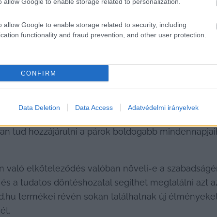
o allow Google to enable storage related to personalization.
hívásokkal jár, hanem lehetőségekkel is. Az őszinte
o allow Google to enable storage related to security, including
 tartós kapcsolat építhető. Amikor a partnerünkbe vet
cation functionality and fraud prevention, and other user protection.
CONFIRM
ogámia vagy poligámia, sokszor személyes és közössé
tőségek, például a szex társasjátékok, frissebb pers
Data Deletion
Data Access
Adatvédelmi irányelvek
 a kapcsolatot, és többet nyújthatnak, mint egy egy
yan tud hozzájárulni a párok boldogabb mindennapjaih
an való elköteleződés valóban növeli-e a szabadságé
s a tudatos döntéshozatal segíthet megtalálni azt az
.hu termékei révén sokan találhatnak új élményeket,
ét.