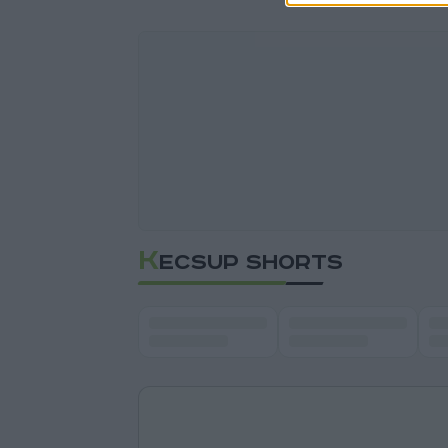
K
ECSUP SHORTS