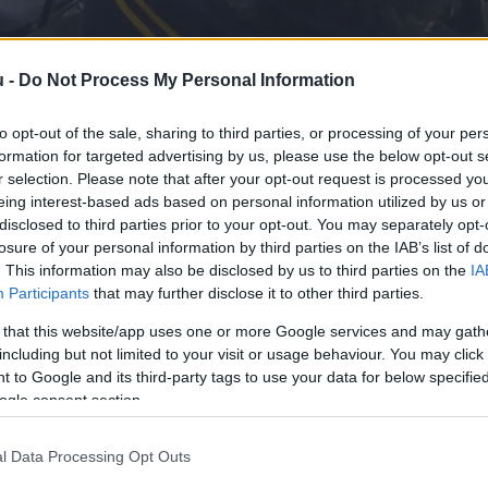
u -
Do Not Process My Personal Information
olt annyira fontos, mint a posztigazs
to opt-out of the sale, sharing to third parties, or processing of your per
formation for targeted advertising by us, please use the below opt-out s
3
perc
r selection. Please note that after your opt-out request is processed y
eing interest-based ads based on personal information utilized by us or
disclosed to third parties prior to your opt-out. You may separately opt-
agyobb fegyvere, hogy pártsajtókon keresztül teremte
losure of your personal information by third parties on the IAB’s list of
. This information may also be disclosed by us to third parties on the
IA
aszthat az „igazságok” közül. Pedig igazság csak eg
Participants
that may further disclose it to other third parties.
lemény valós tájékoztatást kapjon Kecskemét ügyeirő
 that this website/app uses one or more Google services and may gath
including but not limited to your visit or usage behaviour. You may click 
unk az elmúlt években arról, hogy miért fontos a szab
 to Google and its third-party tags to use your data for below specifi
l vagy végérvényesen eltűnik. A független sajtót szá
ogle consent section.
rt, ha a kormányváltó erőnek kedvezőtlen híreket közö
 már egyenesen ügynököknek nevezik azokat, akik pár
l Data Processing Opt Outs
, az ember olykor – kellő óvatosság és figyelem mellet