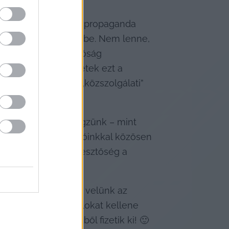
nünk, hogy a kormánypropaganda 
senki sem számolna be. Nem lenne, 
gy az alternatív valóság 
a bőrötökön érezzétek ezt a 
edig megnézitek a „közszolgálati” 
unkáért, amit elvégzünk – mint 
alakítását az olvasóinkkal közösen 
hhoz, hogy a szerkesztőség a 
ken, kérlek, tarts velünk az 
között olyan portálokat kellene 
st is a Te pénzedből fizetik ki! 🙂