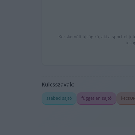
Kecskeméti újságíró, aki a sporttól jut
újsá
Kulcsszavak:
szabad sajtó
független sajtó
kecsUP