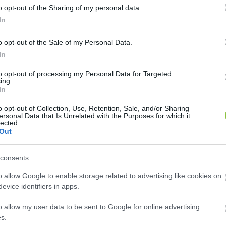
o opt-out of the Sharing of my personal data.
In
o opt-out of the Sale of my Personal Data.
pektrumra lettek tolva, hogy tényleg két igazságra sz
In
Ennyi volt, vége! MP most már tényleg megbukott, eldőlt
to opt-out of processing my Personal Data for Targeted
érése szerint kétharmados Tisza-kormány jöhet”
. Majd 
ing.
In
o opt-out of Collection, Use, Retention, Sale, and/or Sharing
ersonal Data that Is Unrelated with the Purposes for which it
lected.
Out
consents
o allow Google to enable storage related to advertising like cookies on
em kedvez ennél jobban, hiszen a tényeket felváltják 
evice identifiers in apps.
ek arra törekszünk, hogy a közérdekű információkhoz m
o allow my user data to be sent to Google for online advertising
. Nem nézzük azt, hogy melyik politikai erőnek mi az
s.