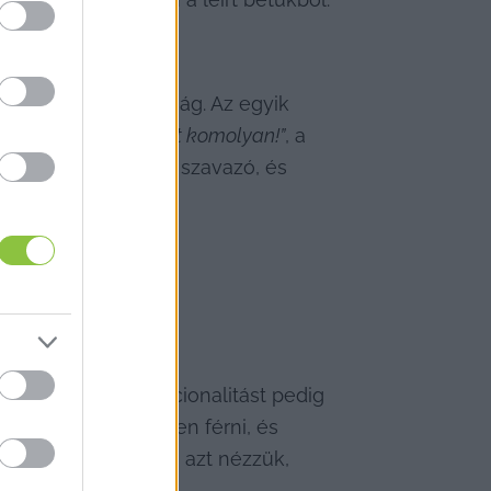
akadt a nyilvánosság. Az egyik 
 a választás, de most komolyan!”
, a 
ott áll a bizonytalan szavazó, és 
az érzelmek, a racionalitást pedig 
indig hozzá lehessen férni, és 
 érdeke: mi mindig azt nézzük, 