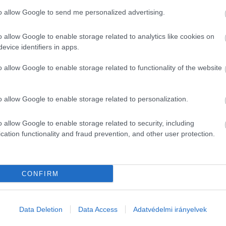
to allow Google to send me personalized advertising.
 akkor, ha nem lenne szabad sajtó. Azt kellene néz
o allow Google to enable storage related to analytics like cookies on
m lenne ennyire nyilvánvaló, ugyanis az igazságról 
evice identifiers in apps.
l megbukik az uralkodó párt narratívája. Azt hittem, ho
ge a hatalomnak, de tévedtem. A legjobb teszt, hogy 
o allow Google to enable storage related to functionality of the website
y este bekapcsoljátok az RTL híradóját, rögtön utána p
o allow Google to enable storage related to personalization.
iztosabb forrása, ha az olvasóink fizetnek azért a m
o allow Google to enable storage related to security, including
soknál. Az előfizetői/támogatói rendszer végleges ki
cation functionality and fraud prevention, and other user protection.
 közvetlenül hozzájárulhatsz a KecsUP működéséhez, a
elyi tájékoztatást!
CONFIRM
nek Kecskeméten is felül kell kerekedniük az érzelme
em akarok fenyegetni, de ha mi nem lennénk, többek 
Data Deletion
Data Access
Adatvédelmi irányelvek
onta sértik meg a választási törvényt, majd a bünteté