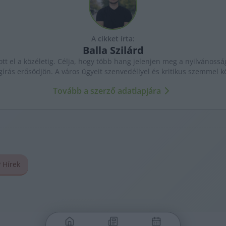
A cikket írta:
Balla
Szilárd
ott el a közéletig. Célja, hogy több hang jelenjen meg a nyilvánossá
gírás erősödjön. A város ügyeit szenvedéllyel és kritikus szemmel kö
Tovább a szerző adatlapjára
 Hírek