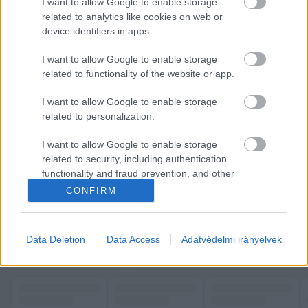
I want to allow Google to enable storage
related to analytics like cookies on web or
device identifiers in apps.
I want to allow Google to enable storage
related to functionality of the website or app.
I want to allow Google to enable storage
related to personalization.
I want to allow Google to enable storage
related to security, including authentication
functionality and fraud prevention, and other
user protection.
CONFIRM
Data Deletion
Data Access
Adatvédelmi irányelvek
K
ECSUP SHORTS
Összes videó