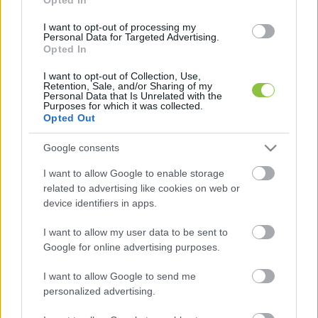
győzelméhez. A Fidesz-elnök és a Tisza-elnök 
I want to opt-out of processing my
Personal Data for Targeted Advertising.
beszédei után a főtéren spontán utcabál alakult 
Opted In
ki.
I want to opt-out of Collection, Use,
Retention, Sale, and/or Sharing of my
Personal Data that Is Unrelated with the
Purposes for which it was collected.
Opted Out
A KecsUP Hírek megszólaltatta Csőszi Attilát és 
Molnár Jánost is, a térség frissen megválasztott 
Google consents
országgyűlési képviselőit. Csőszi az 1-es 
I want to allow Google to enable storage
körzetben Salacz Lászlót, Molnár pedig a 
related to advertising like cookies on web or
device identifiers in apps.
kettesben Cseh Tamást győzte le magabiztosan. 
Bács-Kiskun megye mind a hat 
I want to allow my user data to be sent to
Google for online advertising purposes.
választókörzetében a Tisza Párt 
győzedelmeskedett – erre talán csak a 
I want to allow Google to send me
legelszántabb szimpatizánsaik számítottak.
personalized advertising.