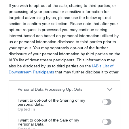
If you wish to opt-out of the sale, sharing to third parties, or
összegyűltek lelkesen fogadták, hogy a Tisza 
processing of your personal or sensitive information for
Párt kétharmados felhatalmazást kapott. 
targeted advertising by us, please use the below opt-out
Magyar Péter leendő miniszterelnök győzelmi 
section to confirm your selection. Please note that after your
opt-out request is processed you may continue seeing
beszédét követően spontán utcabál alakult ki 
interest-based ads based on personal information utilized by
Kecskemét főterén. Megszólaltattuk a térség 
us or personal information disclosed to third parties prior to
két új országgyűlési képviselőjét, Molnár Jánost 
your opt-out. You may separately opt-out of the further
disclosure of your personal information by third parties on the
és Csőszi Attilát is.
IAB’s list of downstream participants. This information may
also be disclosed by us to third parties on the
IAB’s List of
Szép számmal érkeztek vendégek a Három 
Downstream Participants
that may further disclose it to other
Lámpásba, ahol a KecsUP Hírek 
third parties.
eredményváróján együtt vártuk a fejleményeket. 
Please note that this website/app uses one or more Google
Personal Data Processing Opt Outs
services and may gather and store information including but
A résztvevők egyöntetűen a változásért 
not limited to your visit or usage behaviour. You may click to
I want to opt-out of the Sharing of my
szorítottak, minden eredménynek egyre jobban 
personal data.
grant or deny consent to Google and its third-party tags to
Opted In
örültek. Az est legdrámaibb pontja az volt, 
use your data for below specified purposes in below Google
consent section.
amikor Magyar Péter a Facebookon jelentette 
I want to opt-out of the Sale of my
Personal Data.
be, hogy Orbán Viktor gratulált neki a választási 
Opted In