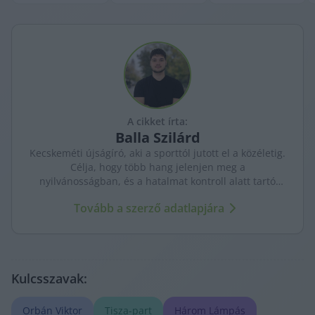
A cikket írta:
Balla
Szilárd
Kecskeméti újságíró, aki a sporttól jutott el a közéletig.
Célja, hogy több hang jelenjen meg a
nyilvánosságban, és a hatalmat kontroll alatt tartó
újságírás erősödjön. A város ügyeit szenvedéllyel és
Tovább a szerző adatlapjára
kritikus szemmel követi.
Kulcsszavak:
Orbán Viktor
Tisza-part
Három Lámpás