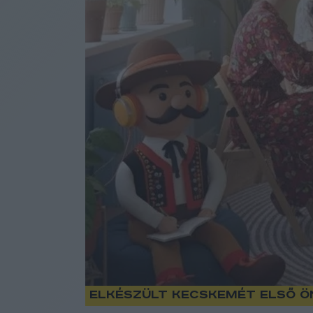
Elkészült Kecskemét első ö