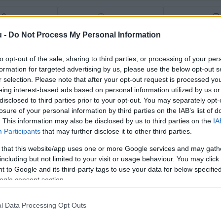
1
perc
u -
Do Not Process My Personal Information
lapítvány pályázata támogatást nyert a 
Rózsa Sándor
to opt-out of the sale, sharing to third parties, or processing of your per
lett: elkészült egy 
önkiszolgáló, automata podcast s
formation for targeted advertising by us, please use the below opt-out s
r selection. Please note that after your opt-out request is processed y
eing interest-based ads based on personal information utilized by us or
disclosed to third parties prior to your opt-out. You may separately opt-
losure of your personal information by third parties on the IAB’s list of
. This information may also be disclosed by us to third parties on the
IA
Participants
that may further disclose it to other third parties.
 that this website/app uses one or more Google services and may gath
including but not limited to your visit or usage behaviour. You may click 
 to Google and its third-party tags to use your data for below specifi
ogle consent section.
l Data Processing Opt Outs