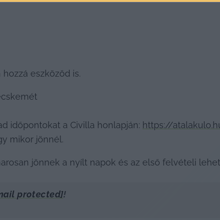
hozzá eszközöd is.
Kecskemét

ad időpontokat a Civilla honlapján: 
https://atalakulo
y mikor jönnél. 
rosan jönnek a nyílt napok és az első felvételi lehe
mail protected]
!