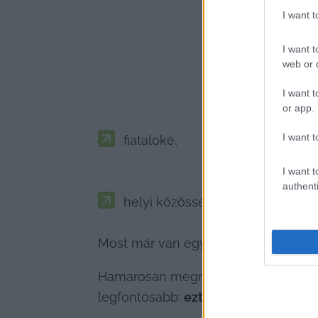
I want 
I want t
web or d
I want t
or app.
I want t
fiataloké,
I want t
authenti
helyi közösségeké.
Most már van egy hely, ahol ez megv
Hamarosan megnyitjuk a stúdiót minde
legfontosabb: 
ezt nem csak mi haszn