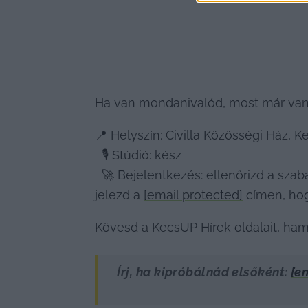
Ha van mondanivalód, most már van 
📍 Helyszín: Civilla Közösségi Ház, 
  🎙️ Stúdió: kész

  🚀 Bejelentkezés: ellenőrizd a szab
jelezd a 
[email protected]
 címen, hog
Kövesd a KecsUP Hírek oldalait, hama
Írj, ha kipróbálnád elsőként: 
[e