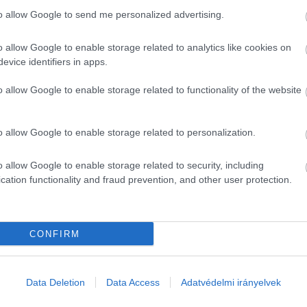
to allow Google to send me personalized advertising.
o allow Google to enable storage related to analytics like cookies on
evice identifiers in apps.
o allow Google to enable storage related to functionality of the website
o allow Google to enable storage related to personalization.
o allow Google to enable storage related to security, including
cation functionality and fraud prevention, and other user protection.
áltozhat.
CONFIRM
nki előtt nyilvános felvételekkel, beszélgetésekkel 
Data Deletion
Data Access
Adatvédelmi irányelvek
áljuk. Hanem te is.