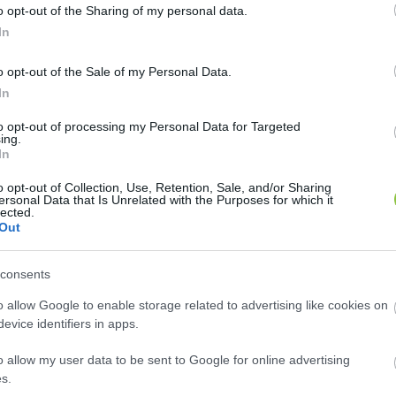
o opt-out of the Sharing of my personal data.
In
,
o opt-out of the Sale of my Personal Data.
In
to opt-out of processing my Personal Data for Targeted
ing.
In
o opt-out of Collection, Use, Retention, Sale, and/or Sharing
 automatikusan rögzíti és vágja az anyagot. Pont ezért
ersonal Data that Is Unrelated with the Purposes for which it
lected.
 emberekhez:
Out
consents
o allow Google to enable storage related to advertising like cookies on
evice identifiers in apps.
HIRDETÉS
o allow my user data to be sent to Google for online advertising
s.