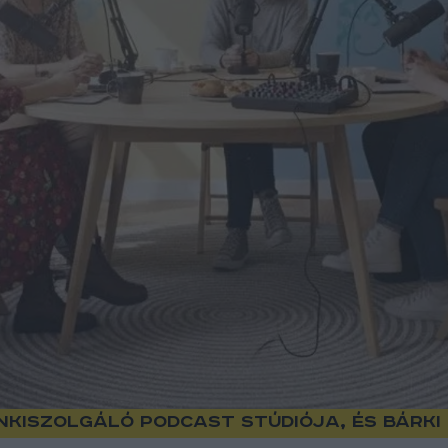
nkiszolgáló podcast stúdiója, és bárk