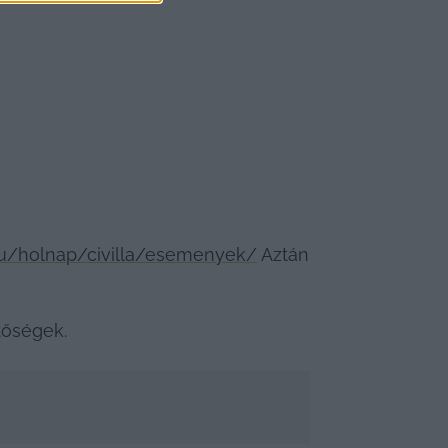
.hu/holnap/civilla/esemenyek/
 Aztán 
tőségek.