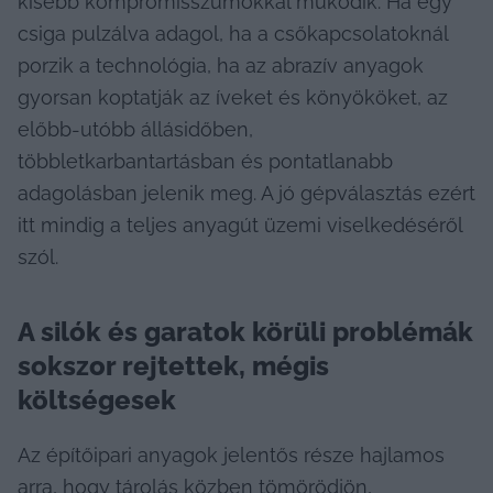
kisebb kompromisszumokkal működik. Ha egy 
csiga pulzálva adagol, ha a csőkapcsolatoknál 
porzik a technológia, ha az abrazív anyagok 
gyorsan koptatják az íveket és könyököket, az 
előbb-utóbb állásidőben, 
többletkarbantartásban és pontatlanabb 
adagolásban jelenik meg. A jó gépválasztás ezért 
itt mindig a teljes anyagút üzemi viselkedéséről 
szól.
A silók és garatok körüli problémák 
sokszor rejtettek, mégis 
költségesek
Az építőipari anyagok jelentős része hajlamos 
arra, hogy tárolás közben tömörödjön, 