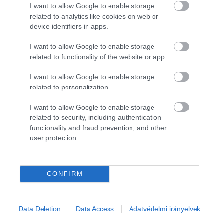
szerepelnek, mint a szállító- és 
I want to allow Google to enable storage
related to analytics like cookies on web or
adagolóberendezések. Emellett a CLSW 
device identifiers in apps.
homokmosó, a DUSTFIX zagyosító és a 
WETDUST zagyosító is megtalálható a 
I want to allow Google to enable storage
related to functionality of the website or app.
kínálatban, ami azt mutatja, hogy az építőipari 
porkezelés lehet száraz vagy nedves 
I want to allow Google to enable storage
related to personalization.
technológiához kapcsolódó feladat is.
I want to allow Google to enable storage
Ez azért lényeges, mert a por nemcsak takarítási 
related to security, including authentication
többletet jelent. Rontja a gépek környezetét, 
functionality and fraud prevention, and other
user protection.
terheli a karbantartást, veszteséget okozhat az 
anyagkezelésben, és kedvezőtlenebb 
munkakörnyezetet is eredményez. A jól 
CONFIRM
megválasztott porgyűjtő vagy porszűrő ezért 
sokkal többet ad annál, mint hogy tisztább lesz a 
Data Deletion
Data Access
Adatvédelmi irányelvek
csarnok. Valójában a technológia stabilitásához 