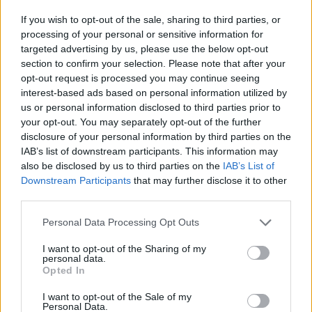
vagy a kezelőszemélyzet által végzett 
If you wish to opt-out of the sale, sharing to third parties, or
processing of your personal or sensitive information for
rendszeres kézi beavatkozás mind arra utalhat, 
targeted advertising by us, please use the below opt-out
hogy a kitárolás nincs összhangban az anyag 
section to confirm your selection. Please note that after your
opt-out request is processed you may continue seeing
tulajdonságaival. Ez különösen igaz olyan 
interest-based ads based on personal information utilized by
porokra és finom szemcsés anyagokra, amelyek 
us or personal information disclosed to third parties prior to
tömörödésre vagy falra tapadásra hajlamosak. 
your opt-out. You may separately opt-out of the further
disclosure of your personal information by third parties on the
Ilyenkor a jó technológia nem csak tárol, hanem 
IAB’s list of downstream participants. This information may
kontrolláltan és kiszámíthatóan tovább is adja az 
also be disclosed by us to third parties on the
IAB’s List of
anyagot.
Downstream Participants
that may further disclose it to other
third parties.
Please note that this website/app uses one or more Google
Personal Data Processing Opt Outs
HIRDETÉS
services and may gather and store information including but
not limited to your visit or usage behaviour. You may click to
I want to opt-out of the Sharing of my
personal data.
grant or deny consent to Google and its third-party tags to
Opted In
use your data for below specified purposes in below Google
consent section.
I want to opt-out of the Sale of my
Personal Data.