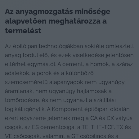
Az anyagmozgatás minősége 
alapvetően meghatározza a 
termelést
Az építőipari technológiákban sokféle ömlesztett 
anyag fordul elő, és ezek viselkedése jelentősen 
eltérhet egymástól. A cement, a homok, a száraz 
adalékok, a porok és a különböző 
szemcseméretű alapanyagok nem ugyanúgy 
áramlanak, nem ugyanúgy hajlamosak a 
tömörödésre, és nem ugyanazt a szállítási 
logikát igénylik. A Komponent építőipari oldalán 
ezért egyszerre jelennek meg a CA és CX vályús 
csigák, az ES cementcsiga, a TE, THF-TCF, TX és 
VE csőcsigák, valamint a GT csőbilincs és a 