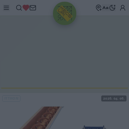
HIRDETÉS
ITTHON
2026. 04. 06.