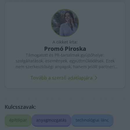
A cikket írta:
Promó
Piroska
Támogatott és PR-tartalmak gyűjtőhelye:
szolgáltatások, események, együttműködések. Ezek
nem szerkesztőségi anyagok, hanem jelölt partneri
tartalmak – átláthatóan, külön kezelve a KecsUP
Tovább a szerző adatlapjára
újságírásától.
Kulcsszavak:
építőipar
anyagmozgatás
technológiai lánc