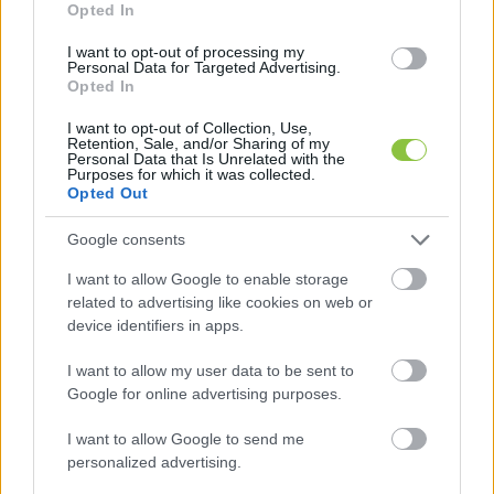
Opted In
I want to opt-out of processing my
Personal Data for Targeted Advertising.
Opted In
A porkezelés az építőiparban nem 
I want to opt-out of Collection, Use,
Retention, Sale, and/or Sharing of my
kényelmi kérdés
Personal Data that Is Unrelated with the
Purposes for which it was collected.
Opted Out
Az építőipari technológiák egyik legjellemzőbb 
Google consents
kísérőjelensége a por. Ahol cementet, ásványi 
port, száraz adalékot vagy finom szemcsés 
I want to allow Google to enable storage
related to advertising like cookies on web or
anyagot kezelnek, ott a porszűrés nem utólagos 
device identifiers in apps.
feladat, hanem a technológia része. A 
I want to allow my user data to be sent to
Komponent kategóriaoldalán ezért a SILOTOP 
Google for online advertising purposes.
porszűrő, a DUSTSHAKE porszűrő, a WAMAIR 
porgyűjtő és a WAMFLO hengeres porszűrő 
I want to allow Google to send me
personalized advertising.
ugyanabban az iparági környezetben 