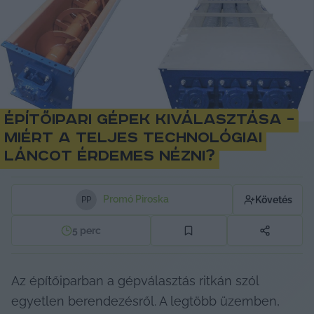
Építőipari gépek kiválasztása –
Miért a teljes technológiai
láncot érdemes nézni?
Promó Piroska
Követés
P
P
5
perc
Az építőiparban a gépválasztás ritkán szól 
egyetlen berendezésről. A legtöbb üzemben, 