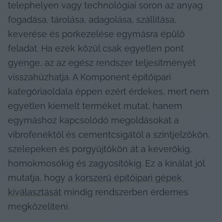
telephelyen vagy technológiai soron az anyag 
fogadása, tárolása, adagolása, szállítása, 
keverése és porkezelése egymásra épülő 
feladat. Ha ezek közül csak egyetlen pont 
gyenge, az az egész rendszer teljesítményét 
visszahúzhatja. A Komponent építőipari 
kategóriaoldala éppen ezért érdekes, mert nem 
egyetlen kiemelt terméket mutat, hanem 
egymáshoz kapcsolódó megoldásokat a 
vibrofenéktől és cementcsigától a szintjelzőkön, 
szelepeken és porgyűjtőkön át a keverőkig, 
homokmosókig és zagyosítókig. Ez a kínálat jól 
mutatja, hogy 
a korszerű építőipari gépek 
kiválasztását
 mindig rendszerben érdemes 
megközelíteni.