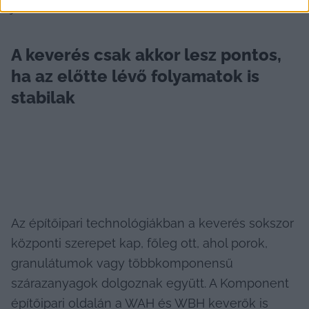
járul hozzá.
A keverés csak akkor lesz pontos, 
ha az előtte lévő folyamatok is 
stabilak
Az építőipari technológiákban a keverés sokszor 
központi szerepet kap, főleg ott, ahol porok, 
granulátumok vagy többkomponensű 
szárazanyagok dolgoznak együtt. A Komponent 
építőipari oldalán a WAH és WBH keverők is 