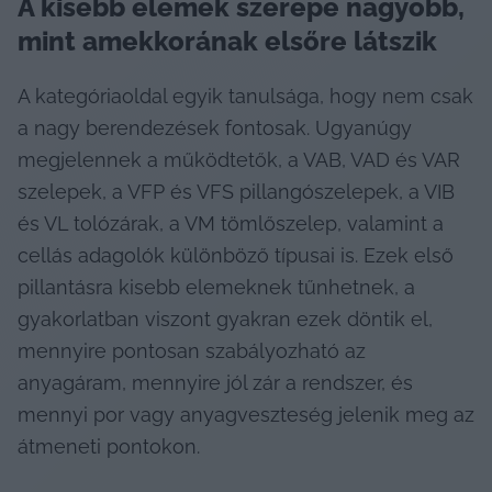
A kisebb elemek szerepe nagyobb, 
mint amekkorának elsőre látszik
A kategóriaoldal egyik tanulsága, hogy nem csak 
a nagy berendezések fontosak. Ugyanúgy 
megjelennek a működtetők, a VAB, VAD és VAR 
szelepek, a VFP és VFS pillangószelepek, a VIB 
és VL tolózárak, a VM tömlőszelep, valamint a 
cellás adagolók különböző típusai is. Ezek első 
pillantásra kisebb elemeknek tűnhetnek, a 
gyakorlatban viszont gyakran ezek döntik el, 
mennyire pontosan szabályozható az 
anyagáram, mennyire jól zár a rendszer, és 
mennyi por vagy anyagveszteség jelenik meg az 
átmeneti pontokon.