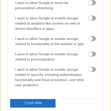
I want to allow Google to send me
hogy jaj, mit tartsunk meg és mit ne. 
personalized advertising.
Megszabadulhatunk ettől a kényszertől, hogy 
I want to allow Google to enable storage
dolgokat fel kell újítanunk. Nem, a helyzet az, 
related to analytics like cookies on web or
hogy újra kell építeni az egész országot, és ez 
device identifiers in apps.
igaz a közigazgatási rendszerünkre, a 
I want to allow Google to enable storage
jogrendszerünkre, az utakra, a közlekedéseinkre, 
related to functionality of the website or app.
a városainkra, a környezetvédelmi 
I want to allow Google to enable storage
rendszerünkre, az oktatásra és az 
related to personalization.
egészségügyre is.
I want to allow Google to enable storage
related to security, including authentication
functionality and fraud prevention, and other
user protection.
CONFIRM