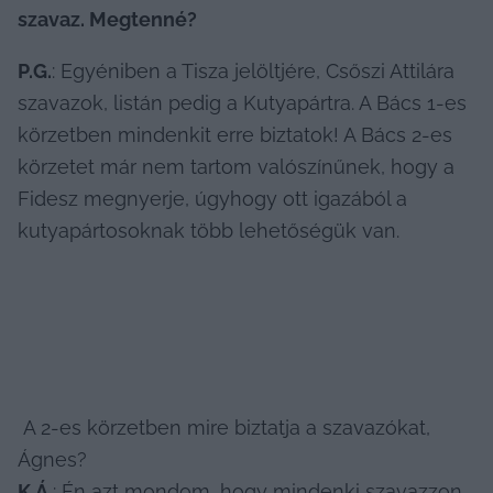
szavaz. Megtenné?
P.G.
: Egyéniben a Tisza jelöltjére, Csőszi Attilára 
szavazok, listán pedig a Kutyapártra. A Bács 1-es 
körzetben mindenkit erre biztatok! A Bács 2-es 
körzetet már nem tartom valószínűnek, hogy a 
Fidesz megnyerje, úgyhogy ott igazából a 
kutyapártosoknak több lehetőségük van.
 A 2-es körzetben mire biztatja a szavazókat, 
Ágnes? 
K.Á.
: Én azt mondom, hogy mindenki szavazzon 