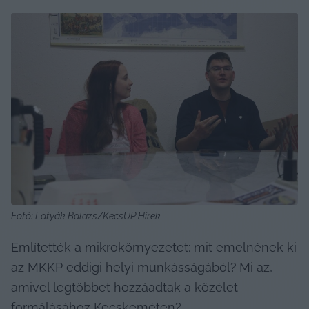
Fotó: Latyák Balázs/KecsUP Hírek
Említették a mikrokörnyezetet: mit emelnének ki 
az MKKP eddigi helyi munkásságából?
Mi az, 
amivel legtöbbet hozzáadtak a közélet 
formálásához Kecskeméten?