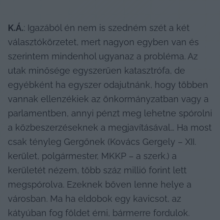
K.Á.
: Igazából én nem is szedném szét a két 
választókörzetet, mert nagyon egyben van és 
szerintem mindenhol ugyanaz a probléma. Az 
utak minősége egyszerűen katasztrófa, de 
egyébként ha egyszer odajutnánk, hogy többen 
vannak ellenzékiek az önkormányzatban vagy a 
parlamentben, annyi pénzt meg lehetne spórolni 
a közbeszerzéseknek a megjavításával… Ha most 
csak tényleg Gergőnek (Kovács Gergely – XII. 
kerület, polgármester, MKKP – a szerk.) a 
kerületét nézem, több száz millió forint lett 
megspórolva. Ezeknek bőven lenne helye a 
városban. Ma ha eldobok egy kavicsot, az 
kátyúban fog földet érni, bármerre fordulok. 