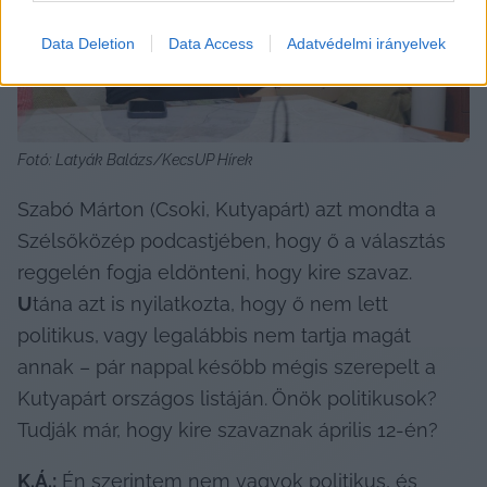
Data Deletion
Data Access
Adatvédelmi irányelvek
Fotó: Latyák Balázs/KecsUP Hírek
Szabó Márton (Csoki, Kutyapárt) azt mondta a 
Szélsőközép podcastjében,
hogy ő a választás 
reggelén fogja eldönteni, hogy kire szavaz.
U
tána azt is nyilatkozta, hogy ő nem lett 
politikus,
vagy legalábbis nem tartja magát 
annak – pár nappal később mégis szerepelt a 
Kutyapárt országos listáján.
Önök politikusok? 
Tudják már, hogy kire szavaznak április 12-én?
K.Á.:
 Én szerintem nem vagyok politikus, és 