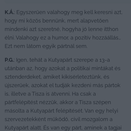
K.Á.
: Egyszerűen valahogy meg kell keresni azt, 
hogy mi közös bennünk, mert alapvetően 
mindenki azt szeretné, hogyha jó lenne itthon 
élni. Valahogy ez a humor, a pozitív hozzáállás… 
Ezt nem látom egyik pártnál sem.
P.G.
: Igen, tehát a Kutyapárt szerepe a 13-a 
utánban az, hogy azokat a politikai mintákat és 
sztenderdeket, amiket kikísérleteztünk, és 
újszerűek, azokat el tudják kezdeni más pártok 
is, illetve a Tisza is átvenni. Ha csak a 
pártfelépítést nézzük, akkor a Tisza szépen 
másolta a Kutyapárt felépítését. Van egy helyi 
szervezetekként működő, civil mozgalom a 
Kutyapárt alatt. És van egy párt, aminek a tagjai 