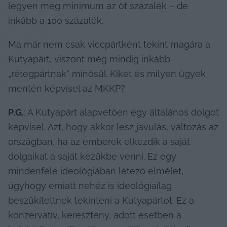
legyen meg minimum az öt százalék – de 
inkább a 100 százalék.
Ma már nem csak viccpártként tekint magára a 
Kutyapárt, viszont még mindig inkább 
„rétegpártnak” minősül.
Kiket és milyen ügyek 
mentén képvisel az MKKP?
P.G.
: A Kutyapárt alapvetően egy általános dolgot 
képvisel. Azt, hogy akkor lesz javulás, változás az 
országban, ha az emberek elkezdik a saját 
dolgaikat a saját kezükbe venni. Ez egy 
mindenféle ideológiában létező elmélet, 
úgyhogy emiatt nehéz is ideológiailag 
beszűkítettnek tekinteni a Kutyapártot. Ez a 
konzervatív, keresztény, adott esetben a 