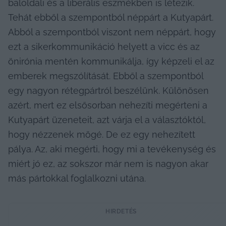
baloldali és a liberális eszmékben is létezik. 
Tehát ebből a szempontból néppárt a Kutyapárt. 
Abból a szempontból viszont nem néppárt, hogy 
ezt a sikerkommunikáció helyett a vicc és az 
önirónia mentén kommunikálja, így képzeli el az 
emberek megszólítását. Ebből a szempontból 
egy nagyon rétegpártról beszélünk. Különösen 
azért, mert ez elsősorban nehezíti megérteni a 
Kutyapárt üzeneteit, azt várja el a választóktól, 
hogy nézzenek mögé. De ez egy nehezített 
pálya. Az, aki megérti, hogy mi a tevékenység és 
miért jó ez, az sokszor már nem is nagyon akar 
más pártokkal foglalkozni utána.
HIRDETÉS