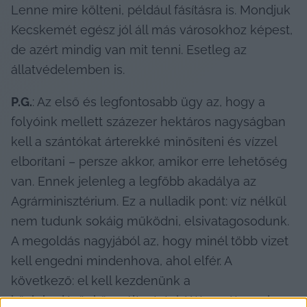
Lenne mire költeni, például fásításra is. Mondjuk 
Kecskemét egész jól áll más városokhoz képest, 
de azért mindig van mit tenni. Esetleg az 
állatvédelemben is.
P.G.
: Az első és legfontosabb ügy az, hogy a 
folyóink mellett százezer hektáros nagyságban 
kell a szántókat árterekké minősíteni és vízzel 
elborítani – persze akkor, amikor erre lehetőség 
van. Ennek jelenleg a legfőbb akadálya az 
Agrárminisztérium. Ez a nulladik pont: víz nélkül 
nem tudunk sokáig működni, elsivatagosodunk. 
A megoldás nagyjából az, hogy minél több vizet 
kell engedni mindenhova, ahol elfér. A 
következő: el kell kezdenünk a 
közlekedésünkön változtatni. Két vasútvonal van 