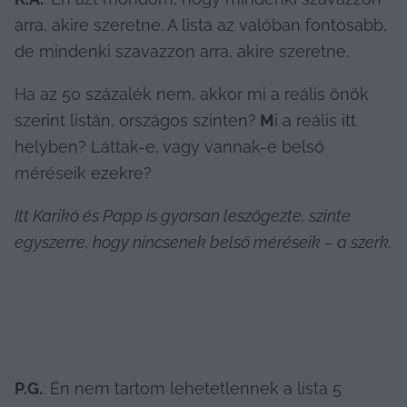
arra, akire szeretne. A lista az valóban fontosabb, 
de mindenki szavazzon arra, akire szeretne.
Ha az 50 százalék nem, akkor mi a reális önök 
szerint listán, országos szinten?
 M
i a reális itt 
helyben? Láttak-e,
vagy vannak-e belső 
méréseik ezekre?
Itt Karikó és Papp is gyorsan leszögezte, szinte 
egyszerre, hogy nincsenek belső méréseik – a szerk.
P.G.
: Én nem tartom lehetetlennek a lista 5 