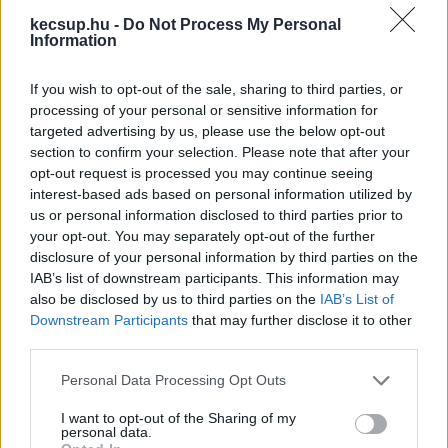
itt, ami nem rendesen használt, vagy egyáltalán 
kecsup.hu -
Do Not Process My Personal
Information
nem használt. Nem intermodális csomópont 
kéne, hanem Kecskemét alsót és a máriavárosi 
If you wish to opt-out of the sale, sharing to third parties, or
vasútállomást felújítani. Ezek megtörténhettek 
processing of your personal or sensitive information for
targeted advertising by us, please use the below opt-out
volna abból a pénzből (5 milliárd forint), amiből a 
section to confirm your selection. Please note that after your
modális csomópont tervezésére költöttünk már.
opt-out request is processed you may continue seeing
interest-based ads based on personal information utilized by
K.Á
.: Ha nagyon kézzelfogható dolgokat akarunk 
us or personal information disclosed to third parties prior to
your opt-out. You may separately opt-out of the further
megnevezni: én pár hónapja bementem egy 
disclosure of your personal information by third parties on the
általános iskolába, és láttam, hogy milyen 
IAB’s list of downstream participants. This information may
állapotok vannak az öltözők mosdójában. 
also be disclosed by us to third parties on the
IAB’s List of
Downstream Participants
that may further disclose it to other
Ráadásul abban az iskolában egy fideszes 
third parties.
képviselő az igazgatóhelyettes. Én nem 
Please note that this website/app uses one or more Google
Personal Data Processing Opt Outs
engedném oda a gyerekemet jó szívvel – 
services and may gather and store information including but
egyszerűen ezeket végig kéne járni és 
not limited to your visit or usage behaviour. You may click to
I want to opt-out of the Sharing of my
personal data.
grant or deny consent to Google and its third-party tags to
megnézni. Ugyanez a helyzet kórházakban. Ha 