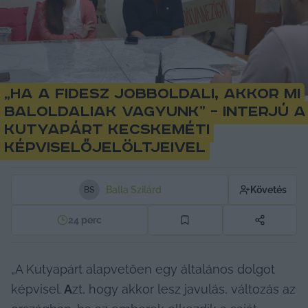
„Ha a Fidesz jobboldali, akkor mi
baloldaliak vagyunk” – interjú a
Kutyapárt kecskeméti
képviselőjelöltjeivel
Balla Szilárd
Követés
B
S
24
perc
„A Kutyapárt alapvetően egy általános dolgot 
képvisel.
 A
zt, hogy akkor lesz javulás, változás az 