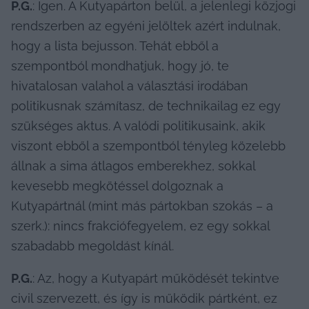
P.G.
: Igen. A Kutyapárton belül, a jelenlegi közjogi 
rendszerben az egyéni jelöltek azért indulnak, 
hogy a lista bejusson. Tehát ebből a 
szempontból mondhatjuk, hogy jó, te 
hivatalosan valahol a választási irodában 
politikusnak számítasz, de technikailag ez egy 
szükséges aktus. A valódi politikusaink, akik 
viszont ebből a szempontból tényleg közelebb 
állnak a sima átlagos emberekhez, sokkal 
kevesebb megkötéssel dolgoznak a 
Kutyapártnál (mint más pártokban szokás – a 
szerk.): nincs frakciófegyelem, ez egy sokkal 
szabadabb megoldást kínál.
P.G.
: Az, hogy a Kutyapárt működését tekintve 
civil szervezett, és így is működik pártként, ez 