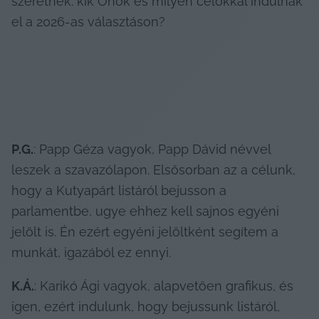
szeretnék: kik Önök és milyen célokkal indulnak 
el a 2026-as választáson?
P.G.
: Papp Géza vagyok, Papp Dávid névvel 
leszek a szavazólapon. Elsősorban az a célunk, 
hogy a Kutyapárt listáról bejusson a 
parlamentbe, ugye ehhez kell sajnos egyéni 
jelölt is. Én ezért egyéni jelöltként segítem a 
munkát, igazából ez ennyi.
K.Á.
: Karikó Ági vagyok, alapvetően grafikus, és 
igen, ezért indulunk, hogy bejussunk listáról, 