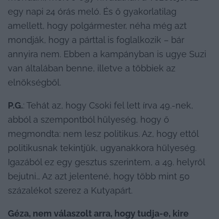
egy napi 24 órás meló. És ő gyakorlatilag 
amellett, hogy polgármester, néha még azt 
mondják, hogy a párttal is foglalkozik – bár 
annyira nem. Ebben a kampányban is ugye Suzi 
van általában benne, illetve a többiek az 
elnökségből.
P.G.
: Tehát az, hogy Csoki fel lett írva 49.-nek, 
abból a szempontból hülyeség, hogy ő 
megmondta: nem lesz politikus. Az, hogy ettől 
politikusnak tekintjük, ugyanakkora hülyeség. 
Igazából ez egy gesztus szerintem, a 49. helyről 
bejutni… Az azt jelentené, hogy több mint 50 
százalékot szerez a Kutyapárt.
Géza, nem válaszolt arra, hogy tudja-e, kire 