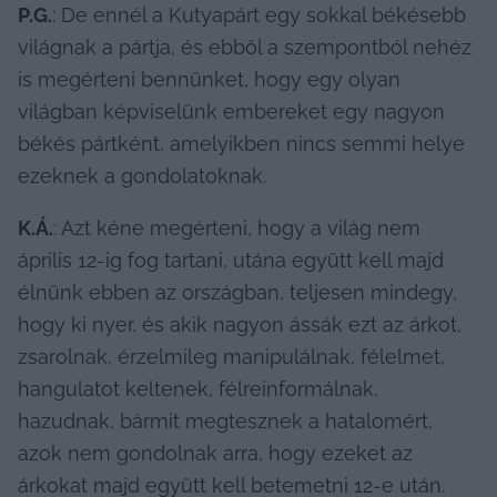
P.G.
: De ennél a Kutyapárt egy sokkal békésebb 
világnak a pártja, és ebből a szempontból nehéz 
is megérteni bennünket, hogy egy olyan 
világban képviselünk embereket egy nagyon 
békés pártként, amelyikben nincs semmi helye 
ezeknek a gondolatoknak.
K.Á.
: Azt kéne megérteni, hogy a világ nem 
április 12-ig fog tartani, utána együtt kell majd 
élnünk ebben az országban, teljesen mindegy, 
hogy ki nyer, és akik nagyon ássák ezt az árkot, 
zsarolnak, érzelmileg manipulálnak, félelmet, 
hangulatot keltenek, félreinformálnak, 
hazudnak, bármit megtesznek a hatalomért, 
azok nem gondolnak arra, hogy ezeket az 
árkokat majd együtt kell betemetni 12-e után. 