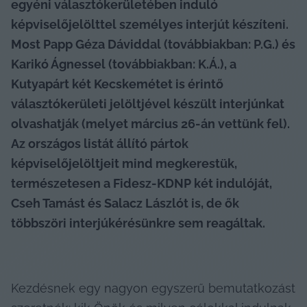
egyéni választókerületében induló 
képviselőjelölttel személyes interjút készíteni. 
Most Papp Géza Dáviddal (továbbiakban: P.G.) és 
Karikó Ágnessel (továbbiakban: K.Á.), a 
Kutyapárt két Kecskemétet is érintő 
választókerületi jelöltjével készült interjúnkat 
olvashatják (melyet március 26-án vettünk fel). 
Az országos listát állító pártok 
képviselőjelöltjeit mind megkerestük, 
természetesen a Fidesz-KDNP két indulóját, 
Cseh Tamást és Salacz Lászlót is, de ők 
többszöri interjúkérésünkre sem reagáltak.
Kezdésnek egy nagyon egyszerű bemutatkozást 