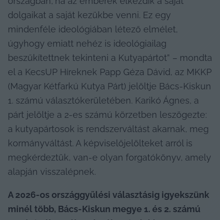
országban,
ha az emberek elkezdik a saját 
dolgaikat a saját kezükbe venni. Ez egy 
mindenféle ideológiában létező elmélet,
úgyhogy emiatt nehéz is ideológiailag 
beszűkítettnek tekinteni a Kutyapártot” – mondta 
el a KecsUP Híreknek Papp Géza Dávid, az MKKP 
(Magyar Kétfarkú Kutya Párt) jelöltje Bács-Kiskun 
1. számú választókerületében. Karikó Ágnes, a 
párt jelöltje a 2-es számú körzetben leszögezte: 
a kutyapártosok is rendszerváltást akarnak, meg 
kormányváltást. A képviselőjelölteket arról is 
megkérdeztük, van-e olyan forgatókönyv, amely 
alapján visszalépnek.
A 2026-os országgyűlési választásig igyekszünk 
minél több, Bács-Kiskun megye 1. és 2. számú 