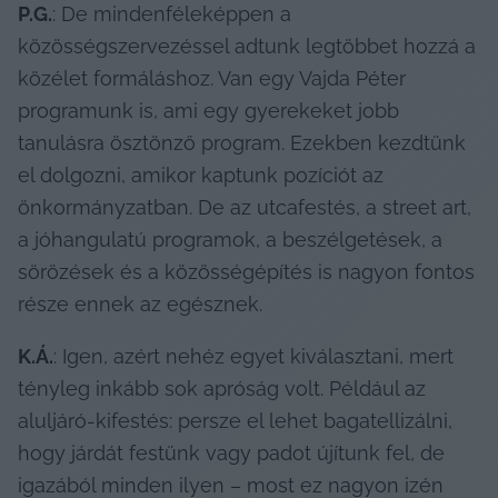
P.G.
: De mindenféleképpen a 
közösségszervezéssel adtunk legtöbbet hozzá a 
közélet formáláshoz. Van egy Vajda Péter 
programunk is, ami egy gyerekeket jobb 
tanulásra ösztönző program. Ezekben kezdtünk 
el dolgozni, amikor kaptunk pozíciót az 
önkormányzatban. De az utcafestés, a street art, 
a jóhangulatú programok, a beszélgetések, a 
sörözések és a közösségépítés is nagyon fontos 
része ennek az egésznek.
K.Á.
: Igen, azért nehéz egyet kiválasztani, mert 
tényleg inkább sok apróság volt. Például az 
aluljáró-kifestés: persze el lehet bagatellizálni, 
hogy járdát festünk vagy padot újítunk fel, de 
igazából minden ilyen – most ez nagyon izén 