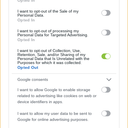
Opted In
use your data for below specified purposes in below Google
erre nincs pénz, akkor mire van?
consent section.
I want to opt-out of the Sale of my
Personal Data.
Tehát akkor összefoglalva mindennel baj van?
Opted In
I want to opt-out of processing my
Personal Data for Targeted Advertising.
HIRDETÉS
Opted In
I want to opt-out of Collection, Use,
Retention, Sale, and/or Sharing of my
Personal Data that Is Unrelated with the
Purposes for which it was collected.
Opted Out
Google consents
I want to allow Google to enable storage
related to advertising like cookies on web or
P.G.: Igen, ezt hozzá lehet tenni. De ez egy fontos 
device identifiers in apps.
dolog, hogy most már nyugodtan 
I want to allow my user data to be sent to
gondolkodhatunk úgy, hogy újra kell építeni ezt 
Google for online advertising purposes.
az egész országot. Nem kell azon gondolkodni, 