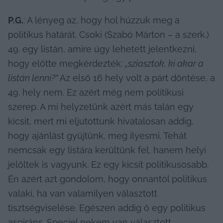
P.G.
: A lényeg az, hogy hol húzzuk meg a 
politikus határát. Csoki (Szabó Márton – a szerk.) 
49. egy listán, amire úgy lehetett jelentkezni, 
hogy előtte megkérdezték: 
„s
ziasztok, ki akar a 
listán lenni?” 
Az első 16 hely volt a párt döntése, a 
49. hely nem. Ez azért még nem politikusi 
szerep. A mi helyzetünk azért más talán egy 
kicsit, mert mi eljutottunk hivatalosan addig, 
hogy ajánlást gyűjtünk, meg ilyesmi. Tehát 
nemcsak egy listára kerültünk fel, hanem helyi 
jelöltek is vagyunk. Ez egy kicsit politikusosabb. 
Én azért azt gondolom, hogy onnantól politikus 
valaki, ha van valamilyen választott 
tisztségviselése. Egészen addig ő egy politikus 
aspiráns. Speciel nekem van választott 