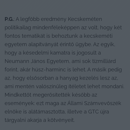
P.G.
: A legfőbb eredmény Kecskeméten 
politikailag mindenféleképpen az volt, hogy két 
fontos tematikát is behoztunk a kecskeméti 
egyetem alapítványát érintő ügybe. Az egyik, 
hogy a késedelmi kamatra is jogosult a 
Neumann János Egyetem, ami sok tízmilliárd 
forint, akár húsz-harminc is lehet. A másik pedig 
az, hogy elsősorban a hanyag kezelés lesz az, 
ami mentén valószínűleg ítéletet lehet mondani. 
Mindkettőt megerősítették később az 
események: ezt maga az Állami Számvevőszék 
elnöke is alátámasztotta, illetve a GTC újra 
tárgyalni akarja a kötvényeit.