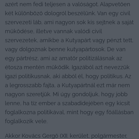
azért nem fedi teljesen a valóságot. Alapvetően 
két különböző dologról beszélünk. Van egy civil 
szervezeti láb, ami nagyon sok kis sejtnek a saját 
működése, illetve vannak valódi civil 
szervezetek, amikbe a Kutyapárt vagy pénzt tett, 
vagy dolgoznak benne kutyapártosok. De van 
egy pártrész, ami az amatőr politizálásnak az 
étosza mentén működik. Igazából azt nevezzük 
igazi politikusnak, aki abból él, hogy politikus. Az 
a legrosszabb fajta, a Kutyapártnál ezt már nem 
nagyon szeretjük. Mi úgy gondoljuk, hogy jobb 
lenne, ha tíz ember a szabadidejében egy kicsit 
foglalkozna politikával, mint hogy egy főállásban 
foglalkozik vele.
Akkor Kovács Gergő (XII. kerület, polgármester, 