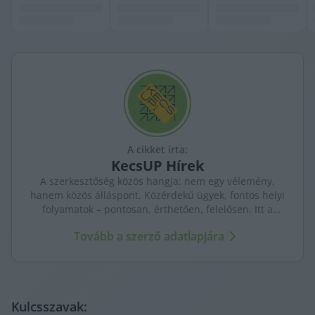
A cikket írta:
KecsUP
Hírek
A szerkesztőség közös hangja: nem egy vélemény,
hanem közös álláspont. Közérdekű ügyek, fontos helyi
folyamatok – pontosan, érthetően, felelősen. Itt a
KecsUP maga szólal meg.
Tovább a szerző adatlapjára
Kulcsszavak: