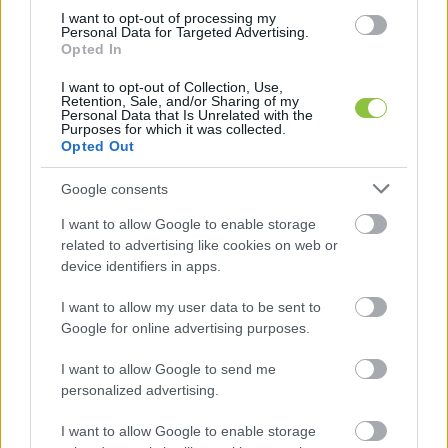
Mi a KecsUP-nál azt gondoljuk, hogy ez helyben 
I want to opt-out of processing my
különösen fontos kérdés. Mert a helyi 
Personal Data for Targeted Advertising.
Opted In
tájékozottság nem magától van. Ahhoz, hogy 
legyen, aki kérdez, utánanéz, elmagyaráz, 
I want to opt-out of Collection, Use,
Retention, Sale, and/or Sharing of my
számon kér és összeköti egymással a város 
Personal Data that Is Unrelated with the
Purposes for which it was collected.
ügyeit, munka kell, idő kell, háttér kell. A helyi 
Opted Out
nyilvánosság érték, de nem működik magától.
Google consents
I want to allow Google to enable storage
related to advertising like cookies on web or
device identifiers in apps.
Ezért kérjük idén mi is az adó 1%-át.
I want to allow my user data to be sent to
Google for online advertising purposes.
Nem plusz pénzt kérünk. Egy döntést kérünk. 
I want to allow Google to send me
personalized advertising.
Azt, hogy az az összeg, amiről egyébként te 
rendelkezhetsz, ne tűnjön el a nagy egészben, 
I want to allow Google to enable storage