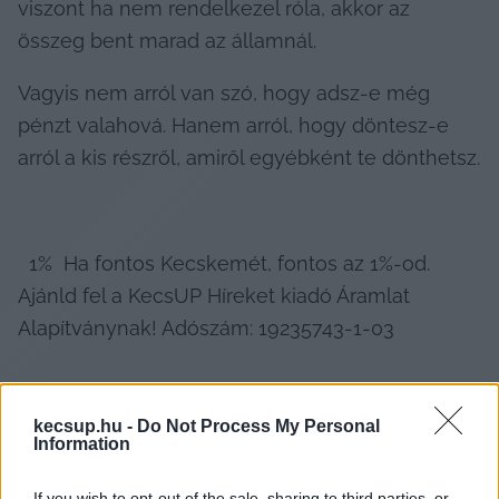
viszont ha nem rendelkezel róla, akkor az 
összeg bent marad az államnál.
Vagyis nem arról van szó, hogy adsz-e még 
pénzt valahová. Hanem arról, hogy döntesz-e 
arról a kis részről, amiről egyébként te dönthetsz.
  1%  Ha fontos Kecskemét, fontos az 1%-od. 
Ajánld fel a KecsUP Híreket kiadó Áramlat 
Alapítványnak! Adószám: 19235743-1-03   
kecsup.hu -
Do Not Process My Personal
Information
If you wish to opt-out of the sale, sharing to third parties, or