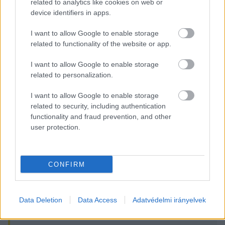
related to analytics like cookies on web or
hanem maradjon ott, ahol valóban számít.
device identifiers in apps.
I want to allow Google to enable storage
HIRDETÉS
related to functionality of the website or app.
I want to allow Google to enable storage
related to personalization.
I want to allow Google to enable storage
related to security, including authentication
functionality and fraud prevention, and other
user protection.
Ha fontos Kecskemét, fontos az 1%-od!
CONFIRM
Áramlat Alapítvány
Data Deletion
Data Access
Adatvédelmi irányelvek
Adószám:
19235743-1-03