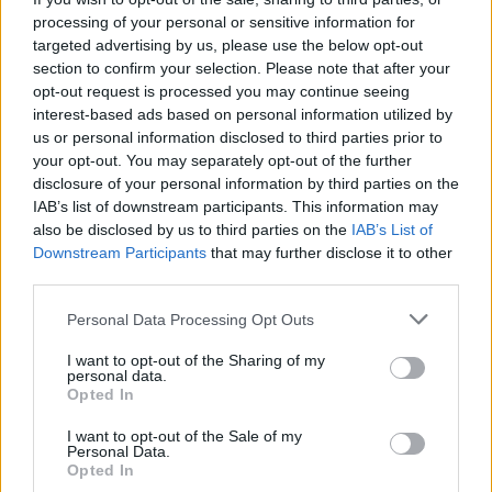
Országosan ez nem aprópénz. Évről évre 
processing of your personal or sensitive information for
hatalmas összegek jutnak el civil 
targeted advertising by us, please use the below opt-out
section to confirm your selection. Please note that after your
szervezetekhez az adófizetők felajánlásaiból, de 
opt-out request is processed you may continue seeing
az is látszik, hogy sokan továbbra sem élnek 
interest-based ads based on personal information utilized by
ezzel a lehetőséggel. Van, aki elfelejti, van, aki 
us or personal information disclosed to third parties prior to
your opt-out. You may separately opt-out of the further
nem is tudja pontosan, hogyan működik, és van, 
disclosure of your personal information by third parties on the
aki mindig halogatja. Így viszont pénz marad 
IAB’s list of downstream participants. This information may
bent a rendszerben, amely helyi ügyeket, 
also be disclosed by us to third parties on the
IAB’s List of
Downstream Participants
that may further disclose it to other
közösségeket, szervezeteket is segíthetne.
third parties.
És ez nem csak országos kérdés, Kecskeméten 
Please note that this website/app uses one or more Google
Personal Data Processing Opt Outs
services and may gather and store information including but
is ugyanerről van szó. Minden olyan fel nem 
not limited to your visit or usage behaviour. You may click to
I want to opt-out of the Sharing of my
ajánlott 1% olyan pénz, amely nem helyi 
personal data.
grant or deny consent to Google and its third-party tags to
Opted In
use your data for below specified purposes in below Google
kezdeményezéseket, nem helyi ügyeket, nem a 
consent section.
I want to opt-out of the Sale of my
város nyilvánosságát erősíti.
Personal Data.
Opted In