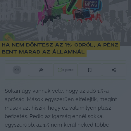
Ha nem döntesz az 1%-odról, a pénz
bent marad az államnál
2
perc
K
H
Sokan úgy vannak vele, hogy az adó 1%-a 
apróság. Mások egyszerűen elfelejtik, megint 
mások azt hiszik, hogy ez valamilyen plusz 
befizetés. Pedig az igazság ennél sokkal 
egyszerűbb: az 1% nem kerül neked többe, 