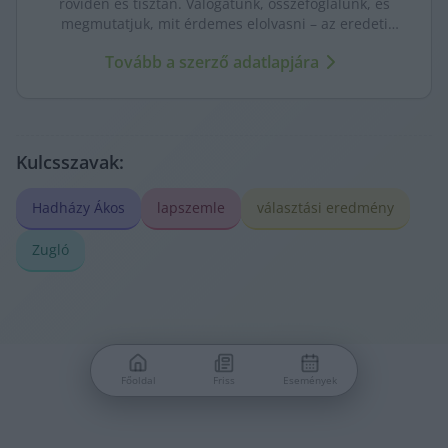
röviden és tisztán. Válogatunk, összefoglalunk, és
megmutatjuk, mit érdemes elolvasni – az eredeti
forrásokra mutatva. Gyors tájékozódás, egy helyen.
Tovább a szerző adatlapjára
Kulcsszavak:
Hadházy Ákos
lapszemle
választási eredmény
Zugló
Főoldal
Friss
Események