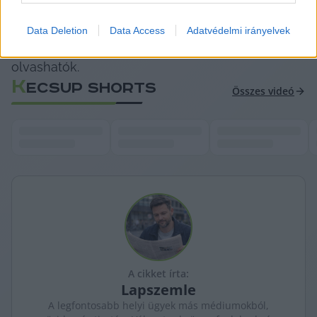
kérdése” – fűzte hozzá.
Data Deletion
Data Access
Adatvédelmi irányelvek
A további részletek a 
24.hu interjújában
olvashatók.
K
ECSUP SHORTS
Összes videó
A cikket írta:
Lapszemle
A legfontosabb helyi ügyek más médiumokból,