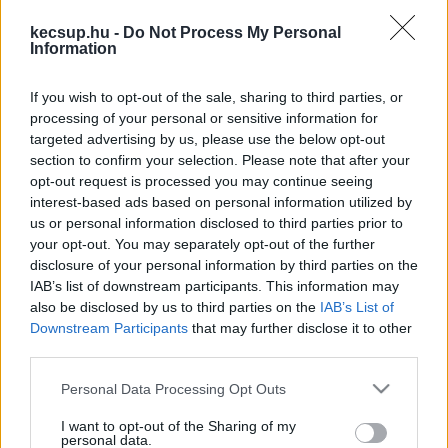
kecsup.hu -
Do Not Process My Personal
„2016 óta országgyűlési képviselő, ez az időszak 
Information
a tegnapi eredmények tükrében véget ért. Mire 
If you wish to opt-out of the sale, sharing to third parties, or
a legbüszkébb ebből az időszakból?” – hangzott 
processing of your personal or sensitive information for
el az újságírói kérdés, amire Hadházy Ákos 
targeted advertising by us, please use the below opt-out
elmondta, a mostani eredményre. „Talán nem 
section to confirm your selection. Please note that after your
opt-out request is processed you may continue seeing
szerénytelenség, ha azt mondom: nekem is volt 
interest-based ads based on personal information utilized by
benne szerepem – ezt sokan meg is üzenték 
us or personal information disclosed to third parties prior to
your opt-out. You may separately opt-out of the further
nekem a választás után. Azt gondolom, abban is 
disclosure of your personal information by third parties on the
szerepet játszottam, hogy Magyar Péternek 
IAB’s list of downstream participants. This information may
kinyílt a szeme” – mondta, hozzátéve, nagyon 
also be disclosed by us to third parties on the
IAB’s List of
Downstream Participants
that may further disclose it to other
reméli, hogy azok az ügyek, amelyeket 
third parties.
bemutatott, hozzájárultak ahhoz, hogy a nyertes 
Please note that this website/app uses one or more Google
Personal Data Processing Opt Outs
pártvezető átállt a másik oldalra. De Hadházy 
services and may gather and store information including but
büszke azokra az emberekre is, akik néha pár 
not limited to your visit or usage behaviour. You may click to
I want to opt-out of the Sharing of my
personal data.
grant or deny consent to Google and its third-party tags to