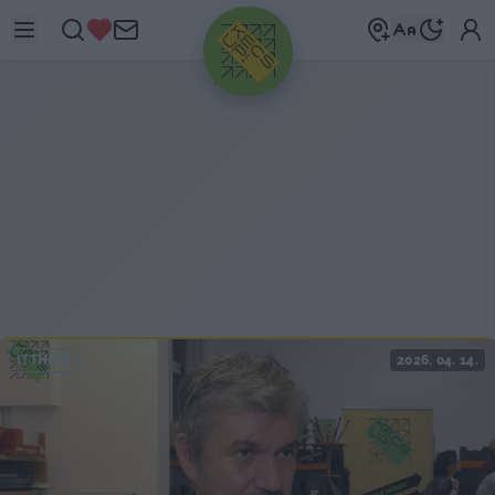
HIRDETÉS
ITTHON
2026. 04. 14.