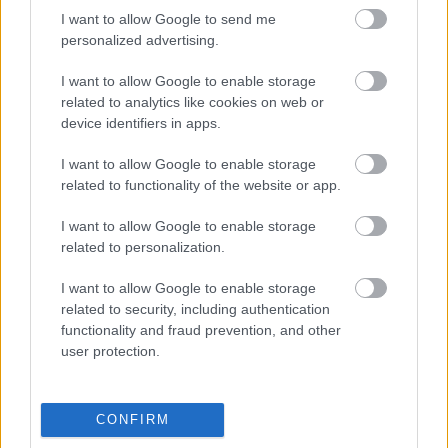
I want to allow Google to send me
tartja, különösen más ellenzéki képviselők 1-2 
personalized advertising.
százalékos eredményéhez képest.
I want to allow Google to enable storage
related to analytics like cookies on web or
device identifiers in apps.
I want to allow Google to enable storage
related to functionality of the website or app.
I want to allow Google to enable storage
A kérdésre, hogy mit üzenne a leendő Tisza-
related to personalization.
kormánynak, csak annyit válaszolt: „Nem vagyok 
I want to allow Google to enable storage
abban a helyzetben, hogy üzengessek, és 
related to security, including authentication
szerintem a tanácsaimra sem szorulnak rá.” 
functionality and fraud prevention, and other
Egyetlen javaslata mégis volt, hogy az új 
user protection.
kormány ne habozzon majd a maffia igazi 
főnökeit tényleg nagyon gyorsan börtönbe tenni. 
CONFIRM
„Ez most a kétharmaddal tényleg csak szándék 