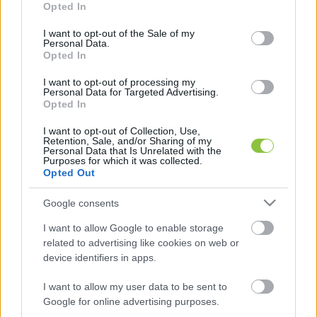
százan, máskor tízezren kimentek tüntetni a 
Opted In
use your data for below specified purposes in below Google
budapesti terekre vagy az Erzsébet hídra.
consent section.
I want to opt-out of the Sale of my
Personal Data.
Opted In
I want to opt-out of processing my
A saját, 16,35 százalékos eredménye nem érte 
Personal Data for Targeted Advertising.
Opted In
meglepetésként, mert a közvélemény-
kutatások és az emberekkel folytatott 
I want to opt-out of Collection, Use,
Retention, Sale, and/or Sharing of my
beszélgetések is ezt sejtették. „Sokan mondták: 
Personal Data that Is Unrelated with the
Purposes for which it was collected.
támogatnak és szeretnek, de aggódnak, hogyha 
Opted Out
nem a Tiszára szavaznak, akkor veszélyben 
Google consents
lehet a parlamenti többség” – idézte fel. Nem 
I want to allow Google to enable storage
bánta meg, hogy nem lépett vissza, mert a 
related to advertising like cookies on web or
kutatások alapján úgy látta, nem veszélyezteti a 
device identifiers in apps.
rendszerváltást. A 16,35 százalékos eredményt 
I want to allow my user data to be sent to
tudomásul veszi, és bár ez a felhatalmazás most 
Google for online advertising purposes.
nem elég a folytatáshoz, mégis megtisztelőnek 