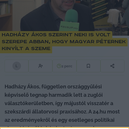
Hadházy Ákos szerint neki is volt
szerepe abban, hogy Magyar Péternek
kinyílt a szeme
2
perc
L
Hadházy Ákos, független országgyűlési 
képviselő tegnap harmadik lett a zuglói 
választókerületben, így májustól visszatér a 
szekszárdi állatorvosi praxisához. A 24.hu most 
az eredményekről és egy esetleges politikai 
visszatérésről is kérdezte. Lapszemle.