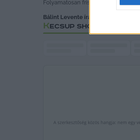
Folyamatosan frissülő napi hírfolya
Bálint Levente írása.
K
ECSUP SHORTS
A szerkesztőség közös hangja: nem egy vé