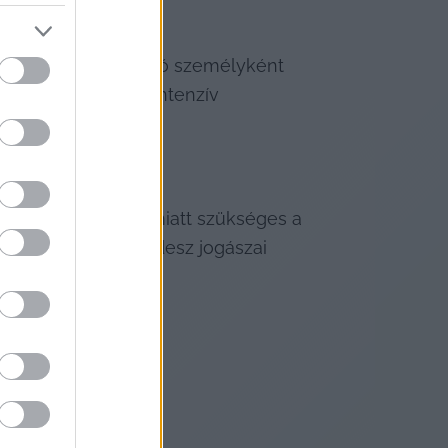
on belül.
y, a párthoz tartozó személyként 
erint a háttérben intenzív 
ó „gyűlöletcunami” miatt szükséges a 
értesültek, és a Fidesz jogászai 
t.