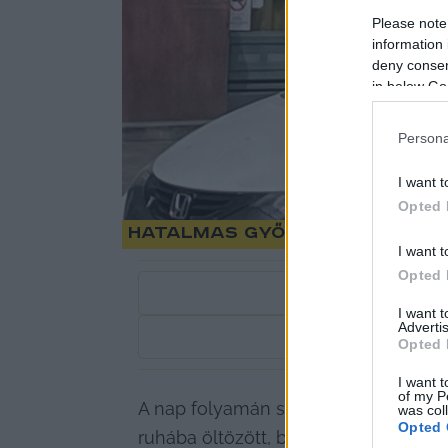
Please note
information 
deny consent
in below Go
Persona
I want t
Opted 
Hatalmas győzelemre számít 
I want t
Opted 
I want 
Advertis
1
perc
Opted 
I want t
of my P
A nap folyamán szokatlan jelenetekre
was col
Opted 
ruhába öltözött, biztonsági őrnek ki