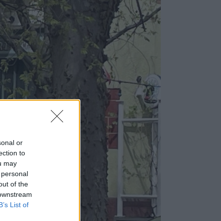
sonal or
ection to
ou may
 personal
out of the
 downstream
B’s List of