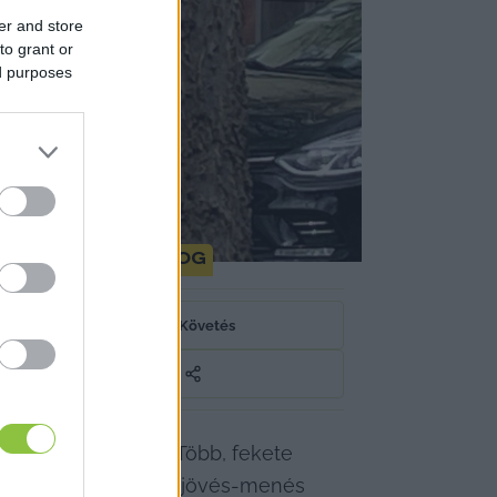
er and store
to grant or
ed purposes
Tisza csalni fog
Követés
desz iroda előtt. Több, fekete 
háttérben folyamatos jövés-menés 