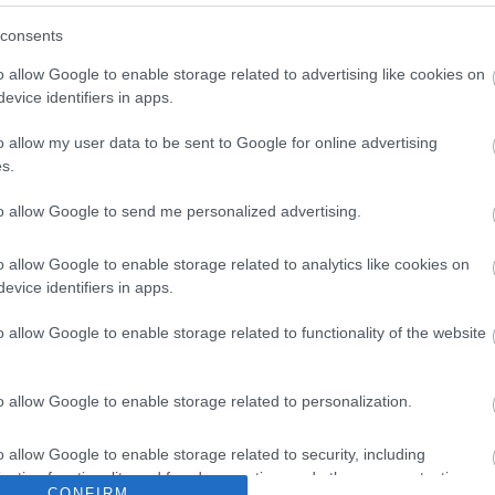
rthoz köthető személy is felbukkant egy rövid időszak
consents
s férfiak nem kívántak nyilatkozni, később azonban eg
o allow Google to enable storage related to advertising like cookies on
evice identifiers in apps.
ől, és röviden válaszolt a kérdéseinkre. Elmondása sz
, hogy a Fidesz „hatalmas győzelmet” fog aratni.
o allow my user data to be sent to Google for online advertising
s.
to allow Google to send me personalized advertising.
ogy a Tisza Párt szimpatizánsai részéről tapasztalhat
o allow Google to enable storage related to analytics like cookies on
több Tisza Párthoz köthető választási manipulációról 
evice identifiers in apps.
árják az általuk feltételezett választási visszaéléseke
o allow Google to enable storage related to functionality of the website
o allow Google to enable storage related to personalization.
o allow Google to enable storage related to security, including
cation functionality and fraud prevention, and other user protection.
CONFIRM