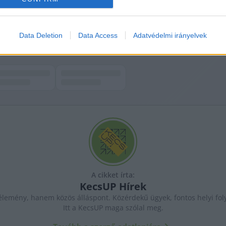
munkat 
ITT
 találják.
Data Deletion
Data Access
Adatvédelmi irányelvek
A cikket írta:
KecsUP
Hírek
lemény, hanem közös álláspont. Közérdekű ügyek, fontos helyi fol
Itt a KecsUP maga szólal meg.