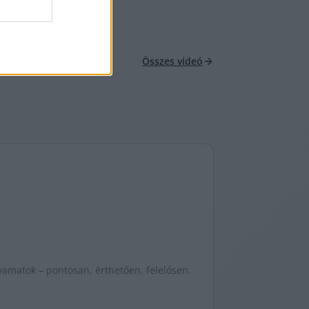
Összes videó
yamatok – pontosan, érthetően, felelősen.