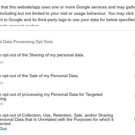
 that this website/app uses one or more Google services and may gath
including but not limited to your visit or usage behaviour. You may click 
 to Google and its third-party tags to use your data for below specifi
ogle consent section.
l Data Processing Opt Outs
o opt-out of the Sharing of my personal data.
In
a kecskeméti Fidesz, de félnek, hogy a 
o opt-out of the Sale of my Personal Data.
In
KecsUP Hírek
K
H
to opt-out of processing my Personal Data for Targeted
ing.
In
o opt-out of Collection, Use, Retention, Sale, and/or Sharing
ersonal Data that Is Unrelated with the Purposes for which it
 lehettek figyelmesek a kecskemétiek a Rákóczi úti Fi
lected.
Out
néző férfi tűnt fel az épület közelében, miközben a 