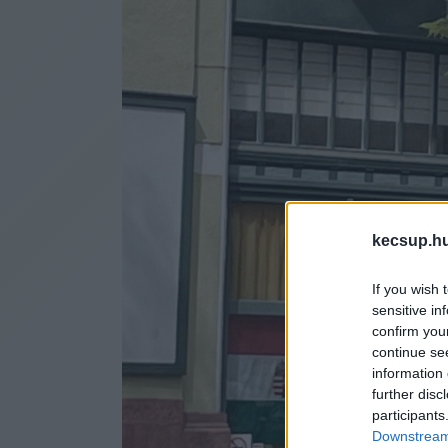
kecsup.h
If you wish 
sensitive in
confirm you
continue se
information 
further disc
participants
Downstream 