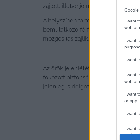
zajlott, illetve jó néhány kormánypá
Google 
A helyszínen tartózkodó fekete ruhá
I want t
web or d
bemutatkozó férfi kilépett az épületb
mozgósítás zajlik, és meggyőződésük
I want t
purpose
I want 
Az őrök jelenlétét azzal indokolta, h
I want t
fokozott biztonság. Hozzátette, hogy 
web or d
jelenleg is dolgoznak azon, hogy felt
I want t
or app.
I want t
I want t
authenti