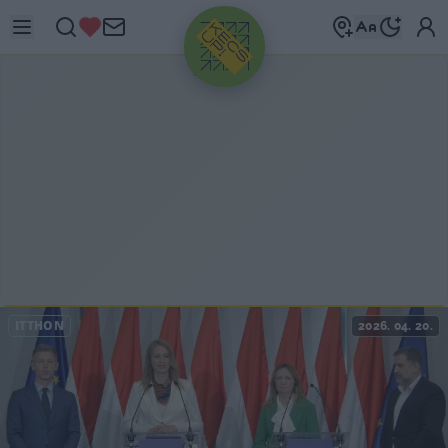
HIRDETÉS
ITTHON
2026. 04. 20.