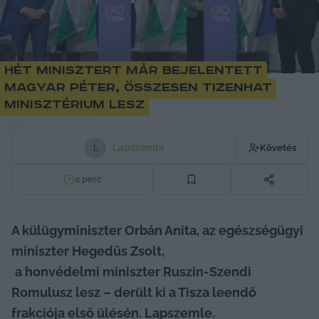
Hét minisztert már bejelentett
Magyar Péter, összesen tizenhat
minisztérium lesz
Lapszemle
Követés
L
2
perc
A külügyminiszter Orbán Anita, az egészségügyi 
miniszter Hegedűs Zsolt,
a honvédelmi miniszter Ruszin-Szendi 
Romulusz lesz – derült ki a Tisza leendő 
frakciója első ülésén. Lapszemle.