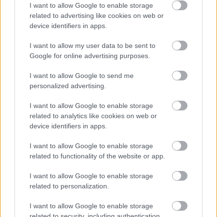
I want to allow Google to enable storage
az élő környezetért felelős miniszter, régi 
related to advertising like cookies on web or
nevén környezetvédelmi miniszter Gajdos 
device identifiers in apps.
László,
I want to allow my user data to be sent to
Google for online advertising purposes.
az agrár- és élelmiszerminiszter pedig Bóna 
I want to allow Google to send me
Szabolcs.
personalized advertising.
I want to allow Google to enable storage
Mind elfogadták a felkérést. Magyar Péter 
related to analytics like cookies on web or
elismételte, hogy várhatóan 16 miniszter lesz a 
device identifiers in apps.
kormányban, és hangsúlyozta, az Antall-
I want to allow Google to enable storage
kormányban és az Orbán-kormányban is több 
related to functionality of the website or app.
miniszter volt ennél.
I want to allow Google to enable storage
related to personalization.
Magyar Péter arról is beszélt, hogy nincsenek 
olyan ötleteik, hogy előrehozott önkormányzati 
I want to allow Google to enable storage
related to security, including authentication