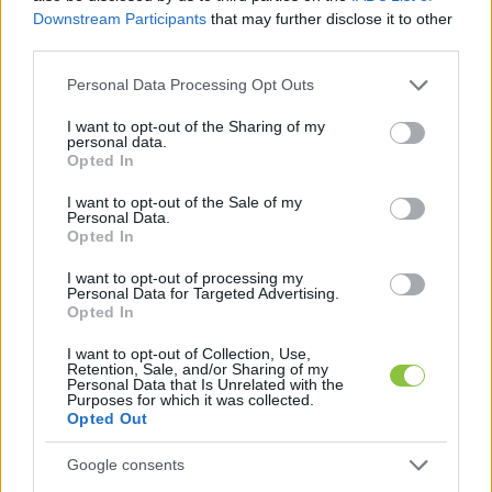
Downstream Participants
that may further disclose it to other
third parties.
Please note that this website/app uses one or more Google
Personal Data Processing Opt Outs
services and may gather and store information including but
not limited to your visit or usage behaviour. You may click to
I want to opt-out of the Sharing of my
a pénzügyminiszter Kármán András lesz,
personal data.
grant or deny consent to Google and its third-party tags to
Opted In
use your data for below specified purposes in below Google
consent section.
a gazdasági- és energetikai miniszter 
I want to opt-out of the Sale of my
Personal Data.
Kapitány István,
Opted In
I want to opt-out of processing my
Personal Data for Targeted Advertising.
a külügyminiszter Orbán Anita,
Opted In
I want to opt-out of Collection, Use,
az egészségügyi miniszter Hegedűs Zsolt,
Retention, Sale, and/or Sharing of my
Personal Data that Is Unrelated with the
Purposes for which it was collected.
Opted Out
a honvédelmi miniszter Ruszin-Szendi 
Romulusz,
Google consents