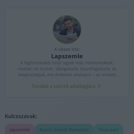
A cikket írta:
Lapszemle
A legfontosabb helyi ügyek más médiumokból,
röviden és tisztán. Válogatunk, összefoglalunk, és
megmutatjuk, mit érdemes elolvasni – az eredeti
forrásokra mutatva. Gyors tájékozódás, egy helyen.
Tovább a szerző adatlapjára
Kulcsszavak:
lapszemle
Ruszin-Szendi Romulusz
Tisza-part