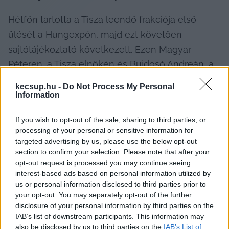
Hétfőn tartotta a Tisza leendő frakciója első 
ülését a Hungexpón, majd ezt követően 
sajtótájékoztató következett. Ezen Magyar 
Péteren, a Tisza elnökén és Bujdosó Andreán, a 
Tisza leendő frakcióvezetőjén kívül beszélt 
kecsup.hu -
Do Not Process My Personal
Forsthoffer Ágnes is, akit az Országgyűlés új 
Information
elnökének jelöl a párt, valamint Tóth Péter 
If you wish to opt-out of the sale, sharing to third parties, or
kampányfőnök.
processing of your personal or sensitive information for
targeted advertising by us, please use the below opt-out
section to confirm your selection. Please note that after your
opt-out request is processed you may continue seeing
A 
Telex tudósításából
 kiderül, Magyar azt 
interest-based ads based on personal information utilized by
us or personal information disclosed to third parties prior to
mondta, hét minisztert be tud jelenteni:
your opt-out. You may separately opt-out of the further
disclosure of your personal information by third parties on the
IAB’s list of downstream participants. This information may
also be disclosed by us to third parties on the
IAB’s List of