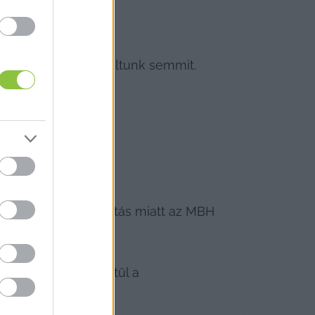
onatkozóan nem találtunk semmit.
t tervezett karbantartás miatt az MBH 
cre, azokon keresztül a 