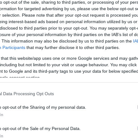
to opt-out of the sale, sharing to third parties, or processing of your per
formation for targeted advertising by us, please use the below opt-out s
edden belépni az MBH Bank netban
r selection. Please note that after your opt-out request is processed y
eing interest-based ads based on personal information utilized by us or
disclosed to third parties prior to your opt-out. You may separately opt-
losure of your personal information by third parties on the IAB’s list of
. This information may also be disclosed by us to third parties on the
IA
Hraskó István
H
I
Participants
that may further disclose it to other third parties.
 that this website/app uses one or more Google services and may gath
including but not limited to your visit or usage behaviour. You may click 
 to Google and its third-party tags to use your data for below specifi
táshoz szükséges SMS-t, ezért kedden – április 14-
ogle consent section.
kecskeméti olvasónk a KecsUP Hírek szerkesztőségét
l Data Processing Opt Outs
ák, országos rendszerprobléma áll fenn, így még egy
em tapasztalt gondot. Az ügyben megkerestük az MBH
o opt-out of the Sharing of my personal data.
In
zeretett volna a netbankon keresztül, de többszöri pr
fiókjába, ott mondták neki, hogy országos rendszerhib
o opt-out of the Sale of my Personal Data.
In
ott róla tájékoztatást.