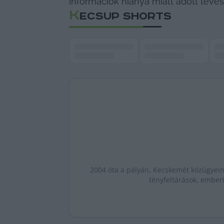
információk hiánya miatt adott téves
K
ECSUP SHORTS
2004 óta a pályán, Kecskemét közügyeine
tényfeltárások, emberi