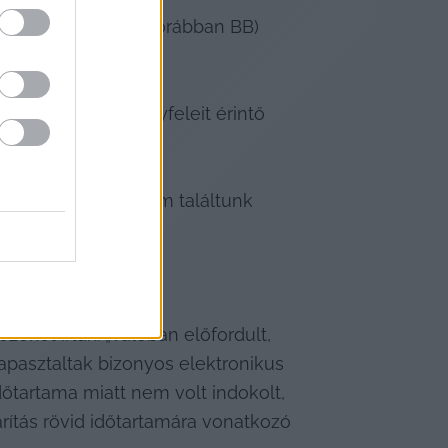
t az MBH Netbank (korábban BB) 
. bankkártyás ügyfeleit érintő 
várható.
-re vonatkozóan nem találtunk 
etbankba.
ket írták: „Valóban előfordult, 
pasztaltak bizonyos elektronikus 
dőtartama miatt nem volt indokolt, 
rítás rövid időtartamára vonatkozó 