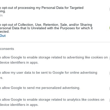
to opt-out of processing my Personal Data for Targeted
ing.
In
antartási információk
 menüpontot, de április 14-re v
o opt-out of Collection, Use, Retention, Sale, and/or Sharing
ersonal Data that Is Unrelated with the Purposes for which it
lected.
Out
consents
o allow Google to enable storage related to advertising like cookies on
evice identifiers in apps.
o allow my user data to be sent to Google for online advertising
lis 17. péntek 22:00 és április 18. szombat 02:00 közöt
s.
App nem lesz elérhető.
to allow Google to send me personalized advertising.
5. között négy MBH-s ATM nem (volt) elérhető 30-30 per
o allow Google to enable storage related to analytics like cookies on
ak.
evice identifiers in apps.