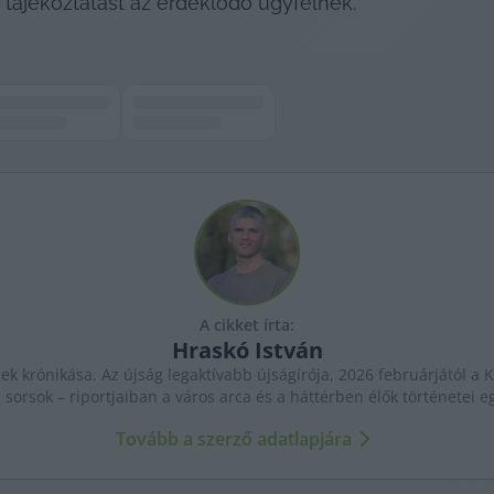
 tájékoztatást az érdeklődő ügyfélnek.”
A cikket írta:
Hraskó
István
k krónikása. Az újság legaktívabb újságírója, 2026 februárjától a K
 sorsok – riportjaiban a város arca és a háttérben élők történetei 
Tovább a szerző adatlapjára