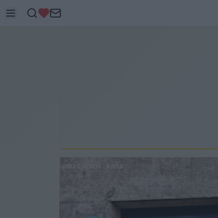
MEGYÉBEN
-
BANK