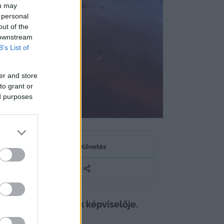
ou may
 personal
out of the
 downstream
B’s List of
er and store
to grant or
ed purposes
pviselője
Követés
iai szervezetének képviselője. 