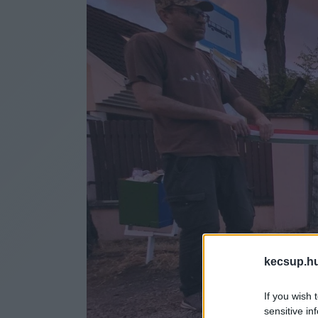
kecsup.h
If you wish 
sensitive in