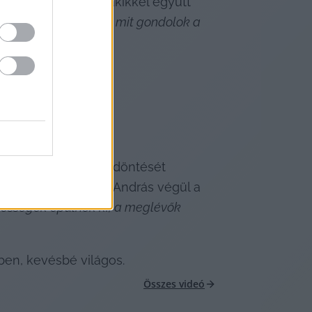
 lakosok között, akikkel együtt 
lvécián bemutatni, mit gondolok a 
épviselő elmondta: döntését 
indenkinek”
. Kovács András végül a 
özösségek épülnek ki, a meglévők 
ben, kevésbé világos.
Összes videó