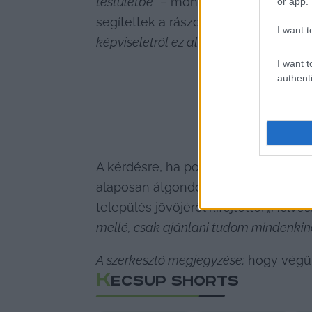
testületbe”
 – mondta a távozó képvis
or app.
segítettek a rászorulóknak, szépítet
I want t
képviseletről ez alatt a szűk két év alat
I want t
authenti
A kérdésre, ha pont ezért a helyi tá
alaposan átgondolta, sok jókívánság
település jövőjéről kifejtette, 
„Helvéci
mellé, csak ajánlani tudom mindenkin
A szerkesztő megjegyzése:
 hogy végül
K
ECSUP SHORTS