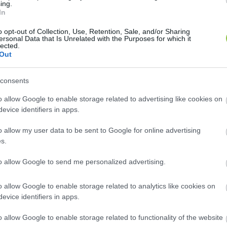
ing.
In
tatom Önöket, hogy a mai nappal lemondtam a helvéciai 
o opt-out of Collection, Use, Retention, Sale, and/or Sharing
testület felé; az a jogszabályoknak megfelelően a beje
ersonal Data that Is Unrelated with the Purposes for which it
lected.
glegessé
” – közölte 
Kovács András
 egy 
Facebook-bej
Out
ényét fejezte ki, hogy az elmúlt időszakban sikerült a
lési képviselőnek tanúsítania kell. 
„Remélem, hogy az
consents
dményekre. Ha tevékenységem során bárkit megbántottam
o allow Google to enable storage related to advertising like cookies on
evice identifiers in apps.
o allow my user data to be sent to Google for online advertising
s.
to allow Google to send me personalized advertising.
indult az önkormányzati választáson, az volt a célja, ho
o allow Google to enable storage related to analytics like cookies on
evice identifiers in apps.
tkeztem az Magyar Kétfarkú Kutya Párt (MKKP) jelölt ok
 nevem mellett. Ami a polgároknak elég volt arra, hog
o allow Google to enable storage related to functionality of the website