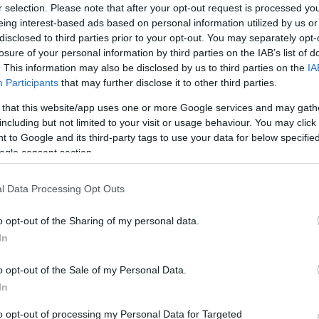
r selection. Please note that after your opt-out request is processed y
eing interest-based ads based on personal information utilized by us or
disclosed to third parties prior to your opt-out. You may separately opt-
losure of your personal information by third parties on the IAB’s list of
. This information may also be disclosed by us to third parties on the
IA
Participants
that may further disclose it to other third parties.
 that this website/app uses one or more Google services and may gath
including but not limited to your visit or usage behaviour. You may click 
 to Google and its third-party tags to use your data for below specifi
ogle consent section.
vács András, a Kutyapárt helvéciai ké
l Data Processing Opt Outs
Latyák Balázs
L
B
o opt-out of the Sharing of my personal data.
In
o opt-out of the Sale of my Personal Data.
In
ndrás, a Magyar Kétfarkú Kutya Párt (MKKP) helvéc
stületi ülésen válik véglegessé.
to opt-out of processing my Personal Data for Targeted