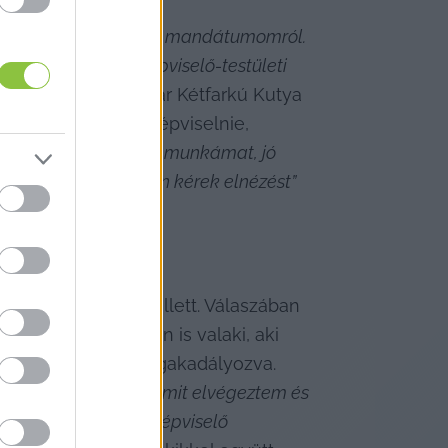
települési képviselői mandátumomról. 
lentést követő képviselő-testületi 
egyzésben
. A Magyar Kétfarkú Kutya 
zt a hozzáállást képviselnie, 
ok, akik ismerték a munkámat, jó 
 volna, attól ezúton kérek elnézést”
A KecsUP Hírek megkereste a leköszönő képviselőt, hogy megtudjuk, pontosan miért döntött a távozása mellett. Válaszában 
gy legyen Helvécián is valaki, aki 
kiáll azokért, akik nincsenek meghallgatva, ha a település vezetés simlizne, akkor az legyen bemutatva, megakadályozva. 
tató tanfolyamára, amit elvégeztem és 
y beválasszanak a képviselő 