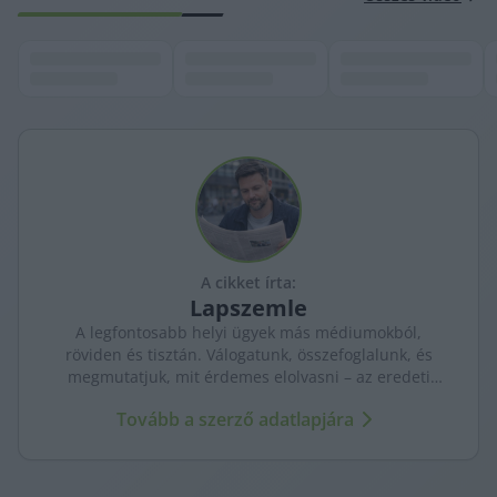
A cikket írta:
Lapszemle
A legfontosabb helyi ügyek más médiumokból,
röviden és tisztán. Válogatunk, összefoglalunk, és
megmutatjuk, mit érdemes elolvasni – az eredeti
forrásokra mutatva. Gyors tájékozódás, egy helyen.
Tovább a szerző adatlapjára