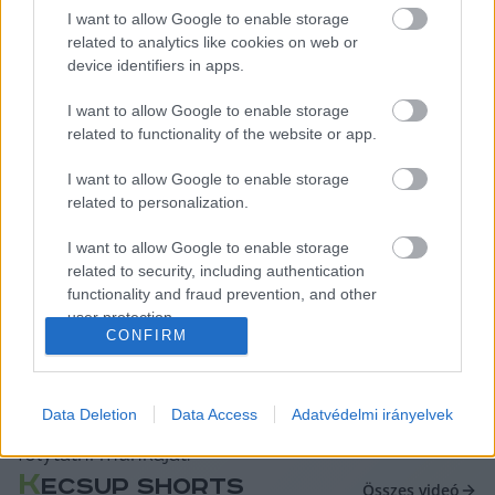
folyamatban lévő ügyeket még lezárják, és 
I want to allow Google to enable storage
related to analytics like cookies on web or
augusztus 31-ig átadják azokat a következő 
device identifiers in apps.
alpolgármesternek – áll a cikkben.
I want to allow Google to enable storage
Tóth-Szántai József miskolci polgármester 
related to functionality of the website or app.
egyébként később egy Facebook-bejegyzést 
I want to allow Google to enable storage
tett közzé
, amelyből kiderült, hogy az 
related to personalization.
alpolgármester mellett Bajusz Gábor, a Fidesz 
I want to allow Google to enable storage
miskolci frakcióvezetője is benyújtotta 
related to security, including authentication
lemondását a posztról. A miskolci közgyűlés 
functionality and fraud prevention, and other
user protection.
ülésén pedig Tóth-Szántai József azt is 
CONFIRM
bejelentette, hogy Czinkné Sztán Anikó 
önkormányzati képviselő kilép a Fidesz 
Data Deletion
Data Access
Adatvédelmi irányelvek
frakciójából és független képviselőként fogja 
folytatni munkáját.
K
ECSUP SHORTS
Összes videó