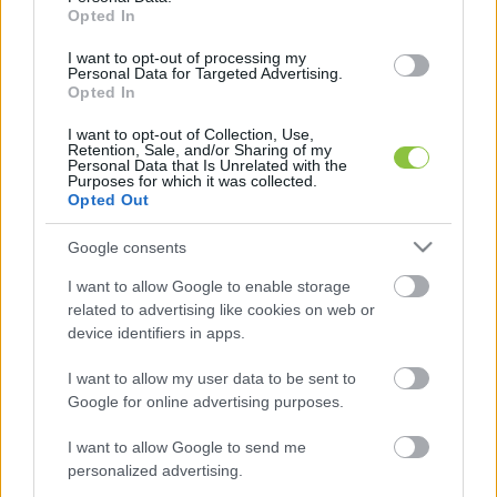
Opted In
felhatalmazást adtak, amely után mindenkinek 
le kell vonnia a megfelelő következtetéseket. 
I want to opt-out of processing my
Personal Data for Targeted Advertising.
Hozzátette, nem szeretné, ha személye akadályt 
Opted In
jelentene abban, hogy Miskolc a következő 
I want to opt-out of Collection, Use,
Retention, Sale, and/or Sharing of my
időszakban fejlődni tudjon, forrásokhoz jusson, 
Personal Data that Is Unrelated with the
Purposes for which it was collected.
vagy sikeres tárgyalásokat folytasson a 
Opted Out
hamarosan felálló új kormánnyal.
Google consents
I want to allow Google to enable storage
related to advertising like cookies on web or
device identifiers in apps.
I want to allow my user data to be sent to
Google for online advertising purposes.
Hollósy András elmondása szerint Tóth-Szántai 
József (Pont Mi Egyesület – Fidesz–KDNP) 
I want to allow Google to send me
personalized advertising.
polgármesterrel abban állapodtak meg, hogy a 