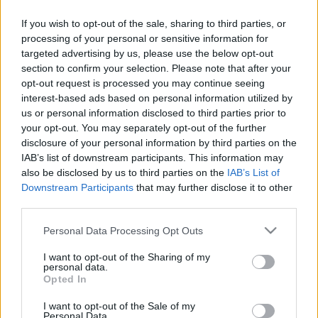
ő is mérlegelte a kialakult helyzetet.
If you wish to opt-out of the sale, sharing to third parties, or
processing of your personal or sensitive information for
Ben­yújtotta lemondását Hollósy András (Pont Mi 
targeted advertising by us, please use the below opt-out
Egyesület – Fidesz–KDNP), Miskolc 
section to confirm your selection. Please note that after your
alpolgármestere, aki szeptember 1-jétől a város 
opt-out request is processed you may continue seeing
interest-based ads based on personal information utilized by
önkormányzati képviselőjeként folytatja 
us or personal information disclosed to third parties prior to
munkáját – 
írja
 a 24.hu, felidézve: a politikus a 
your opt-out. You may separately opt-out of the further
Fidesz országgyűlési képviselőjelöltjeként indult 
disclosure of your personal information by third parties on the
IAB’s list of downstream participants. This information may
az áprilisi választásokon, ám vereséget 
also be disclosed by us to third parties on the
IAB’s List of
szenvedett a Tisza jelöltjétől, Czipa Andrástól.
Downstream Participants
that may further disclose it to other
third parties.
Please note that this website/app uses one or more Google
Personal Data Processing Opt Outs
services and may gather and store information including but
Hollósy András a miskolci közgyűlés csütörtöki 
not limited to your visit or usage behaviour. You may click to
I want to opt-out of the Sharing of my
personal data.
ülésén elmondta, a választási küzdelmet és a 
grant or deny consent to Google and its third-party tags to
Opted In
use your data for below specified purposes in below Google
vereséget követően mérlegelnie kellett a 
consent section.
I want to opt-out of the Sale of my
kialakult helyzetet. A választók egyértelmű 
Personal Data.