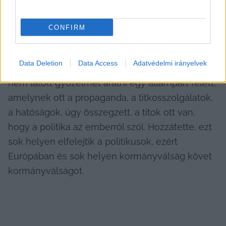
Ez volt Magyar Péter titka
CONFIRM
Magyar Péter arról szólva, mi a titka annak, hogy 
a Tisza állami támogatás nélkül, kizárólag 
Data Deletion
Data Access
Adatvédelmi irányelvek
önkéntesekkel tudta felvenni a harcot és soha 
nem látott győzelmet aratni egy állampárt felett, 
amelynek ott a propaganda, a titkosszolgálatok, 
a hatóságok, úgy összegzett, a titok ott van, 
hogy a politika az emberről szól. Hozzátette, ezt 
sok helyen elfelejtik a politikusok, ezért 
Európában és sok helyen kormányválság követ 
kormányválságot.