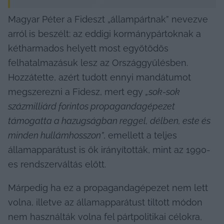
Magyar Péter a Fideszt „állampártnak” nevezve 
arról is beszélt: az eddigi kormánypártoknak a 
kétharmados helyett most egyötödös 
felhatalmazásuk lesz az Országgyűlésben. 
Hozzátette, azért tudott ennyi mandátumot 
megszerezni a Fidesz, mert egy 
„sok-sok 
százmilliárd forintos propagandagépezet 
támogatta a hazugságban reggel, délben, este és 
minden hullámhosszon”
, emellett a teljes 
államapparátust is ők irányították, mint az 1990-
es rendszerváltás előtt.
Márpedig ha ez a propagandagépezet nem lett 
volna, illetve az államapparátust tiltott módon 
nem használták volna fel pártpolitikai célokra, 