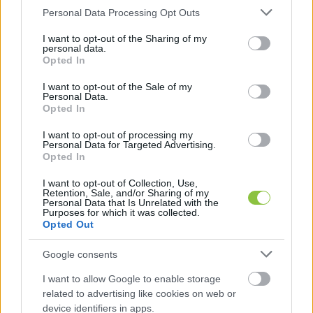
Please note that this website/app uses one or more Google
Personal Data Processing Opt Outs
szeretné minden magyar embernek és a világ 
services and may gather and store information including but
minden részének üzenni:
not limited to your visit or usage behaviour. You may click to
I want to opt-out of the Sharing of my
personal data.
grant or deny consent to Google and its third-party tags to
Opted In
use your data for below specified purposes in below Google
Magyarországon senki nem akar háborút, 
consent section.
I want to opt-out of the Sale of my
Personal Data.
Magyarország a béke pártján áll, a Tisza-
Opted In
kormány a béke kormánya lesz.
I want to opt-out of processing my
Personal Data for Targeted Advertising.
Opted In
A felálló Tisza-kabinetnek azonban rengeteg 
I want to opt-out of Collection, Use,
feladata lesz. Az első, hogy elfogadják a 
Retention, Sale, and/or Sharing of my
Personal Data that Is Unrelated with the
korrupcióellenes intézkedéseket: elindítják 
Purposes for which it was collected.
Opted Out
Magyarország csatlakozását az európai 
korrupcióellenes ügyészséghez, felállítják a 
Google consents
Nemzeti Vagyonvisszaszerzési és -védelmi 
I want to allow Google to enable storage
Hivatalt, az alaptörvénybe pedig beleírják, hogy 
related to advertising like cookies on web or
device identifiers in apps.