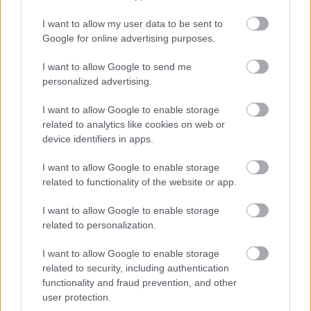
nyolc évnél tovább senki ne lehessen 
miniszterelnök.
I want to allow my user data to be sent to
Google for online advertising purposes.
I want to allow Google to send me
personalized advertising.
I want to allow Google to enable storage
related to analytics like cookies on web or
device identifiers in apps.
Mindent el fognak követni, hogy a jogállamot, a 
plurális demokráciát, a fékek és ellensúlyok 
I want to allow Google to enable storage
related to functionality of the website or app.
rendszerét visszaállítsák, hiszen erre adtak 
felhatalmazást a magyar emberek. A Tisza-
I want to allow Google to enable storage
kormány úgy fog működni, hogy közösen az 
related to personalization.
emberekkel fog döntéseket hozni, ez jelenthet 
I want to allow Google to enable storage
akár népszavazást, de online kérdőíveket is, 
related to security, including authentication
functionality and fraud prevention, and other
valódi kérdésekkel.
user protection.