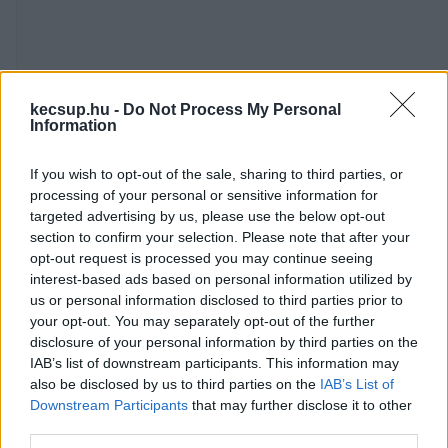
kecsup.hu -
Do Not Process My Personal
Information
Arra is felszólította a köztársasági elnököt, hogy 
If you wish to opt-out of the sale, sharing to third parties, or
mint a legtöbb szavazatot kapott párt 
processing of your personal or sensitive information for
listavezetőjét hívja meg őt, és mielőbb kérje fel 
targeted advertising by us, please use the below opt-out
section to confirm your selection. Please note that after your
kormányalakításra. Magyarországnak ugyanis 
opt-out request is processed you may continue seeing
szerinte nincs elvesztegetni való ideje, hiszen 
interest-based ads based on personal information utilized by
mindenfajta szempontból bajban van.
us or personal information disclosed to third parties prior to
your opt-out. You may separately opt-out of the further
disclosure of your personal information by third parties on the
Magyarország a béke pártján áll
IAB’s list of downstream participants. This information may
also be disclosed by us to third parties on the
IAB’s List of
Downstream Participants
that may further disclose it to other
Magyar Péter a sajtótájékoztatón kitért a háború 
third parties.
témájára is, melynek kapcsán kijelentette, 