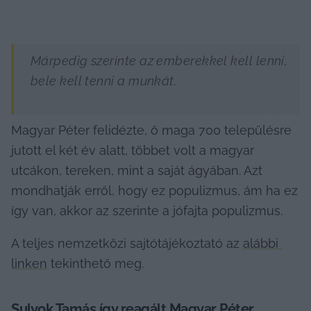
Márpedig szerinte az emberekkel kell lenni, 
bele kell tenni a munkát.
Magyar Péter felidézte, ő maga 700 településre 
jutott el két év alatt, többet volt a magyar 
utcákon, tereken, mint a saját ágyában. Azt 
mondhatják erről, hogy ez populizmus, ám ha ez 
így van, akkor az szerinte a jófajta populizmus.
A teljes nemzetközi sajtótájékoztató az 
alábbi 
linken
 tekinthető meg.
Sulyok Tamás így reagált Magyar Péter 