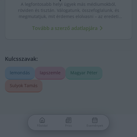
A legfontosabb helyi ügyek más médiumokból,
röviden és tisztán. Válogatunk, összefoglalunk, és
megmutatjuk, mit érdemes elolvasni – az eredeti
forrásokra mutatva. Gyors tájékozódás, egy helyen.
Tovább a szerző adatlapjára
Kulcsszavak:
lemondás
lapszemle
Magyar Péter
Sulyok Tamás
Főoldal
Friss
Események