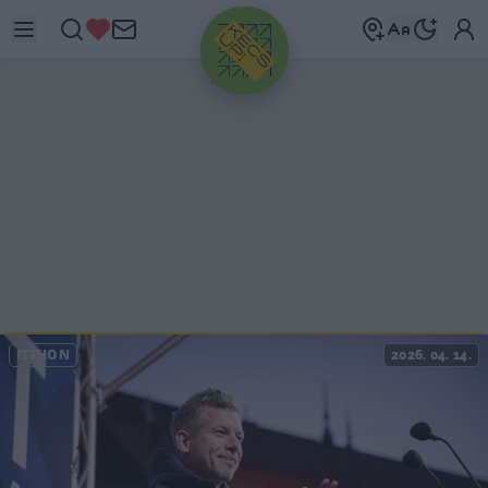
HIRDETÉS
ITTHON
2026. 04. 14.