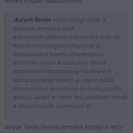
témára reagáló 
válasza
 szerint
„
Sulyok Tamás
 köztársasági elnök a 
szavazás lezárulta utáni 
sajtónyilatkozatában is elmondta, hogy az 
Alaptörvény világosan fogalmaz a 
választásokat követő időszakban az 
államfőre háruló feladatokról. Ennek 
értelmében a köztársasági elnöknek a 
választás napját követő 30 napon belüli 
időpontra kell összehívnia az Országgyűlés 
alakuló ülését, és ekkor kell javaslatot tennie 
a miniszterelnök személyére is.”
Sulyok Tamás hivatala emellett közölte a HVG-